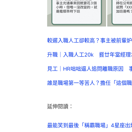
較遲入職人工卻較高？事主被前輩妒
升職｜入職人工20k 捱廿年當經理
見工｜HR咄咄逼人追問離職原因 
誰是職場第一等苦人？擔任「這個職
延伸閱讀：
最能笑到最後「稱霸職場」4星座出