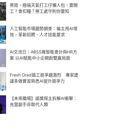
黑雨、極端天氣打工仔懶人包︱要開
工？會扣糧？勞工處守則你要知
人工智能市場趨勢調查：僱主用AI增
效，革新招聘、人才技能要求
AI交流日｜ABSS推智能會計與HR方
案 以AI賦能中小企開創雙贏局面
Fresh Grad搵工競爭趨激烈 專家建
議多做實習熟悉AI提升競爭力
【未來職場】諾獎得主拆解AI衝擊：
充當副手非取代人類