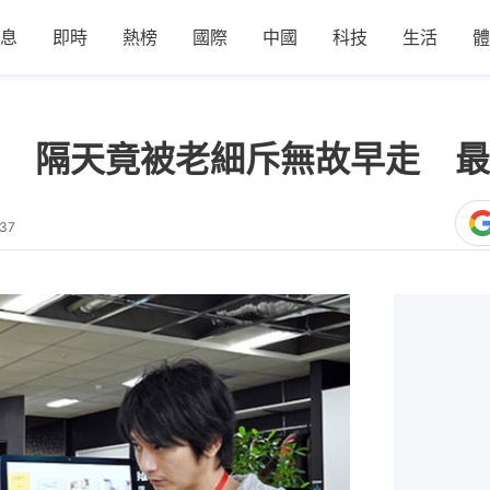
息
即時
熱榜
國際
中國
科技
生活
體
 隔天竟被老細斥無故早走 最
:37