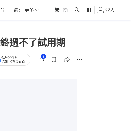
育
經濟
更多
01深圳
繁
觀點
|
简
健康
好食玩飛
登入
女
終過不了試用期
3
在Google
追蹤《香港01》