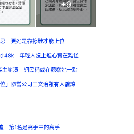
+
9
忌 更她是靠擦鞋才能上位
才48k 年輕人沒上進心實在難怪
事主崩潰 網民稱或在觀察她一點
位」慘當公司三文治難有人體諒
爐　第1名是高手中的高手