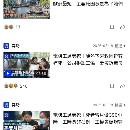
歐洲最短 主要原因竟是為了她們
13
突發
2025-08-18
精選 ★
電梯工過勞死｜酷熱下趕救困𨋢客
猝死 公司拒認工傷 妻泣訴無良
05:35
240
突發
2025-08-18
精選 ★
電梯工過勞死｜死者曾月做390小
時 工時長非孤例 工權會促規管