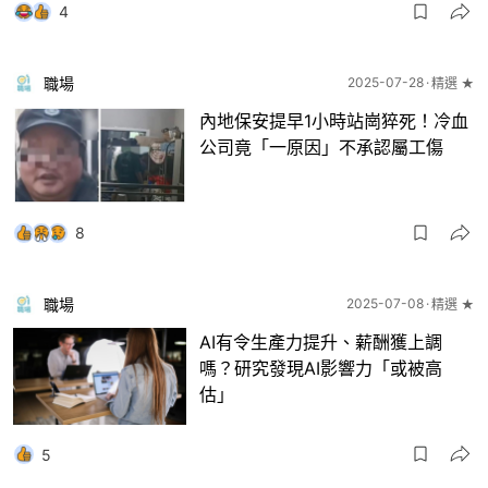
4
職場
2025-07-28
精選 ★
內地保安提早1小時站崗猝死！冷血
公司竟「一原因」不承認屬工傷
8
職場
2025-07-08
精選 ★
AI有令生產力提升、薪酬獲上調
嗎？研究發現AI影響力「或被高
估」
5