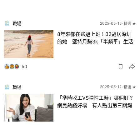
職場
2025-05-15
精選 ★
8年來都在逃避上班！32歲居深圳
的她 堅持月賺3k「半躺平」生活
50
職場
2025-05-12
精選 ★
「準時收工VS彈性工時」哪個好？
網民熱議好壞 有人點出第三關鍵
3