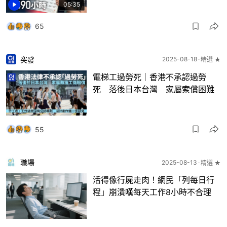
05:35
65
突發
2025-08-18
精選 ★
電梯工過勞死｜香港不承認過勞
死 落後日本台灣 家屬索償困難
55
職場
2025-08-13
精選 ★
活得像行屍走肉！網民「列每日行
程」崩潰嘆每天工作8小時不合理