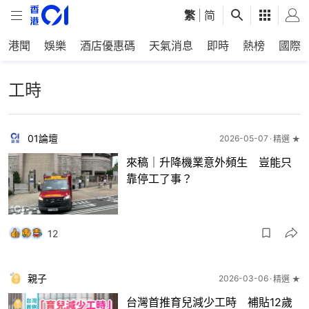
繁
|
简
港聞
娛樂
酒店優惠碼
天氣消息
即時
熱榜
國際
工時
01論壇
2026-05-07
精選 ★
來稿｜升降機業意外頻生 豈能只
靠停工了事？
12
親子
2026-03-06
精選 ★
台灣首推育兒減少工時 補貼12歲