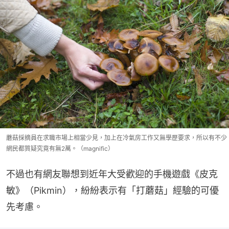
蘑菇採摘員在求職市場上相當少見，加上在冷氣房工作又無學歷要求，所以有不少
網民都質疑究竟有無2萬。（magnific）
不過也有網友聯想到近年大受歡迎的手機遊戲《皮克
敏》（Pikmin），紛紛表示有「打蘑菇」經驗的可優
先考慮。