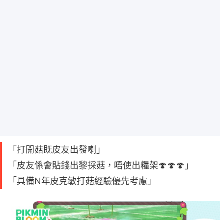
「打開菇既皮友出發喇」
「皮友係會貼錢出黎採菇，唔使出糧架🍄🍄🍄」
「具備N年皮克敏打菇經驗優先考慮」