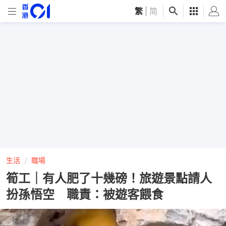
繁
|
简
生活
職場
筍工｜有人肥了十幾磅！旅遊景點請人
扮孫悟空 職責：被遊客餵食