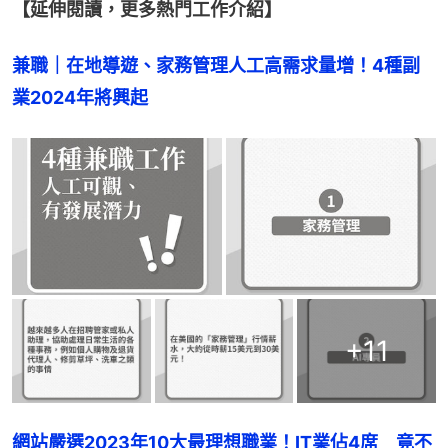
【延伸閱讀，更多熱門工作介紹】
兼職｜在地導遊、家務管理人工高需求量增！4種副
業2024年將興起
+
11
網站嚴選2023年10大最理想職業！IT業佔4席　竟不