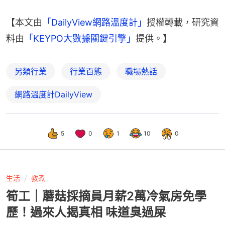
【本文由
「DailyView網路溫度計」
授權轉載，研究資
料由
「KEYPO大數據關鍵引擎」
提供。】
另類行業
行業百態
職場熱話
網路溫度計DailyView
5
0
1
10
0
生活
教煮
筍工｜蘑菇採摘員月薪2萬冷氣房免學
歷！過來人揭真相 味道臭過屎