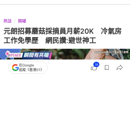
熱話
開罐
元朗招募蘑菇採摘員月薪20K 冷氣房
工作免學歷 網民讚:避世神工
16
在Google
追蹤《香港01》
撰文：
奶茶妹
出版：
2026-07-30 12:53
更新：
2026-07-30 16:54