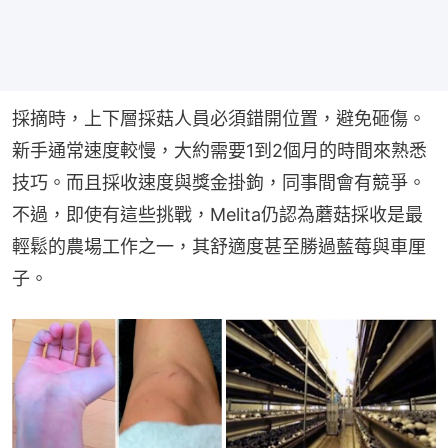
採摘時，上下層採菇人員必須錯開位置，避免砸傷。
新手通常速度較慢，大約需要1到2個月的時間來熟悉
技巧。而且採收速度與獎金掛鉤，同事間會有競爭。
不過，即使有這些挑戰，Melita仍認為蘑菇採收是最
輕鬆的農場工作之一，其舒適度甚至勝過藍莓與車厘
子。