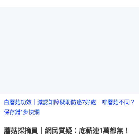
白蘑菇功效｜減認知障礙助防癌7好處　啡蘑菇不同？
保存錯1步快爛
蘑菇採摘員｜網民質疑：底薪連1萬都無！