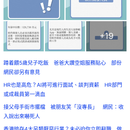
+
19
蹲着餵5歲兒子吃飯 爸爸大讚空姐服務貼心 部份
網民卻另有意見
HR也是高危？AI將可進行面試、談判資薪 HR部門
或成裁員第一滴血
接父母手街市擺檔 被朋友笑「沒專長」 網民：收
入說出來嚇死人
香港暗存4大另類厭惡行業？未必迫你立即辭職 做