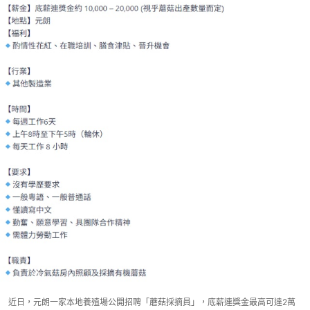
近日，元朗一家本地養殖場公開招聘「蘑菇採摘員」，底薪連獎金最高可達2萬