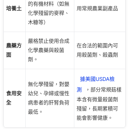
的有機材料（如無
培養土
用常規農業副產品
化學殘留的麥稈、
木糠等）
嚴格禁止使用合成
農藥方
在合法的範圍內可
化學農藥與殺菌
面
用殺菌劑、殺蟲劑
劑。
據美國USDA檢
無化學殘留，對嬰
測
，部分常規菇樣
食用安
幼兒、孕婦或慢性
本含有微量殺菌劑
全
病患者的肝腎負荷
殘留，長期累積可
最低。
能會影響健康。