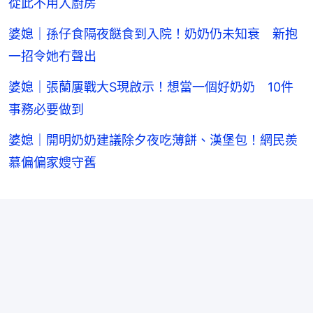
從此不用入廚房
婆媳｜孫仔食隔夜餸食到入院！奶奶仍未知衰 新抱
一招令她冇聲出
婆媳｜張蘭屢戰大S現啟示！想當一個好奶奶 10件
事務必要做到
婆媳｜開明奶奶建議除夕夜吃薄餅、漢堡包！網民羨
慕偏偏家嫂守舊