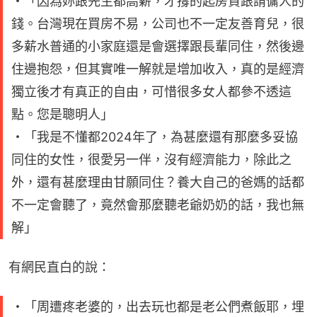
・「因為妳跟先生都高薪，才撐的起房貸跟請傭人的
錢。台灣現在買房不易，公司也不一定友善育兒，很
多薪水普通的小家庭還是會選擇跟長輩同住，然後邊
住邊抱怨，但其實唯一解就是增加收入，真的是經濟
獨立後才有真正的自由，可惜很多女人都參不透這
點。您是聰明人」
・「我是不懂都2024年了，為甚麼還有那麼多妥協
同住的女性，很愛另一伴，沒有經濟能力，除此之
外，還有甚麼理由甘願同住？養大自己的爸媽的話都
不一定會聽了，竟然會那麼聽老爺奶奶的話，我也無
解」
有網民直白的說：
・「周遭疼老婆的，出去玩也都是老公們煮飯耶，埋