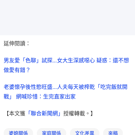
延伸閱讀：
男友愛「色聊」試探…女大生深感噁心 疑惑：還不想
做愛有錯？
老婆懷孕後性慾旺盛…人夫每天被榨乾「吃完飯就開
戰」 網喊珍惜：生完直家出家
【本文獲
「聯合新聞網」
授權轉載。】
婆媳關係
家庭關係
文化差異
來稿