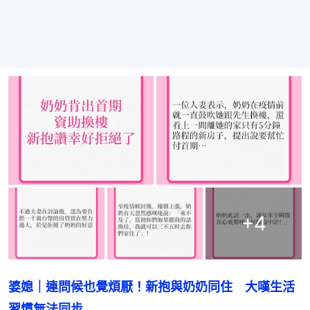
+
4
婆媳｜連問候也覺煩厭！新抱與奶奶同住　大嘆生活
習慣無法同步