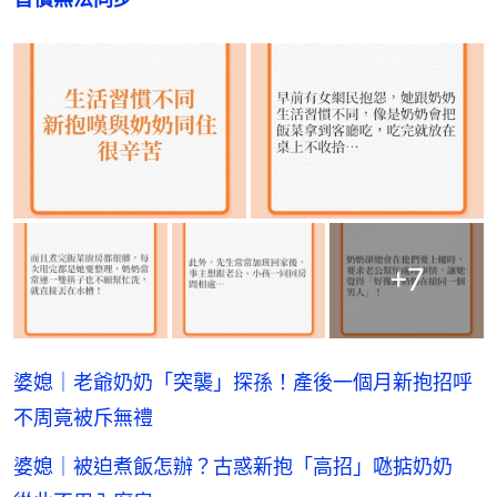
+
7
婆媳｜老爺奶奶「突襲」探孫！產後一個月新抱招呼
不周竟被斥無禮
婆媳｜被迫煮飯怎辦？古惑新抱「高招」𠱁掂奶奶