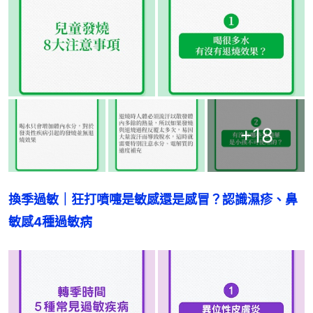
+
18
換季過敏｜狂打噴嚏是敏感還是感冒？認識濕疹、鼻
敏感4種過敏病