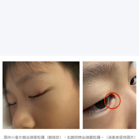
圖中小童左眼出現麥粒腫（眼挑針），右眼同時出現霰粒腫。（消委會提供圖片）