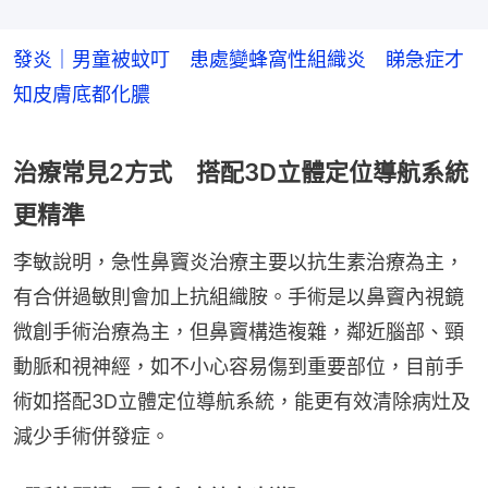
發炎｜男童被蚊叮 患處變蜂窩性組織炎 睇急症才
知皮膚底都化膿
治療常見2方式 搭配3D立體定位導航系統
更精準
李敏說明，急性鼻竇炎治療主要以抗生素治療為主，
有合併過敏則會加上抗組織胺。手術是以鼻竇內視鏡
微創手術治療為主，但鼻竇構造複雜，鄰近腦部、頸
動脈和視神經，如不小心容易傷到重要部位，目前手
術如搭配3D立體定位導航系統，能更有效清除病灶及
減少手術併發症。