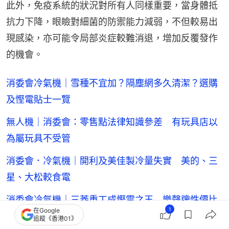
此外，免疫系統的狀況對所有人同樣重要，當身體抵
抗力下降，眼瞼對細菌的防禦能力減弱，不但較易出
現感染，亦可能令局部炎症較難消退，增加反覆發作
的機會。
消委會冷氣機｜雪種不宜加？隔塵網多久清潔？選購
及慳電貼士一覽
無人機｜消委會：零售點法律知識參差 有玩具店以
為屬玩具不受管
消委會．冷氣機｜開利及美佳製冷量失實 美的、三
星、大松較食電
消委會冷氣機｜三菱重工成慳電之王 樂聲牌性價比
1
在Google
最高 附評分表
追蹤《香港01》