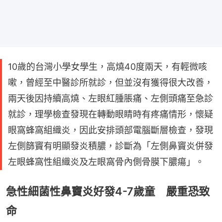
10歲的台灣小學女學生，高燒40度兩天，有輕微咳
嗽，曾經至中醫診所就診，但並沒有獲得很大改善，
兩天後因持續高燒、左眼紅腫脹痛、左側頭痛至急診
就診，理學檢查發現在轉動眼睛時有疼痛情形，懷疑
眼窩蜂窩組織炎，因此安排頭部電腦斷層檢查，發現
左側篩竇有明顯發炎積膿，診斷為「左側鼻竇炎併發
左眼蜂窩性組織炎及左眼窩骨內側骨膜下膿瘍」。
急性細菌性鼻竇炎好發4-7歲童 嚴重恐致
命