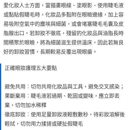
愛化妝人士方面，當描畫眼線、塗眼影、使用睫毛液
或黏貼假睫毛時，化妝品多黏附在眼瞼邊緣，加上容
易吸附空氣中的塵埃與細菌，或會堵塞睫毛毛囊及皮
脂腺出口。若卸妝不徹底，殘留的化妝品與油脂長時
間積聚於眼瞼，將為細菌滋生提供溫床，因此若無良
好的卸妝習慣，長期較易反覆出現眼瘡。
正確眼妝護理五大要點
避免共用︰切勿共用化妝品與工具，避免交叉感染；
果斷棄用︰睫毛液若過期、乾固或變味，應立即丟
棄，切勿加水稀釋
徹底卸妝︰使用足量卸妝液輕敷數秒，待彩妝溶解後
輕拭，切勿用力揉搓或硬扯假睫毛