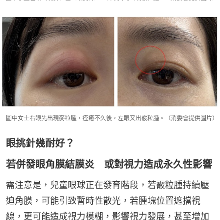
圖中女士右眼先出現麥粒腫，痊癒不久後，左眼又出霰粒腫。（消委會提供圖片）
眼挑針幾耐好？
若併發眼角膜結膜炎 或對視力造成永久性影響
需注意是，兒童眼球正在發育階段，若霰粒腫持續壓
迫角膜，可能引致暫時性散光，若腫塊位置遮擋視
線，更可能造成視力模糊，影響視力發展，甚至增加