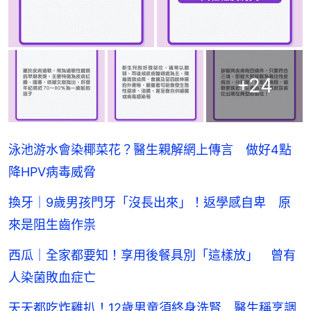
+
24
泳池游水會染椰菜花？醫生親解網上傳言 做好4點
降HPV病毒威脅
換牙｜9歲男孩門牙「沒長出來」！返學感自卑 原
來是阻生齒作祟
西瓜｜全家都要知！享用後餐具別「這樣放」 曾有
人染菌敗血症亡
天天都吃炸雞扒！12歲男童須終身洗腎 醫生稱烹調