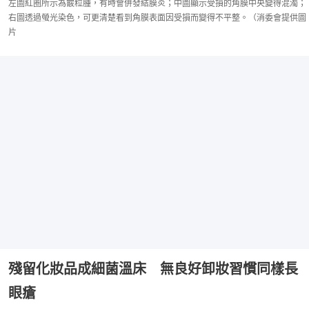
左圖紅圈所示為霰粒腫，有時會併發結膜炎；中圖顯示受損的角膜中央變得混濁；
右圖透過螢光染色，可更清楚看到角膜表面因受損而變得不平整。（消委會提供圖
片
殘留化妝品成細菌溫床 無良好卸妝習慣同樣長
眼瘡