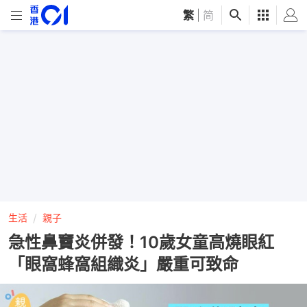
繁
|
简
生活
親子
急性鼻竇炎併發！10歲女童高燒眼紅
「眼窩蜂窩組織炎」嚴重可致命