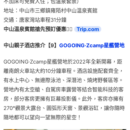
不加床可免費入住；包溫泉套票）
地址：中山市三鄉鎮雍陌村中山温泉賓館
交通：唐家灣站車程31分鐘
中山温泉賓館搶先預訂優惠👉🏻 
Trip.com
中山親子酒店推介【9】
GOGOING·Zcamp星艦營地
GOGOING·Zcamp星艦營地於2022年全新開幕，距
離南朗火車站大約10分鐘車程。酒店設施配套齊全，
有水上中心、無邊際泳池、深潛池、燒烤野餐區等。
營地內有太空艙、自駕房車露營等結合智能科技的客
房，部分客房更擁有巨幕投影儀。此外，客房亦擁有
270°觀景大露台、圓弧形天窗、景觀浴缸，讓你隨時
隨地都可以望向一望無際的星空！