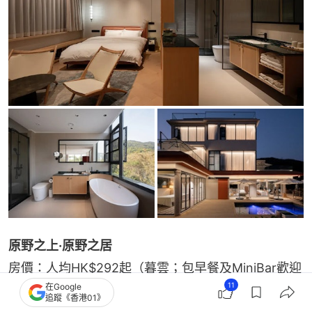
原野之上·原野之居
房價：人均HK$292起（暮雲；包早餐及MiniBar歡迎
11
在Google
果盤）
追蹤《香港01》