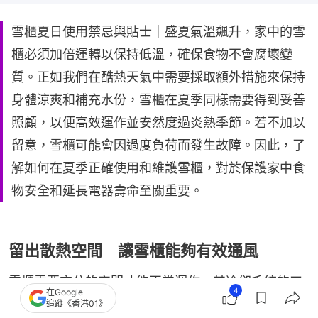
雪櫃夏日使用禁忌與貼士｜盛夏氣溫飆升，家中的雪
櫃必須加倍運轉以保持低溫，確保食物不會腐壞變
質。正如我們在酷熱天氣中需要採取額外措施來保持
身體涼爽和補充水份，雪櫃在夏季同樣需要得到妥善
照顧，以便高效運作並安然度過炎熱季節。若不加以
留意，雪櫃可能會因過度負荷而發生故障。因此，了
解如何在夏季正確使用和維護雪櫃，對於保護家中食
物安全和延長電器壽命至關重要。
留出散熱空間 讓雪櫃能夠有效通風
雪櫃需要充分的空間才能正常運作。其冷卻系統的工
4
在Google
作原理是從雪櫃內部吸收熱量，然後將這些熱量排放
追蹤《香港01》