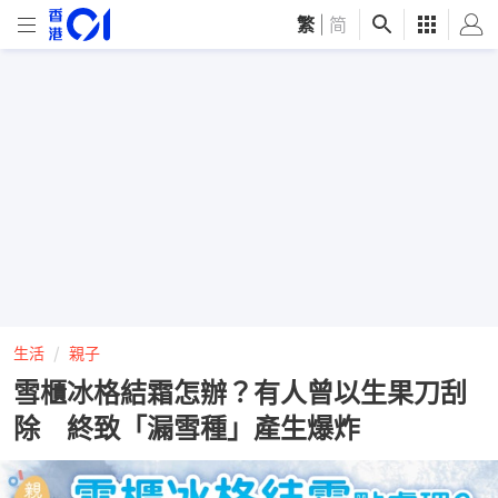
繁
|
简
生活
親子
雪櫃冰格結霜怎辦？有人曾以生果刀刮
除 終致「漏雪種」產生爆炸