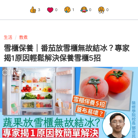
3
0
1
0
0
生活
教煮
雪櫃保養｜番茄放雪櫃無故結冰？專家
揭1原因輕鬆解決保養雪櫃5招