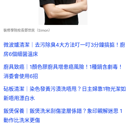
裝修學院校長鄧世民（Simon）
微波爐清潔｜去污除臭4大方法叮一叮3分鐘搞掂！廚
房6個細菌溫床
廚具致癌｜1顏色膠廚具增患癌風險！1種鍋含劇毒！
消委會使用6招
砧板清潔｜染色發黃污漬洗唔甩？日主婦靠1物光潔如
新唔用漂白水
飯煲保養｜飯煲洗米刮傷塗層係錯？象印親解迷思 1
動作比洗米更傷