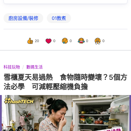
廚房設備/裝修
01教煮
20
0
0
0
0
科技玩物
數碼生活
雪櫃夏天易過熱 食物隨時變壞？5個方
法必學 可減輕壓縮機負擔