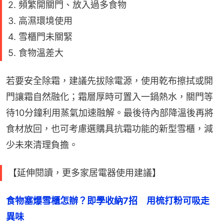
2. 頻繁開關門、放入過多食物
3. 高濕環境使用
4. 雪櫃門未關緊
5. 食物溫差大
若要安全除霜，建議先拔除電源，使用乾布擦拭或開
門讓霜自然融化；霜層厚時可置入一鍋熱水，關門等
待10分鐘利用蒸氣加速融解。最後待內部降溫後再將
食材放回，也可考慮選購具抗霜功能的新型雪櫃，減
少未來清理負擔。
【延伸閱讀，更多家居電器使用建議】
食物塞爆雪櫃怎辦？即學收納7招　用梳打粉可吸走
異味