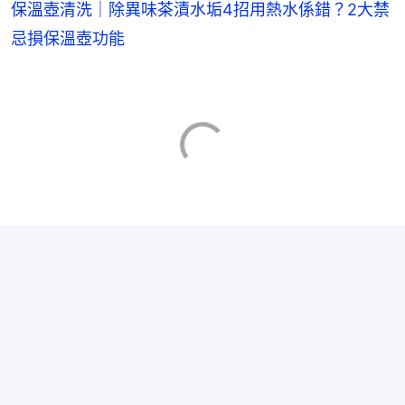
保溫壺清洗｜除異味茶漬水垢4招用熱水係錯？2大禁
忌損保溫壺功能