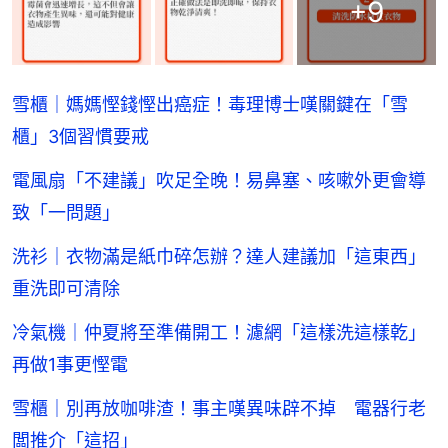
+
9
雪櫃｜媽媽慳錢慳出癌症！毒理博士嘆關鍵在「雪
櫃」3個習慣要戒
電風扇「不建議」吹足全晚！易鼻塞、咳嗽外更會導
致「一問題」
洗衫｜衣物滿是紙巾碎怎辦？達人建議加「這東西」
重洗即可清除
冷氣機｜仲夏將至準備開工！濾網「這樣洗這樣乾」
再做1事更慳電
雪櫃｜別再放咖啡渣！事主嘆異味辟不掉 電器行老
闆推介「這招」