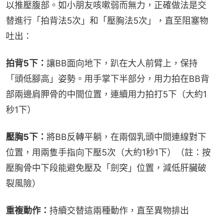
以推壓腹部。如小朋友咳嗽弱而無力，正確做法是交
替進行「拍背法5次」和「壓胸法5次」，直至阻塞物
吐出：
拍背5下：
讓BB面向地下，趴在大人前臂上，保持
「頭低腳高」姿勢。用手掌下半部分，用力拍在BB背
部兩邊肩胛骨的中間位置，連續用力拍打5下（大約1
秒1下）
壓胸5下：
將BB反轉平躺，在兩個乳頭中間連線對下
位置，用兩隻手指向下壓5次（大約1秒1下）（註：按
壓胸骨中下段能避免壓及「劍突」位置，減低肝臟破
裂風險）
重複動作：
持續交替這兩種動作，直至異物排出