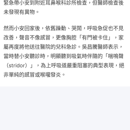
緊急帶小安到附近耳鼻喉科診所檢查，但醫師檢查後
未發現有異物。
然而小安回家後，依舊躁動、哭鬧，呼吸急促也不見
改善，聲音不像感冒，更像胸腔「有門被卡住」，家
屬再度將他送往醫院的兒科急診。吳昌騰醫師表示，
當時替小安聽診時，明顯聽到吸氣時伴隨的「喘鳴聲
（stridor）」，為上呼吸道嚴重阻塞的典型表現，絕
非單純的感冒或喉嚨發炎。