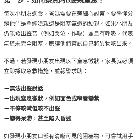
每次小朋友進食，爸媽需要在旁細心觀察。要學懂分
辨他們是單純嗆親還是阻塞氣道的鯁親。如果小朋友
仍能發出聲音（例如哭泣、作嘔）並且有呼吸，代表
氣道未完全阻塞，應讓他們嘗試自己將異物咳出來。
不過，若發現小朋友出現以下窒息徵狀，家長就必須
立即採取急救措施，並報警求助：
－無法出聲說話
－出現窒息徵狀，例如面色或嘴唇變紫
－不停咳嗽但咳不出聲
－變得呆滯，甚至陷入昏迷
如發現小朋友口部有清晰可見的阻塞物，可嘗試用手