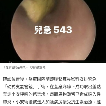
卡在氣管的芭樂塊。（吳昌騰醫師）
確認位置後，醫療團隊隨即聯繫耳鼻喉科安排緊急
「硬式支氣管鏡」手術，在全身麻醉下成功取出差點
奪走小安呼吸的芭樂塊。然而異物滯留已造成吸入性
肺炎，小安術後被送入加護病房接受抗生素治療。經