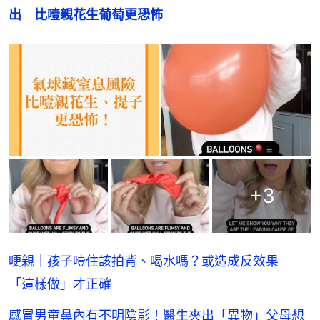
出　比噎親花生葡萄更恐怖
+
3
哽親｜孩子噎住該拍背、喝水嗎？或造成反效果
「這樣做」才正確
感冒男童鼻內有不明陰影！醫生夾出「異物」父母想