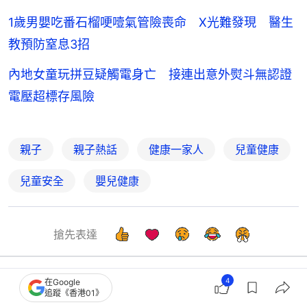
1歲男嬰吃番石榴哽噎氣管險喪命 X光難發現 醫生
教預防窒息3招
內地女童玩拼豆疑觸電身亡 接連出意外熨斗無認證
電壓超標存風險
親子
親子熱話
健康一家人
兒童健康
兒童安全
嬰兒健康
搶先表達
4
在Google
追蹤《香港01》
生活
親子