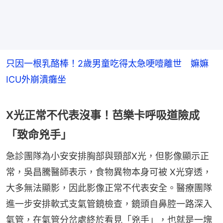
只因一根乳酪棒！2歲男童吃得太急哽噎離世 嫲嫲
ICU外崩潰癱坐
X光正常不代表沒事！芭樂卡呼吸道險成
「致命兇手」
急診團隊為小安安排胸部與頸部X光，但影像顯示正
常，吳昌騰醫師表示，食物異物本身可被 X光穿透，
大多無法顯影，因此影像正常不代表安全。醫療團隊
進一步安排軟式支氣管鏡檢查，鏡頭自鼻腔一路深入
氣管，在氣管分岔處終於看見「兇手」，也就是一塊