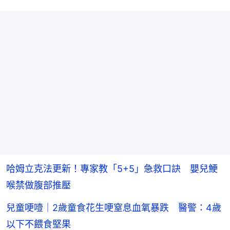
哈姆立克法更新！專家教「5+5」急救口訣 嬰兒鯁
喉禁做腹部推壓
兒童哽噎｜2歲童食花生哽窒息血氧暴跌 醫警：4歲
以下不餵食堅果