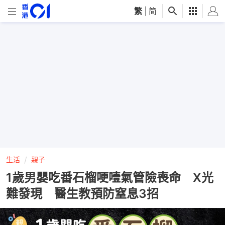
繁
|
简
生活
親子
1歲男嬰吃番石榴哽噎氣管險喪命 X光
難發現 醫生教預防窒息3招