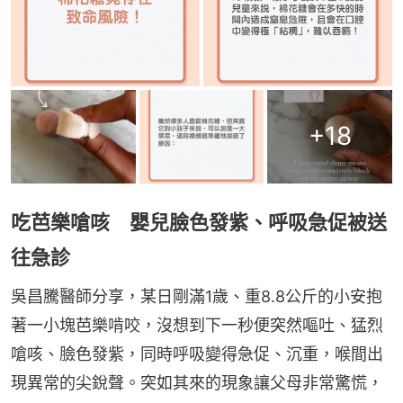
+
18
吃芭樂嗆咳 嬰兒臉色發紫、呼吸急促被送
往急診
吳昌騰醫師分享，某日剛滿1歲、重8.8公斤的小安抱
著一小塊芭樂啃咬，沒想到下一秒便突然嘔吐、猛烈
嗆咳、臉色發紫，同時呼吸變得急促、沉重，喉間出
現異常的尖銳聲。突如其來的現象讓父母非常驚慌，