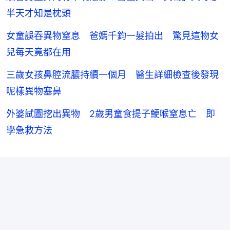
半天才知是枕頭
女童誤吞異物窒息 爸媽千鈞一髮拍出 驚見這物女
兒每天竟都在用
三歲女孩鼻腔流膿持續一個月 醫生詳細檢查後發現
呢樣異物塞鼻
外婆試圖挖出異物 2歲男童食提子鯁喉窒息亡 即
學急救方法