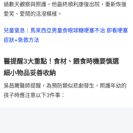
過數天觀察與照護，他最終順利康復出院，重新恢復
愛笑、愛鬧的活潑模樣。
兒童窒息｜馬來西亞男童食眼球糖哽塞不治 即看哽塞
症狀+急救方法
醫提醒3大重點！食材、餵食時機要慎選
細小物品妥善收納
吳昌騰醫師提醒，為預防類似悲劇發生，照護年幼的
孩子時應注意以下3件事：