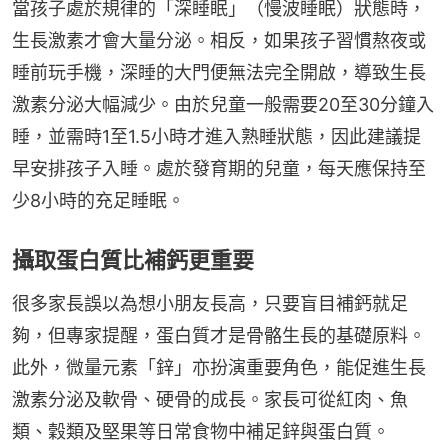
當孩子處於規律的「深睡眠」（慢波睡眠）狀態時，
生長激素才會大量分泌。相反，如果孩子習慣熬夜或
睡前玩手機，深睡的大門便無法完全開啟，導致生長
激素分泌大幅減少。由於兒童一般需要20至30分鐘入
睡，並需時1至1.5小時才進入熟睡狀態，因此建議提
早安排孩子入睡。處於發育期的兒童，每天應保持至
少8小時的充足睡眠。
攝取蛋白質比補鈣更重要
很多家長誤以為想小朋友長高，只要盲目補鈣就足
夠，但專家提醒，蛋白質才是骨骼生長的基礎原料。
此外，微量元素「鋅」亦扮演重要角色，能促進生長
激素分泌及軟骨、硬骨的成長。家長可從紅肉、魚
類、穀類及堅果等日常食物中補足鋅與蛋白質。