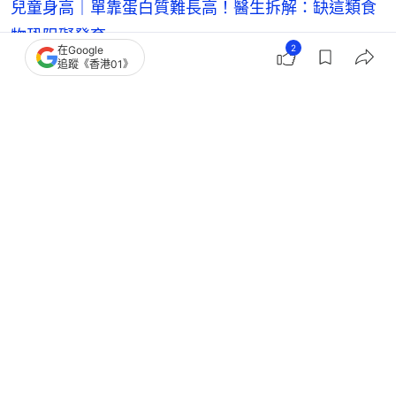
兒童身高｜單靠蛋白質難長高！醫生拆解：缺這類食
物恐阻礙發育
2
在Google
追蹤《香港01》
兒童別飲能量飲品！醫：影響身高發育增心臟負荷
教3招安全提神
孩子「細粒」七大警號注意！三招助子女衝破身高上
限！
兒童身高｜15歲男童長期捱夜只有1米38 即看長高必
備六大營養素
親子
親子熱話
健康一家人
育兒
2
0
0
0
0