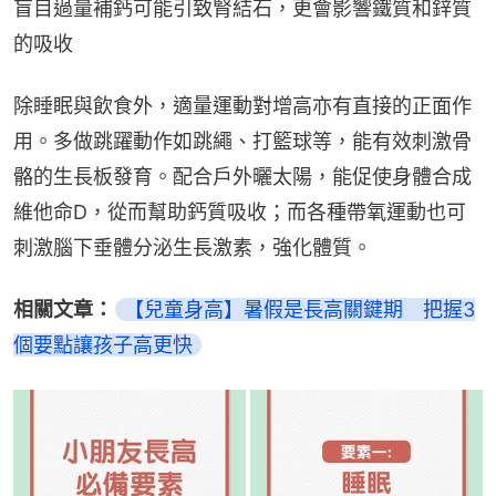
盲目過量補鈣可能引致腎結石，更會影響鐵質和鋅質
的吸收
除睡眠與飲食外，適量運動對增高亦有直接的正面作
用。多做跳躍動作如跳繩、打籃球等，能有效刺激骨
骼的生長板發育。配合戶外曬太陽，能促使身體合成
維他命D，從而幫助鈣質吸收；而各種帶氧運動也可
刺激腦下垂體分泌生長激素，強化體質。
相關文章：
【兒童身高】暑假是長高關鍵期　把握3
個要點讓孩子高更快