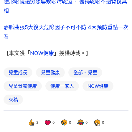
隱形眼鏡過勞恐導致眼睛乾澀？ 醫揭乾眼不適背後真
相
靜脈曲張5大後天危險因子不可不防 4大預防重點一次
看
【本文獲「
NOW健康
」授權轉載。】
兒童成長
兒童健康
全部 - 兒童
兒童營養健康
健康一家人
NOW健康
來稿
2
0
0
0
0