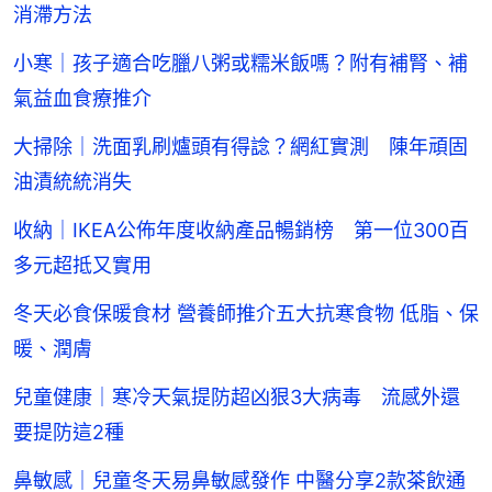
消滯方法
小寒｜孩子適合吃臘八粥或糯米飯嗎？附有補腎、補
氣益血食療推介
大掃除｜洗面乳刷爐頭有得諗？網紅實測 陳年頑固
油漬統統消失
收納｜IKEA公佈年度收納產品暢銷榜 第一位300百
多元超抵又實用
冬天必食保暖食材 營養師推介五大抗寒食物 低脂、保
暖、潤膚
兒童健康｜寒冷天氣提防超凶狠3大病毒 流感外還
要提防這2種
鼻敏感｜兒童冬天易鼻敏感發作 中醫分享2款茶飲通