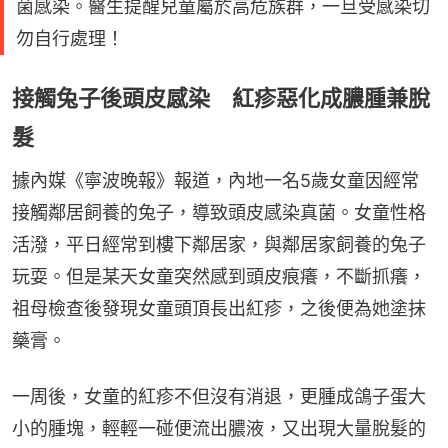
菌感染。醫生提醒兒童屬於高危族群，一旦受感染切
勿自行處理！
接觸兔子後頭皮感染 紅疹惡化成膿腫兼脫
髮
據內媒《寧波晚報》報道，內地一名5歲女童因經常
接觸鄰居飼養的兔子，導致頭皮感染真菌。女童性格
活潑，平日經常到樓下鄰居家，與鄰居家飼養的兔子
玩耍。但是某天女童突然感到頭皮痕癢，不斷抓癢，
祖母檢查後發現女童頭頂長出紅疹，之後便為她塗抹
藥膏。
一周後，女童的紅疹不但沒有消退，更腫成鴿子蛋大
小的腫塊，輕輕一碰便流出膿液，又出現大量脫髮的