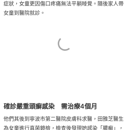
症狀，女童更因傷口疼痛無法平躺睡覺。隨後家人帶
女童到醫院就診。
確診嚴重頭癬感染 需治療4個月
他們其後到寧波市第二醫院皮膚科求醫，田雅芝醫生
為女童進行真菌鏡檢，檢查後發現她感染「膿癬」，