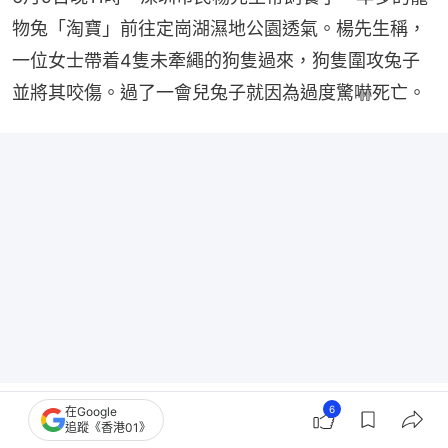
物兔「淘寶」前往定崗湖濕地公園透氣。楊先生稱，
一位女士帶着4隻未牽繩的狗隻過來，狗隻圍攻兔子
並將其咬傷。過了一會兒兔子就因為過度驚嚇死亡。
6
在Google
追蹤《香港01》