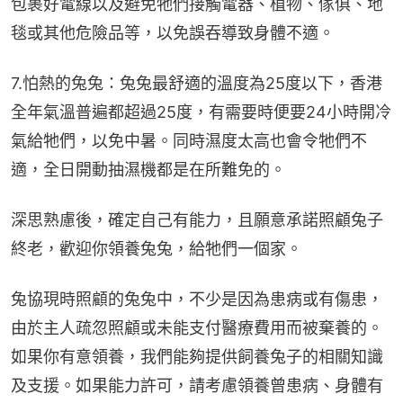
包裹好電線以及避免牠們接觸電器、植物、傢俱、地
毯或其他危險品等，以免誤吞導致身體不適。
7.怕熱的兔兔：兔兔最舒適的溫度為25度以下，香港
全年氣溫普遍都超過25度，有需要時便要24小時開冷
氣給牠們，以免中暑。同時濕度太高也會令牠們不
適，全日開動抽濕機都是在所難免的。
深思熟慮後，確定自己有能力，且願意承諾照顧兔子
終老，歡迎你領養兔兔，給牠們一個家。
兔協現時照顧的兔兔中，不少是因為患病或有傷患，
由於主人疏忽照顧或未能支付醫療費用而被棄養的。
如果你有意領養，我們能夠提供飼養兔子的相關知識
及支援。如果能力許可，請考慮領養曾患病、身體有