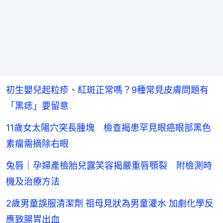
初生嬰兒起粒疹、紅斑正常嗎？9種常見皮膚問題有
「黑痣」要留意
11歲女太陽穴突長腫塊 檢查揭患罕見眼癌眼部黑色
素瘤需摘除右眼
兔唇｜孕婦產檢胎兒露笑容揭嚴重唇顎裂 附檢測時
機及治療方法
2歲男童誤服清潔劑 祖母見狀為男童灌水 加劇化學反
應致腸胃出血