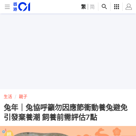
繁
|
简
生活
親子
兔年｜兔協呼籲勿因應節衝動養兔避免
引發棄養潮 飼養前需評估7點