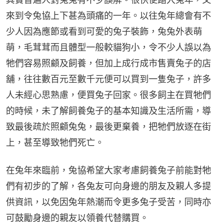
來到令兔協上下甚為頭痛的一年。以往兔年總會有不
少人因為應節或看到可愛的兔子裝飾，兔兔外表萌
萌，毛茸茸而且體型一般較貓狗小，令不少人誤以為
牠們容易照顧及飼養，但加上成行成市售賣兔子的店
舖，往往數百元至數千元便可以買到一隻兔子，許多
人未經心思熟慮，便買兔子回家。很多飼主在買牠們
的時候，未了解飼養兔子的基本知識及生活所需，導
致最後疏於照顧兔兔，最後更棄養，把牠們放逐在街
上，甚至導致牠們死亡。
在兔年來臨前，兔協希望大家考慮飼養兔子前能對牠
們有初步的了解，各兔友可向身邊的朋友及親人多提
供資訊，以免因兔年熱潮而令更多兔子受苦，同時亦
可鼓勵身邊的親友以領養代替購買。