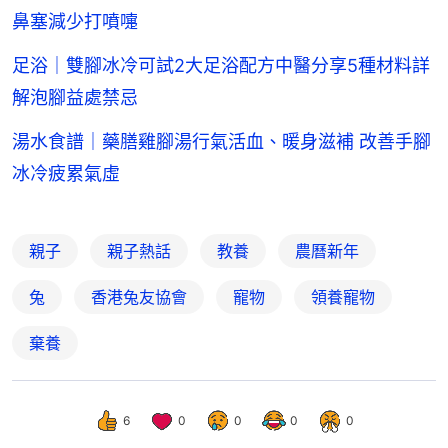
鼻塞減少打噴嚏
足浴｜雙腳冰冷可試2大足浴配方中醫分享5種材料詳
解泡腳益處禁忌
湯水食譜｜藥膳雞腳湯行氣活血、暖身滋補 改善手腳
冰冷疲累氣虛
親子
親子熱話
教養
農曆新年
兔
香港兔友協會
寵物
領養寵物
棄養
6
0
0
0
0