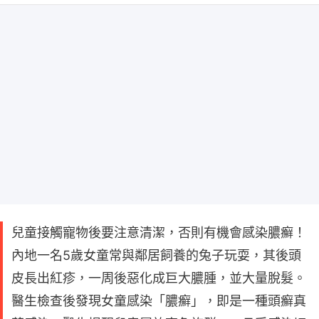
兒童接觸寵物後要注意清潔，否則有機會感染膿癬！
內地一名5歲女童常與鄰居飼養的兔子玩耍，其後頭
皮長出紅疹，一周後惡化成巨大膿腫，並大量脫髮。
醫生檢查後發現女童感染「膿癬」，即是一種頭癬真