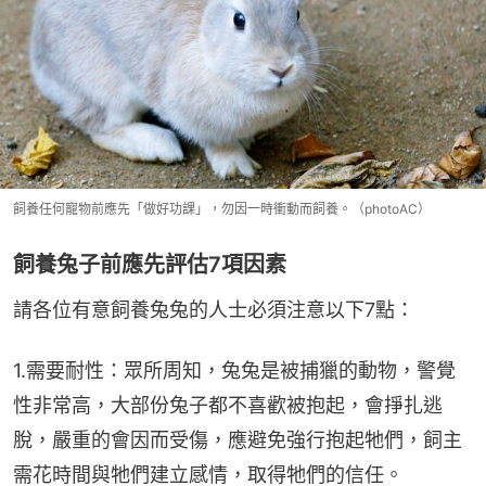
飼養任何寵物前應先「做好功課」，勿因一時衝動而飼養。（photoAC）
飼養兔子前應先評估7項因素
請各位有意飼養兔兔的人士必須注意以下7點：
1.需要耐性：眾所周知，兔兔是被捕獵的動物，警覺
性非常高，大部份兔子都不喜歡被抱起，會掙扎逃
脫，嚴重的會因而受傷，應避免強行抱起牠們，飼主
需花時間與牠們建立感情，取得牠們的信任。