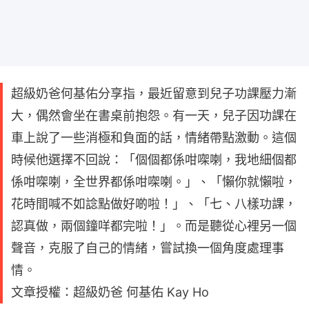
超級奶爸何基佑分享指，最近留意到兒子功課壓力漸
大，偶然會坐在書桌前抱怨。有一天，兒子因功課在
車上說了一些消極和負面的話，情緒帶點激動。這個
時候他選擇不回說：「個個都係咁㗎喇，我地細個都
係咁㗎喇，全世界都係咁㗎喇。」、「懶你就懶啦，
花時間喊不如諗點做好啲啦！」、「七、八樣功課，
認真做，兩個鐘咩都完啦！」。而是聽從心裡另一個
聲音，克服了自己的情緒，嘗試換一個角度處理事
情。
文章授權：超級奶爸 何基佑 Kay Ho