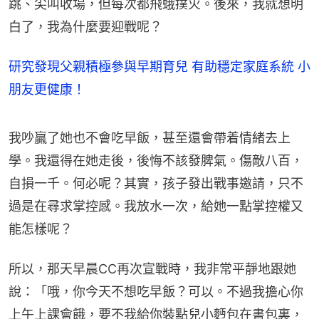
跳、尖叫收場，但每次都飛蛾撲火。後來，我就想明
白了，我為什麼要迎戰呢？
研究發現父親積極參與早期育兒 有助穩定家庭系統 小
朋友更健康！
我吵贏了她也不會吃早飯，甚至還會帶着情緒去上
學。我還得在她走後，後悔不該發脾氣。傷敵八百，
自損一千。何必呢？其實，孩子發出戰事邀請，只不
過是在尋求掌控感。我放水一次，給她一點掌控權又
能怎樣呢？
所以，那天早晨CC再次宣戰時，我非常平靜地跟她
說：「哦，你今天不想吃早飯？可以。不過我擔心你
上午上課會餓，要不我給你裝點兒小麪包在書包裏，