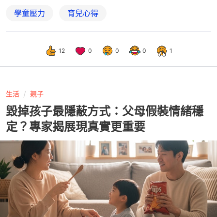
學童壓力
育兒心得
12
0
0
0
1
生活
親子
毀掉孩子最隱蔽方式：父母假裝情緒穩
定？專家揭展現真實更重要