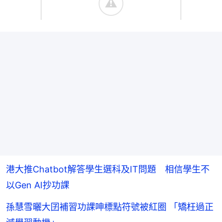
港大推Chatbot解答學生選科及IT問題 相信學生不
以Gen AI抄功課
孫慧雪曬大囝補習功課呻標點符號被紅圈 「矯枉過正