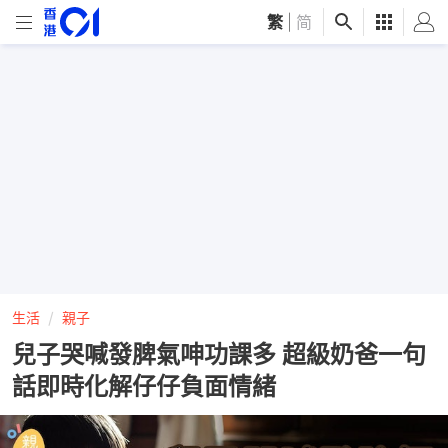
繁
|
简
生活
親子
兒子哭喊發脾氣呻功課多 超級奶爸一句
話即時化解仔仔負面情緒