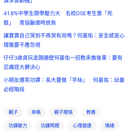
減學習動機」
41.8%中學生開學壓力大 名校DSE考生靠「死
捱」 青協籲適時放負
讓寶寶自己哭到不再哭有效嗎？何基佑：安全感是心
理需要不應忽視
仔仔3歲貪玩塗鴉牆壁何基佑一招教承擔後果：要有
忍痛捏大髀決心
小朋友爆笑功課：長大要做「芋絲」 何基佑：幼童
必經階段
親子
來稿
親子關係
教養
功課壓力
功課問題
心理健康
情緒