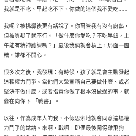
我就是不吃、早起吃不下、你做的這個我不愛吃......
我呢？被挑釁後更有話說了。你甭管我有沒有廚藝，
但被質疑了就不行。「做什麼你愛吃？不吃早飯，上
午能有精神聽課嗎？」最後我倆就會槓上，局面一團
糟，誰都不開心。
很多次之後，我發現：有時候，孩子就是會主動發起
這種權力鬥爭。當他們大聲宣稱自己要做什麼、或者
堅決不做什麼，或者指責你做了根本沒做過的事，就
像在向你下 「戰書」。
以往，作為成年人的我，不假思索地就會同意這場權
力鬥爭的邀請。來啊，戰啊！即便最後鬧得雞飛狗