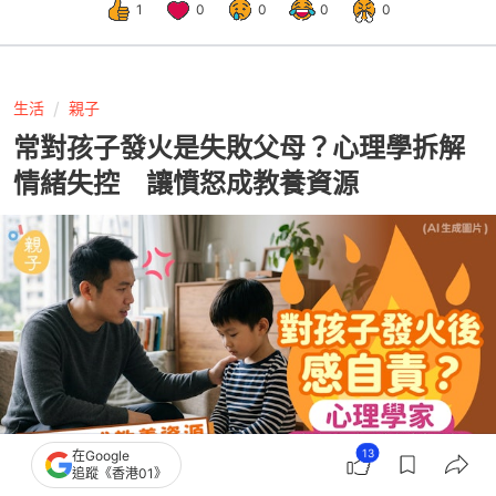
1
0
0
0
0
生活
親子
常對孩子發火是失敗父母？心理學拆解
情緒失控 讓憤怒成教養資源
13
在Google
追蹤《香港01》