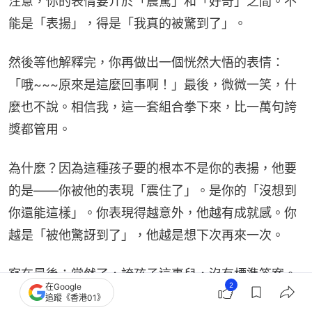
注意，你的表情要介於「震驚」和「好奇」之間。不
能是「表揚」，得是「我真的被驚到了」。
然後等他解釋完，你再做出一個恍然大悟的表情：
「哦~~~原來是這麼回事啊！」最後，微微一笑，什
麼也不說。相信我，這一套組合拳下來，比一萬句誇
獎都管用。
為什麼？因為這種孩子要的根本不是你的表揚，他要
的是——你被他的表現「震住了」。是你的「沒想到
你還能這樣」。你表現得越意外，他越有成就感。你
越是「被他驚訝到了」，他越是想下次再來一次。
寫在最後：當然了，誇孩子這事兒，沒有標準答案。
2
在Google
但有一點是共通的——所有孩子都渴望被看見，被理
追蹤《香港01》