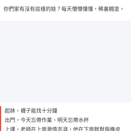
你們家有沒有這樣的娃？每天懵懵懂懂，稀裏糊塗。
起牀，襪子能找十分鐘
出門，今天忘帶作業、明天忘帶水杯
上課，老師在上面激情澎湃，他在下面默默摳橡皮