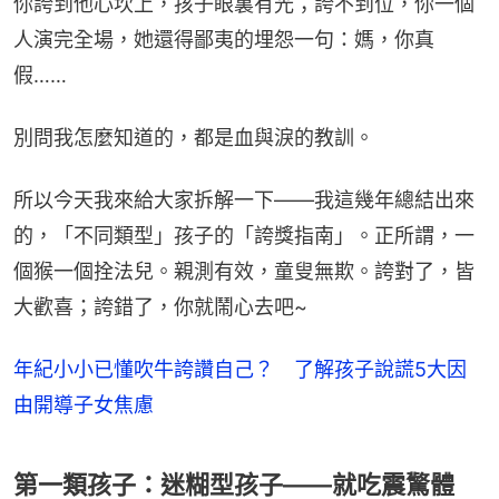
你誇到他心坎上，孩子眼裏有光；誇不到位，你一個
人演完全場，她還得鄙夷的埋怨一句：媽，你真
假……
別問我怎麼知道的，都是血與淚的教訓。
所以今天我來給大家拆解一下——我這幾年總結出來
的，「不同類型」孩子的「誇獎指南」。正所謂，一
個猴一個拴法兒。親測有效，童叟無欺。誇對了，皆
大歡喜；誇錯了，你就鬧心去吧~
年紀小小已懂吹牛誇讚自己？ 了解孩子說謊5大因
由開導子女焦慮
第一類孩子：迷糊型孩子——就吃震驚體