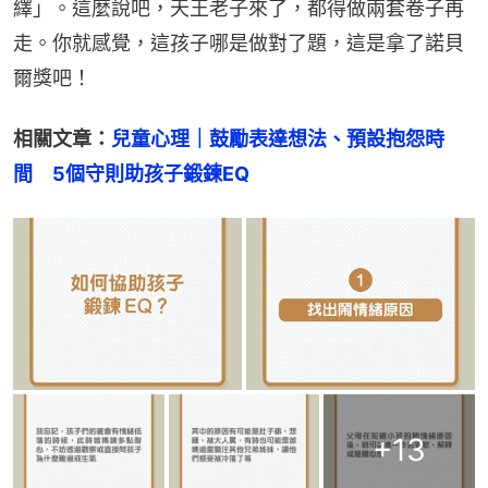
繹」。這麼說吧，天王老子來了，都得做兩套卷子再
走。你就感覺，這孩子哪是做對了題，這是拿了諾貝
爾獎吧！
相關文章：
兒童心理｜鼓勵表達想法、預設抱怨時
間　5個守則助孩子鍛鍊EQ
+
13