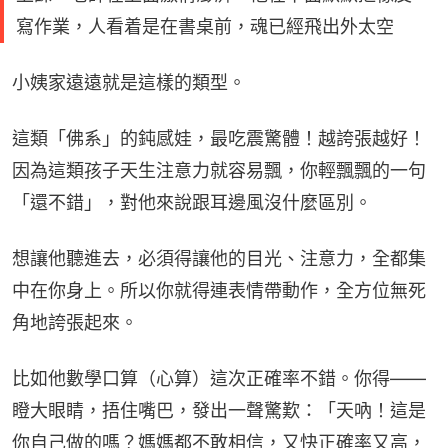
寫作業，人看着是在書桌前，魂已經飛出外太空
小姨家遠遠就是這樣的類型。
這類「佛系」的鈍感娃，最吃震驚體！越誇張越好！
因為這類孩子天生注意力就容易飄，你輕飄飄的一句
「還不錯」，對他來說跟耳邊風沒什麼區別。
想讓他聽進去，必須得讓他的目光、注意力，全都集
中在你身上。所以你就得連表情帶動作，全方位無死
角地誇張起來。
比如他數學口算（心算）這次正確率不錯。你得——
瞪大眼睛，捂住嘴巴，發出一聲驚歎：「天吶！這是
你自己做的嗎？媽媽都不敢相信，又快正確率又高，