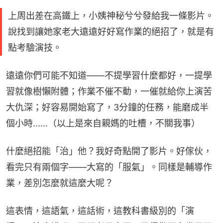
上周出差在高鐵上，小姨神秘兮兮發給我一條影片。
說找到讓她家老大遠遠好好寫作業的絕招了，就是有
點考驗演技。
遠遠你們可能不知道——不提學習什麼都好，一提學
習就像樹懶附體；作業不催不動，一催就給你上演苦
大仇深；好容易開始寫了，3分鐘的任務，能磨成半
個小時......（以上是來自親媽的吐槽，不關我事）
什麼絕招能「治」他？我好奇點開了影片。好傢伙，
看完只有兩個字——大寫的「服氣」。同樣是輔導作
業，差別怎麼就這麼大呢？
這表情，這語氣，這話術，這教科書級別的「演