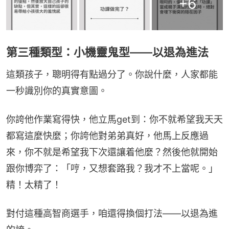
+
6
第三種類型：小機靈鬼型——以退為進法
這類孩子，聰明得有點過分了。你說什麼，人家都能
一秒識別你的真實意圖。
你誇他作業寫得快，他立馬get到：你不就希望我天天
都寫這麼快麼；你誇他對弟弟真好，他馬上反應過
來，你不就是希望我下次還讓着他麼？然後他就開始
跟你博弈了：「哼，又想套路我？我才不上當呢。」
精！太精了！
對付這種高智商選手，咱還得換個打法——以退為進