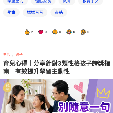
學童壓力
怪獸家長
教育
教育子女
學童
媽媽寶寶
來稿
2
0
0
0
0
生活
親子
育兒心得｜分享針對3類性格孩子誇獎指
南 有效提升學習主動性