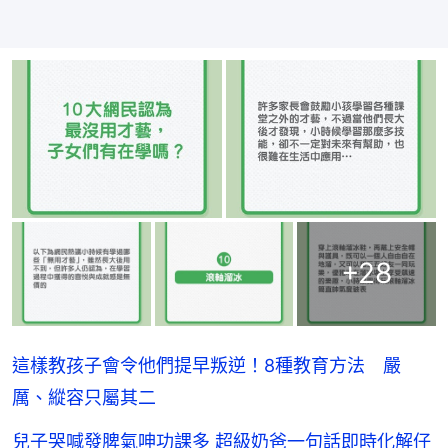
+
28
這樣教孩子會令他們提早叛逆！8種教育方法 嚴
厲、縱容只屬其二
兒子哭喊發脾氣呻功課多 超級奶爸一句話即時化解仔