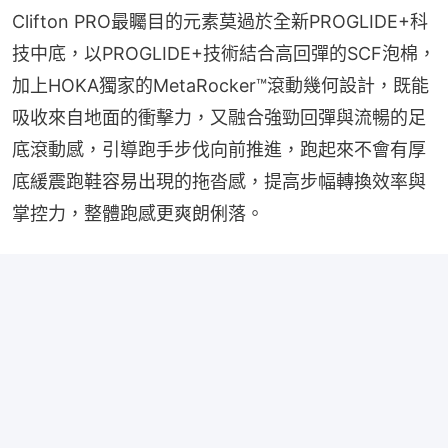
Clifton PRO最矚目的元素莫過於全新PROGLIDE+科
技中底，以PROGLIDE+技術結合高回彈的SCF泡棉，
加上HOKA獨家的MetaRocker™滾動幾何設計，既能
吸收來自地面的衝擊力，又融合強勁回彈與流暢的足
底滾動感，引導跑手步伐向前推進，跑起來不會有厚
底緩震跑鞋容易出現的拖沓感，提高步幅轉換效率與
掌控力，整體跑感更爽朗俐落。