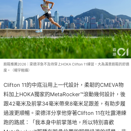
跑鞋推薦2026｜梁德洋急不及待穿上HOKA Clifton 11練習，大為滿意跑鞋的舒適
度。（楊宇翹攝）
Clifton 11的中底沿用上一代設計，柔韌的CMEVA物
料加上HOKA獨家的MetaRocker™滾動幾何設計，後
跟42毫米及前掌34毫米帶來8毫米足跟差，有助步履
過渡更順暢。梁德洋分享他穿著Clifton 11在吐露港練
跑的路感：「我本身中前掌落地，所以特別喜歡