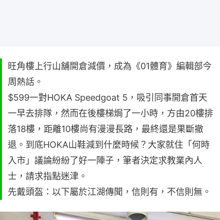
旺角樓上行山舖開倉減價，成為《01體育》編輯部今
周熱話。
$599一對HOKA Speedgoat 5，吸引同事開倉首天
一早去排隊，然而在後樓梯焗了一小時，方由20樓排
落18樓，距離10樓尚有漫漫長路，最終還是果斷撤
退。到底HOKA山鞋減到什麼時候？大家就住「何時
入市」議論紛紛了好一陣子，筆者決定求教業內人
士，請求指點迷津。
先戴頭盔：以下屬於江湖傳聞，信則有，不信則無。