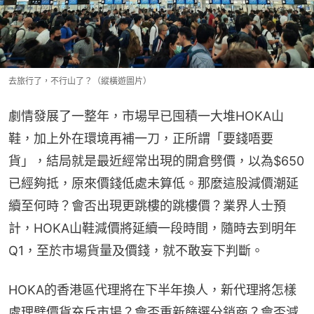
去旅行了，不行山了？（縱橫遊圖片）
劇情發展了一整年，市場早已囤積一大堆HOKA山
鞋，加上外在環境再補一刀，正所謂「要錢唔要
貨」，結局就是最近經常出現的開倉劈價，以為$650
已經夠抵，原來價錢低處未算低。那麼這股減價潮延
續至何時？會否出現更跳樓的跳樓價？業界人士預
計，HOKA山鞋減價將延續一段時間，隨時去到明年
Q1，至於市場貨量及價錢，就不敢妄下判斷。
HOKA的香港區代理將在下半年換人，新代理將怎樣
處理劈價貨充斥市場？會否重新篩選分銷商？會否減