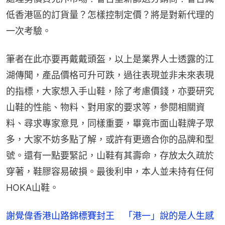
低香港區的訂貨量？怎樣控制定價？將是對新代理的
一次考驗。
筆者在此亦要再戴戴頭盔，以上是業界人士透露的江
湖傳聞，產品價格可升可跌，過往表現並非未來表現
的指標，大家想入手山鞋，除了考慮價錢，亦要研究
山鞋的性能、物料、對用家的要求等，參閱相關資
料、尋求專家意見，同樣重要，畢竟市面山鞋牌子眾
多，大家不妨多點了解，或許有更適合你的品牌和型
號。還有一點要緊記，山鞋有其壽命，存放太久疏於
穿著，鞋膠容易破損。最後利申，本人並未持有任何
HOKA山鞋。
謝覺偉香港山路錦標賽封王 「港一」說的是人生感