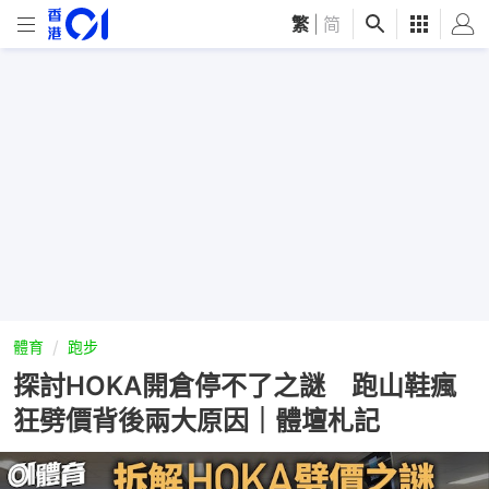
繁
|
简
體育
跑步
探討HOKA開倉停不了之謎 跑山鞋瘋
狂劈價背後兩大原因｜體壇札記