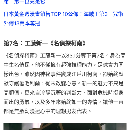
席 第一位竟是它
日本黃金週漫畫銷售TOP 10公佈：海賊王第3 咒術
外傳13萬本奪冠
第7名：工藤新一《名偵探柯南》
《名偵探柯南》工藤新一以83.1分奪下第7名。身為高
中生名偵探，他不僅擁有超強推理能力，足球實力同
樣出色，雖然因神祕事件變成江戶川柯南，卻始終默
默守護著毛利蘭，從未改變心意。新一的魅力不只是
高顏值，更來自冷靜沉著的判斷力、面對危機時挺身
而出的勇氣，以及多年來始終如一的專情，讓他一直
都是無數動漫迷心中的理想男友代表。