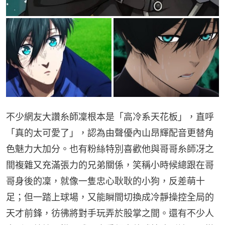
不少網友大讚糸師凜根本是「高冷系天花板」，直呼
「真的太可愛了」，認為由聲優內山昂輝配音更替角
色魅力大加分。也有粉絲特別喜歡他與哥哥糸師冴之
間複雜又充滿張力的兄弟關係，笑稱小時候總跟在哥
哥身後的凜，就像一隻忠心耿耿的小狗，反差萌十
足；但一踏上球場，又能瞬間切換成冷靜操控全局的
天才前鋒，彷彿將對手玩弄於股掌之間。還有不少人