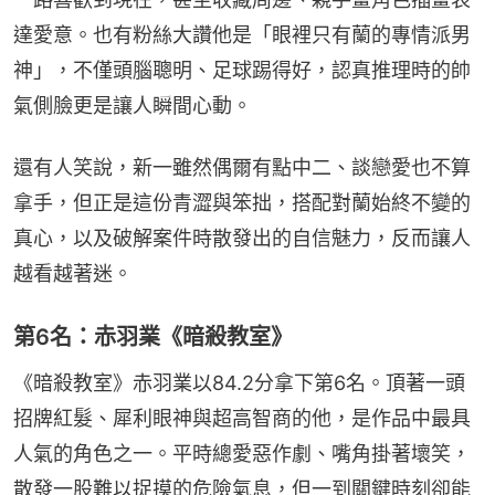
達愛意。也有粉絲大讚他是「眼裡只有蘭的專情派男
神」，不僅頭腦聰明、足球踢得好，認真推理時的帥
氣側臉更是讓人瞬間心動。
還有人笑說，新一雖然偶爾有點中二、談戀愛也不算
拿手，但正是這份青澀與笨拙，搭配對蘭始終不變的
真心，以及破解案件時散發出的自信魅力，反而讓人
越看越著迷。
第6名：赤羽業《暗殺教室》
《暗殺教室》赤羽業以84.2分拿下第6名。頂著一頭
招牌紅髮、犀利眼神與超高智商的他，是作品中最具
人氣的角色之一。平時總愛惡作劇、嘴角掛著壞笑，
散發一股難以捉摸的危險氣息，但一到關鍵時刻卻能