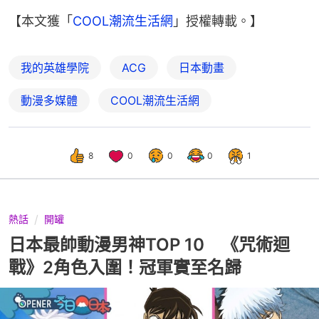
【本文獲「
COOL潮流生活網
」授權轉載。】
我的英雄學院
ACG
日本動畫
動漫多媒體
COOL潮流生活網
8
0
0
0
1
熱話
開罐
日本最帥動漫男神TOP 10 《咒術迴
戰》2角色入圍！冠軍實至名歸