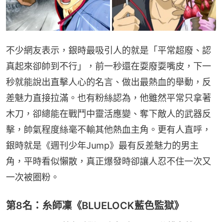
不少網友表示，銀時最吸引人的就是「平常超廢、認
真起來卻帥到不行」，前一秒還在耍廢耍嘴皮，下一
秒就能說出直擊人心的名言、做出最熱血的舉動，反
差魅力直接拉滿。也有粉絲認為，他雖然平常只拿著
木刀，卻總能在戰鬥中靈活應變、奪下敵人的武器反
擊，帥氣程度絲毫不輸其他熱血主角。更有人直呼，
銀時就是《週刊少年Jump》最有反差魅力的男主
角，平時看似懶散，真正爆發時卻讓人忍不住一次又
一次被圈粉。
第8名：糸師凜《BLUELOCK藍色監獄》