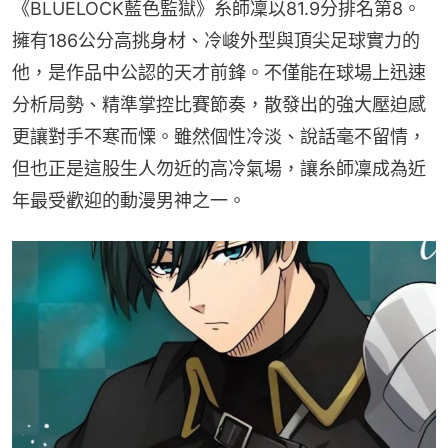
《BLUELOCK藍色監獄》糸師凜以81.9分排名第8。
擁有186公分高挑身材、冷峻外型與頂尖足球實力的
他，是作品中公認的天才前鋒。不僅能在球場上迅速
分析局勢、精準掌控比賽節奏，散發出的強大壓迫感
更讓對手不寒而慄。雖然個性冷淡、說話毫不留情，
但也正是這股生人勿近的高冷氣場，讓糸師凜成為近
年最受歡迎的動漫男神之一。