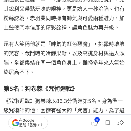
其銳利又帶點玩味的眼神，更是讓人一秒淪陷。也有
粉絲認為，赤羽業同時擁有帥氣與可愛兩種魅力，加
上聲優岡本信彥的精彩詮釋，讓角色魅力再升級。
還有人笑稱他就是「帥氣的紅色惡魔」，挑釁時壞壞
的笑容、戰鬥時的冷靜果斷，以及高挑身材與過人頭
腦，全都集結在同一個角色身上，難怪多年來人氣始
終居高不下。
第5名：狗卷棘《咒術迴戰》
《咒術迴戰》狗卷棘以86.3分衝進第5名。身為準一
級咒術師的他，因擁有強大的「咒言」能力，為了避
免誤傷他人，平時只能用飯糰餡料名稱與人溝通。話
9
在Google
追蹤《香港01》
不多、總是默默守護夥伴的設定，反而成了他最迷人