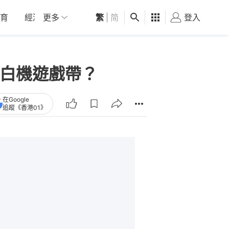
育
經濟
更多
01深圳
繁
觀點
|
简
健康
好食玩飛
登入
女
紅白機遊戲帶？
在Google
追蹤《香港01》