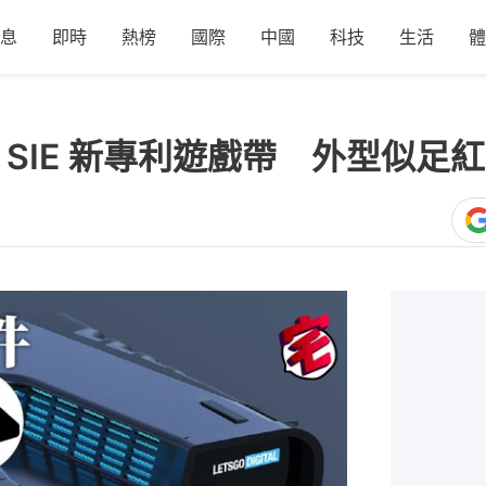
息
即時
熱榜
國際
中國
科技
生活
體
 SIE 新專利遊戲帶 外型似足