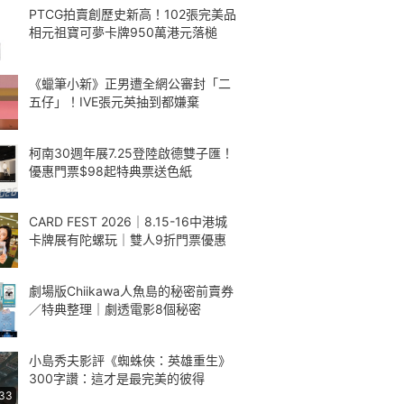
PTCG拍賣創歷史新高！102張完美品
相元祖寶可夢卡牌950萬港元落槌
《蠟筆小新》正男遭全網公審封「二
五仔」！IVE張元英抽到都嫌棄
柯南30週年展7.25登陸啟德雙子匯！
優惠門票$98起特典票送色紙
CARD FEST 2026｜8.15-16中港城
卡牌展有陀螺玩｜雙人9折門票優惠
劇場版Chiikawa人魚島的秘密前賣券
／特典整理｜劇透電影8個秘密
小島秀夫影評《蜘蛛俠：英雄重生》
300字讚：這才是最完美的彼得
:33