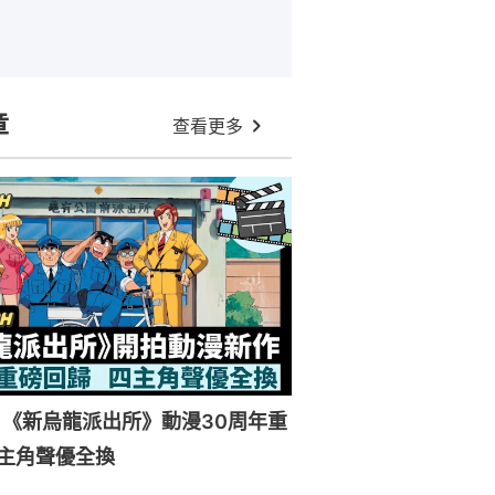
章
查看更多
《新烏龍派出所》動漫30周年重
主角聲優全換