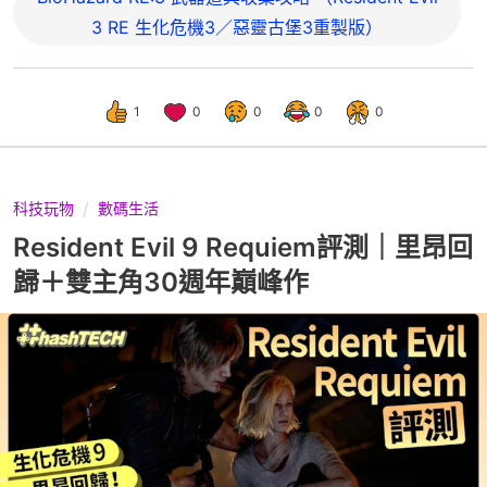
3 RE 生化危機3／惡靈古堡3重製版）
1
0
0
0
0
科技玩物
數碼生活
Resident Evil 9 Requiem評測｜里昂回
歸＋雙主角30週年巔峰作