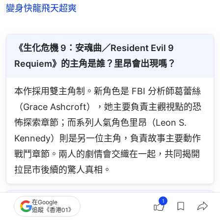
變身快龍飛天超爽
《生化危機 9：安魂曲／Resident Evil 9 
Requiem》的主角是誰？里昂會出現嗎？
本作採用雙主角制。新角色是 FBI 分析師葛蕾絲
（Grace Ashcroft），她主要負責主觀視點的恐
怖探索章節；而系列人氣角色里昂（Leon S. 
Kennedy）則是另一位主角，負責故事主要動作
戰鬥章節。兩人的劇情會交織在一起，共同揭開
拉昆市後續的驚人真相。
1
在Google
Resident Evil 9 Requiem 遊戲 遊玩時長大約多
追蹤《香港01》
久？重玩價值高嗎？