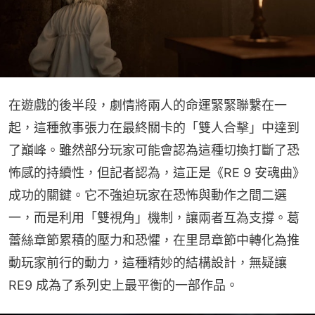
在遊戲的後半段，劇情將兩人的命運緊緊聯繫在一
起，這種敘事張力在最終關卡的「雙人合擊」中達到
了巔峰。雖然部分玩家可能會認為這種切換打斷了恐
怖感的持續性，但記者認為，這正是《RE 9 安魂曲》
成功的關鍵。它不強迫玩家在恐怖與動作之間二選
一，而是利用「雙視角」機制，讓兩者互為支撐。葛
蕾絲章節累積的壓力和恐懼，在里昂章節中轉化為推
動玩家前行的動力，這種精妙的結構設計，無疑讓 
RE9 成為了系列史上最平衡的一部作品。