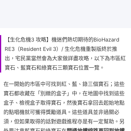
【生化危機3 攻略】機迷們熱切期待的BioHazard
RE3（Resident Evil 3）/ 生化危機重製版終於推
出，宅民黨當然會為大家做詳盡攻略，以下為市區紅
寶石、藍寶石和綠寶石三顆寶石位置一覽。
在一開始的市區中可找到紅、藍、錄三個寶石；這些
寶石都收藏在「別緻的盒子」中，在地圖中找到這些
盒子、檢視盒子取得寶石，然後寶石拿回去起始地點
的點唱機就可獲得獎勵道具。這些道具並非過關必
須，但如果取得的話對遊戲進程亦是有一定幫助。另
外要注意藍寶石和綠寶石在
開通地鐵線路再回到地鐵