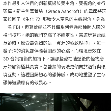
本作最引人注目的創新莫過於雙主角、雙視角的並行
架構。新主角葛蕾絲（Grace Ashcroft）的章節將玩
家拉回了《生化 7》那種令人窒息的主觀視角。身為
一名 FBI，但葛蕾絲並不具備系列老兵那種超人般的
格鬥技巧，她的戰鬥充滿了不確定性。當遊玩葛蕾絲
章節時，感受最強烈的是「資源的極致壓抑」。每一
發子彈的消耗都伴隨著劇烈的心跳，而環境音效在 
3D 音訊技術的加持下，讓那些藏在牆壁後的怪物磨
牙聲顯得極其真實。葛蕾絲的玩法更傾向於潛行與環
境互動，這種回歸初心的恐怖感，成功地重塑了生存
恐怖遊戲應有的敬畏心。