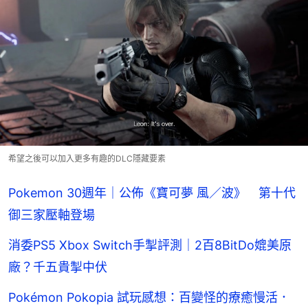
希望之後可以加入更多有趣的DLC隱藏要素
Pokemon 30週年｜公佈《寶可夢 風／波》 第十代
御三家壓軸登場
消委PS5 Xbox Switch手掣評測｜2百8BitDo媲美原
廠？千五貴掣中伏
Pokémon Pokopia 試玩感想：百變怪的療癒慢活．