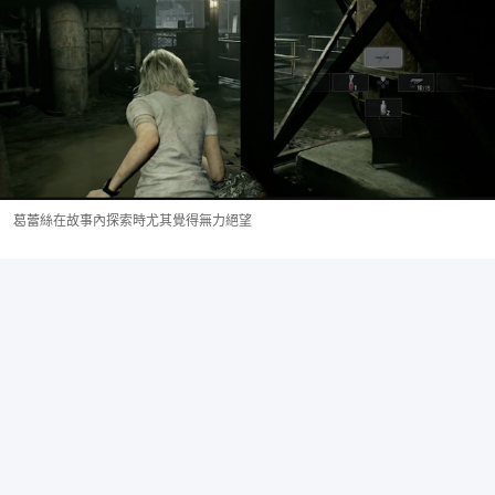
葛蕾絲在故事內探索時尤其覺得無力絕望