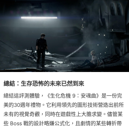
總結：生存恐怖的未來已然到來
總結這評測體驗，《生化危機 9：安魂曲》是一份完
美的30週年禮物。它利用領先的圖形技術營造出前所
未有的視覺奇觀，同時在遊戲性上大膽求變。儘管某
些 Boss 戰的設計略嫌公式化，且劇情的某些轉折帶