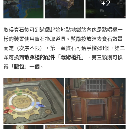
+
2
取得寶石後可到遊戲起始地點地鐵站內像是點唱機一
樣的裝置使用寶石換取道具。獎勵按放進去寶石數量
而定（次序不限），第一顆寶石可獲手榴彈1個，第二
顆可換到
散彈槍的配件「戰術槍托」
、第三顆則可換
得
「腰包」
一個。