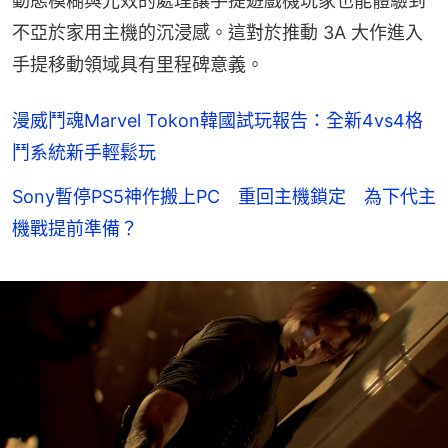
動態模糊與光效的處理讓手提遊戲機玩家也能體驗到
不亞於家用主機的沉浸感。這對於推動 3A 大作進入
手提移動領域具有里程碑意義。
漫威鬥魂Marvel Tokon韓國試玩報告：全新4vs4格
鬥系統新手輕鬆玩
Sony暫停PS5神作搬上PC 重回主機鎖定 為下代主
機戰提前準備？