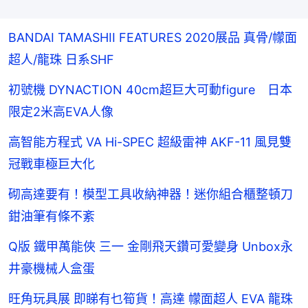
BANDAI TAMASHII FEATURES 2020展品 真骨/幪面
超人/龍珠 日系SHF
初號機 DYNACTION 40cm超巨大可動figure 日本
限定2米高EVA人像
高智能方程式 VA Hi-SPEC 超級雷神 AKF-11 風見雙
冠戰車極巨大化
砌高達要有！模型工具收納神器！迷你組合櫃整頓刀
鉗油筆有條不紊
Q版 鐵甲萬能俠 三一 金剛飛天鑽可愛變身 Unbox永
井豪機械人盒蛋
旺角玩具展 即睇有乜筍貨！高達 幪面超人 EVA 龍珠