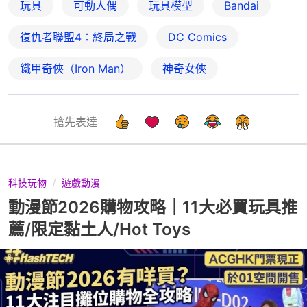
玩具
可動人偶
玩具模型
Bandai
復仇者聯盟4：終局之戰
DC Comics
鐵甲奇俠（Iron Man）
神奇女俠
搶先表達
科技玩物
遊戲動漫
動漫節2026購物攻略｜11大必買玩具推
薦/限定黏土人/Hot Toys