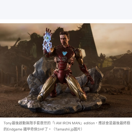
Tony最後啟動無限手套救世的「I AM IRON MAN」edition，應該會是最後最終極
的Endgame 鐵甲奇俠SHF了。（Tamashii.jp圖片）