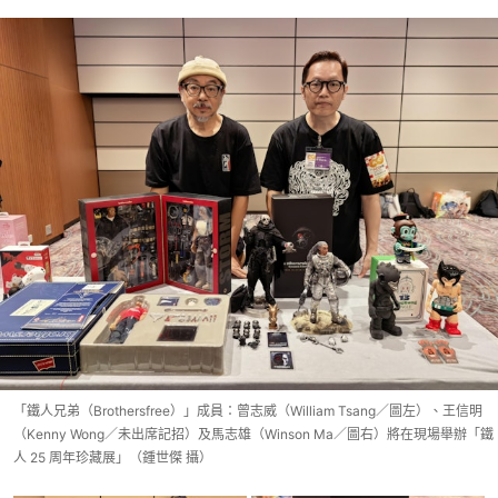
「鐵人兄弟（Brothersfree）」成員：曾志威（William Tsang／圖左）、王信明
（Kenny Wong／未出席記招）及馬志雄（Winson Ma／圖右）將在現場舉辦「鐵
人 25 周年珍藏展」（鍾世傑 攝）