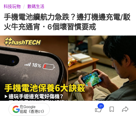
科技玩物
數碼生活
手機電池續航力急跌？邊打機邊充電/駁
火牛充通宵．6個壞習慣要戒
21
在Google
追蹤《香港01》
撰文：
鍾世傑
出版：
2026-05-14 09:00
更新：
2026-05-14 09:00