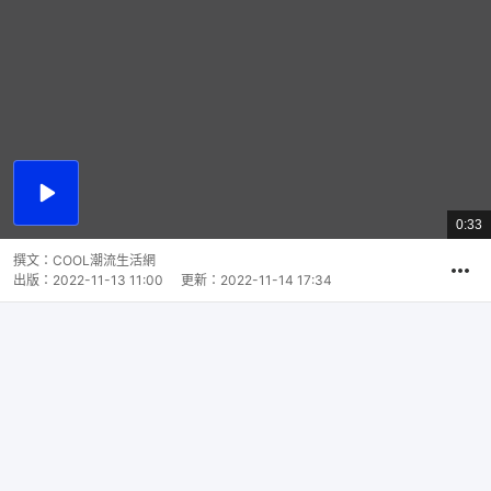
播
放
0:33
總
影
共
片
時
撰文：
COOL潮流生活網
間
出版：
2022-11-13 11:00
更新：
2022-11-14 17:34