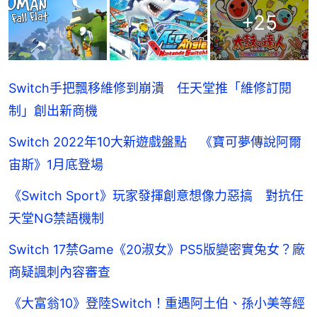
+
25
Switch手把飄移維修到崩潰 任天堂推「維修訂閱
制」創出新商機
Switch 2022年10大新遊戲盤點 《寶可夢傳說阿爾
宙斯》1月底登場
《Switch Sport》玩家發揮創意想像力惡搞 對抗任
天堂NG禁語機制
Switch 17禁Game《20淑女》PS5版變密實兔女？廠
商疑諷刺內容審查
《大富翁10》登陸Switch！重遇阿土伯、孫小美等經