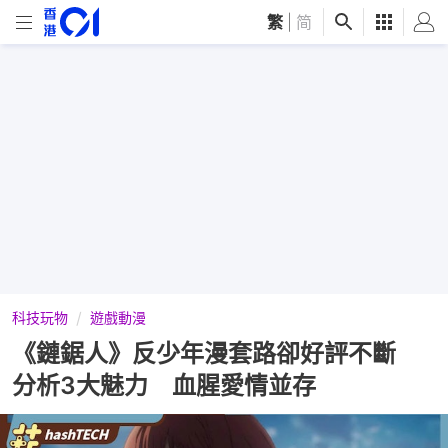
繁
|
简
科技玩物
遊戲動漫
《鏈鋸人》反少年漫套路卻好評不斷
分析3大魅力 血腥愛情並存