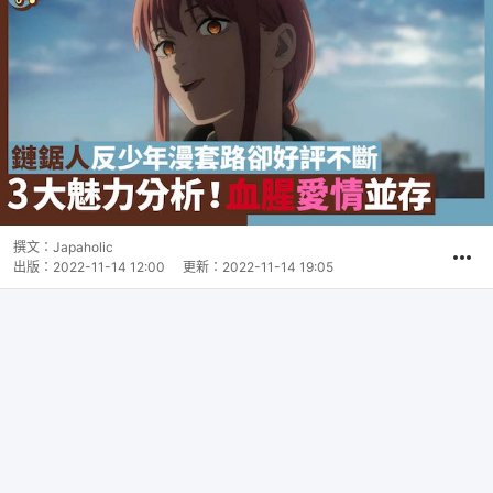
撰文：
Japaholic
出版：
2022-11-14 12:00
更新：
2022-11-14 19:05