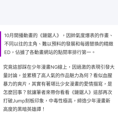
10月開播動畫的《鏈鋸人》，因帥氣度爆表的作畫、
不同以往的主角、難以預料的發展和每週替換的精緻
ED，佔據了各動畫網站的點閱率排行第一。
究竟這部踩在少年漫畫NG線上，因過激的表現引發大
量討論，並累積了高人氣的作品魅力為何？看似血腥
暴力的爽片，其實有著堪比少女漫畫的愛情描寫，是
怎麼回事？就讓筆者來帶你看看《鏈鋸人》這部再次
打破Jump刻板印象，中毒性極高，締造少年漫畫新
高度的黑暗英雄譚！