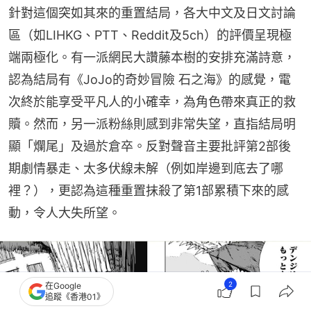
針對這個突如其來的重置結局，各大中文及日文討論
區（如LIHKG、PTT、Reddit及5ch）的評價呈現極
端兩極化。有一派網民大讚藤本樹的安排充滿詩意，
認為結局有《JoJo的奇妙冒險 石之海》的感覺，電
次終於能享受平凡人的小確幸，為角色帶來真正的救
贖。然而，另一派粉絲則感到非常失望，直指結局明
顯「爛尾」及過於倉卒。反對聲音主要批評第2部後
期劇情暴走、太多伏線未解（例如岸邊到底去了哪
裡？），更認為這種重置抹殺了第1部累積下來的感
動，令人大失所望。
2
在Google
追蹤《香港01》