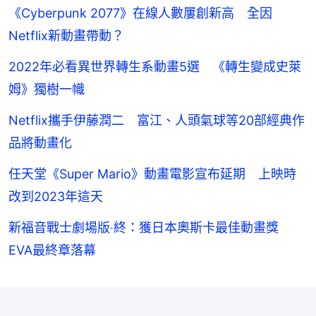
《Cyberpunk 2077》在線人數屢創新高 全因
Netflix新動畫帶動？
2022年必看異世界轉生系動畫5選 《轉生變成史萊
姆》獨樹一幟
Netflix攜手伊藤潤二 富江、人頭氣球等20部經典作
品將動畫化
任天堂《Super Mario》動畫電影宣布延期 上映時
改到2023年這天
新福音戰士劇場版‧終：獲日本奧斯卡最佳動畫獎
EVA最終章落幕