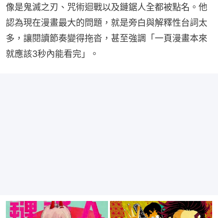
像是鬼滅之刃、咒術迴戰以及鏈鋸人全都被點名。他
認為現在漫畫最大的問題，就是旁白與解釋性台詞太
多，讓閱讀節奏變得拖沓，甚至強調「一頁漫畫本來
就應該3秒內能看完」。