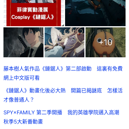
+
10
藤本樹人氣作品《鏈鋸人》第二部啟動 這裏有免費
網上中文版可看
《鏈鋸人》動畫化後必大熱 開篇已揭謎底 怎樣活
才像普通人？
SPY×FAMILY 第二季開播 我的英雄學院邁入高潮
秋季5大新番動畫