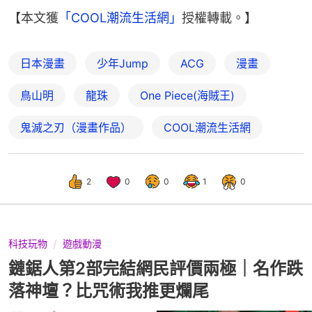
【本文獲
「COOL潮流生活網」
授權轉載。】
日本漫畫
少年Jump
ACG
漫畫
鳥山明
龍珠
One Piece(海賊王)
鬼滅之刃（漫畫作品）
COOL潮流生活網
2
0
0
1
0
科技玩物
遊戲動漫
鏈鋸人第2部完結網民評價兩極｜名作跌
落神壇？比咒術我推更爛尾