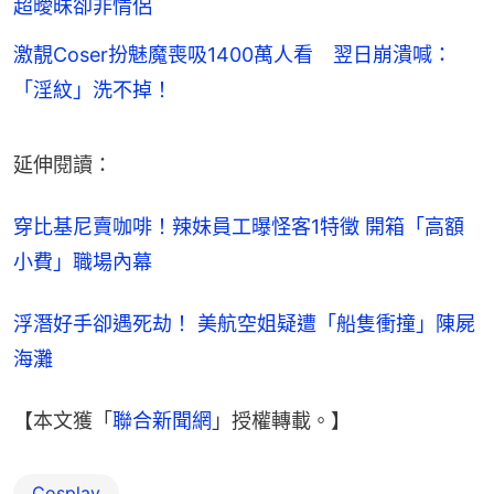
超曖昧卻非情侶
激靚Coser扮魅魔喪吸1400萬人看 翌日崩潰喊：
「淫紋」洗不掉！
延伸閱讀：
穿比基尼賣咖啡！辣妹員工曝怪客1特徵 開箱「高額
小費」職場內幕
浮潛好手卻遇死劫！ 美航空姐疑遭「船隻衝撞」陳屍
海灘
【本文獲「
聯合新聞網
」授權轉載。】
Cosplay