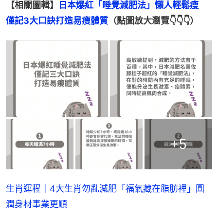
【相關圖輯】
日本爆紅「睡覺減肥法」懶人輕鬆瘦　
僅記3大口訣打造易瘦體質
（點圖放大瀏覽👇👇👇）
+
5
生肖運程｜4大生肖勿亂減肥「福氣藏在脂肪裡」圓
潤身材事業更順