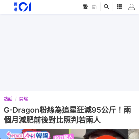
繁
|
简
熱話
開罐
G-Dragon粉絲為追星狂減95公斤！兩
個月減肥前後對比照判若兩人