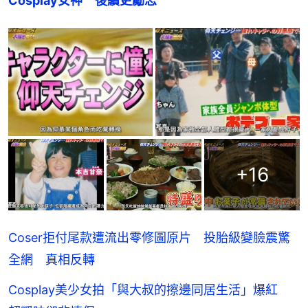
Cosplay女神　後續更勵志
+
16
Coser拒付尾款遭流出零修圖原片 投胎級變臉震驚
全網 真相反轉
Cosplay美少女拍「與大叔的擦邊同居生活」爆紅