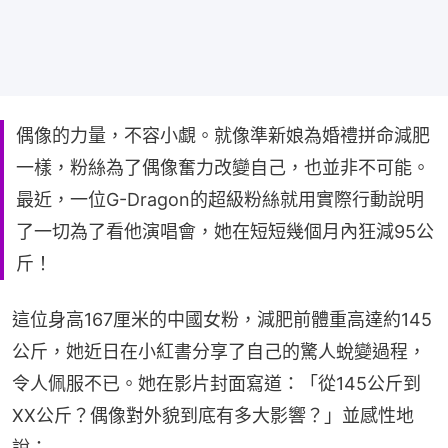
偶像的力量，不容小覷。就像準新娘為婚禮拼命減肥
一樣，粉絲為了偶像奮力改變自己，也並非不可能。
最近，一位G-Dragon的超級粉絲就用實際行動說明
了一切為了看他演唱會，她在短短幾個月內狂減95公
斤！
這位身高167厘米的中國女粉，減肥前體重高達約145
公斤，她近日在小紅書分享了自己的驚人蛻變過程，
令人佩服不已。她在影片封面寫道：「從145公斤到
XX公斤？偶像對外貌到底有多大影響？」並感性地
說：