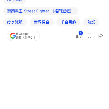
街頭霸王 Street Fighter （格鬥遊戲）
瘦身減肥
世界搜奇
千奇百趣
熱話
日本
聯合新聞網
9
在Google
追蹤《香港01》
4
2
0
3
0
熱話
熱爆話題
日本肥胖家族95kg女兒發奮減肥變
42kg Cosplay女神 後續更勵志