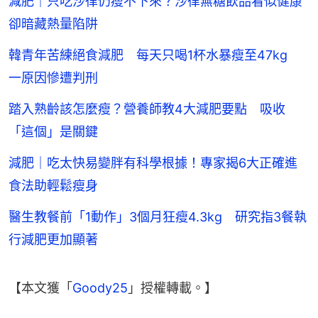
減肥｜只吃沙律仍瘦不下來？沙律無糖飲品看似健康
卻暗藏熱量陷阱
韓青年苦練絕食減肥 每天只喝1杯水暴瘦至47kg
一原因慘遭判刑
踏入熟齡該怎麼瘦？營養師教4大減肥要點 吸收
「這個」是關鍵
減肥｜吃太快易變胖有科學根據！專家揭6大正確進
食法助輕鬆瘦身
醫生教餐前「1動作」3個月狂瘦4.3kg 研究指3餐執
行減肥更加顯著
【本文獲「
Goody25
」授權轉載。】