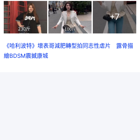
+
7
《哈利波特》壞表哥減肥轉型拍同志性虐片 露骨描
繪BDSM震撼康城