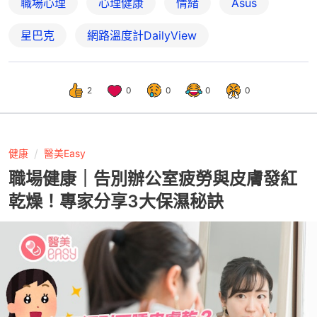
職場心理
心理健康
情緒
Asus
星巴克
網路溫度計DailyView
2
0
0
0
0
健康
醫美Easy
職場健康｜告別辦公室疲勞與皮膚發紅
乾燥！專家分享3大保濕秘訣