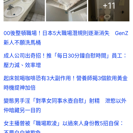
+
11
00後整頓職場！日本5大職場潛規則逐漸消失 GenZ
新人不願洗馬桶
成人公司出奇招！推「每日30分鐘自慰時間」員工：
壓力減、效率增
起床就喝咖啡恐有3大副作用！營養師揭3個飲用黃金
時機提神加倍
變態男手淫「對準女同事水壺自慰」射精 泄慾以外
仲暗藏另一目的
女主播曾被「職場欺凌」以過來人身份教5招自保：
不要白白被欺負