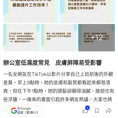
+
12
辦公室低濕度常見 皮膚屏障易受影響
一名女網友在TikTok以影片分享自己上班前後的外觀
差異，早上9點時，她的皮膚和髮質都看起來都很清
爽，但在下午1點時，她的頭髮卻顯得油膩，臉部也有
些浮腫，一連串的畫面引起許多網友熱議，大家也將
這個現象稱為「辦公室空氣理論（office air 
2
在Google
追蹤《香港01》
theory）」