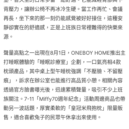
背壓力，讓辦公椅不再冰冷生硬。當工作再忙、會議
再長，坐下來的那一刻仍能感覺被好好接住，這種安
靜卻實在的舒適感，正是上班族日常裡難得的快樂來
源。
聲量高點之一出現在8月1日，ONEBOY HOME推出主
打睡眠體驗的「睡眠診療室」企劃，一口氣亮相4款
枕頭產品，其中桌上型午睡枕強調「不壓臉、不留壓
痕」，訴求在辦公室也能進行高品質小憩。相關內容
透過官方臉書曝光後，迅速累積聲量，吸引不少上班
族關注。7-11「Miffy70週年紀念」活動周邊商品也帶
動另一波話題，厚實柔軟的「皇冠米飛抱枕」限量販
售，適合喜歡兔子的民眾午休拿出來使用。