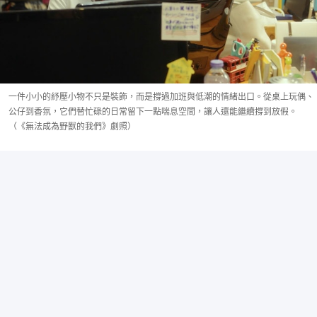
一件小小的紓壓小物不只是裝飾，而是撐過加班與低潮的情緒出口。從桌上玩偶、
公仔到香氛，它們替忙碌的日常留下一點喘息空間，讓人還能繼續撐到放假。
（《無法成為野獸的我們》劇照）