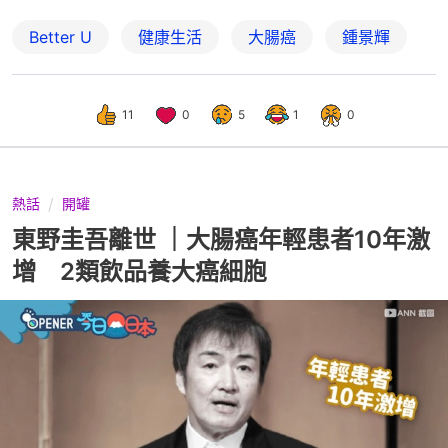
Better U
健康生活
大腸癌
鍾景輝
11
0
5
1
0
熱話
開罐
東野圭吾離世 ｜大腸癌年輕患者10年激
增 2類飲品養大癌細胞