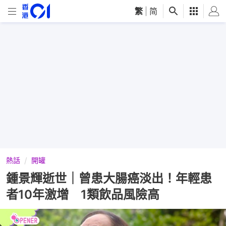
繁
|
简
熱話
開罐
鍾景輝逝世｜曾患大腸癌淡出！年輕患
者10年激增 1類飲品風險高