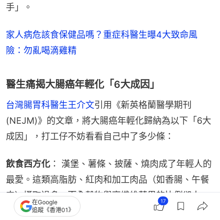
手」。
家人病危該食保健品嗎？重症科醫生曝4大致命風
險：勿亂喝滴雞精
醫生痛揭大腸癌年輕化「6大成因」
台灣腸胃科醫生王介文
引用《新英格蘭醫學期刊
(NEJM)》的文章，將大腸癌年輕化歸納為以下「6大
成因」，打工仔不妨看看自己中了多少條：
飲食西方化
： 漢堡、薯條、披薩、燒肉成了年輕人的
最愛。這類高脂肪、紅肉和加工肉品（如香腸、午餐
肉）攝取過多，而全穀物與高纖維蔬果的比例卻太
17
在Google
少，腸道缺乏纖維蠕動，毒素長期積聚。
追蹤《香港01》