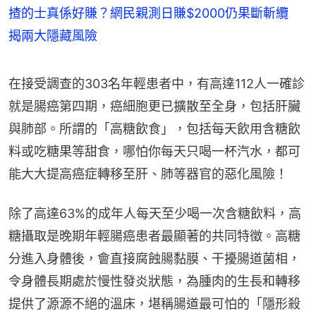
揸的士真係好賺？網民親測日賺$2000仍果斷斬纜
揭兩大隱藏風險
在接受調查的303名年輕患者中，有高達112人一確診
就是腸癌第四期，癌細胞更已擴散至全身，包括肝臟
與肺部。所謂的「高糖飲食」，包括每天飲用含糖飲
料或吃糖果等甜食，哪怕你每天只喝一杯汽水，都可
能大大提高癌症轉移至肝、肺等器官的惡化風險！
除了高達63%的成年人每天至少喝一次含糖飲料，高
糖攝取是晚期年輕腸癌患者最顯著的共同特徵。高糖
分進入身體後，會直接腐蝕腸黏膜、干擾腸道菌相，
令身體長期處於慢性發炎狀態，為腫肉的生長和轉移
提供了源源不絕的溫床，堪稱腸道最可怕的「隱形殺