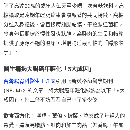
除了高達63%的成年人每天至少喝一次含糖飲料，高
糖攝取是晚期年輕腸癌患者最顯著的共同特徵。高糖
分進入身體後，會直接腐蝕腸黏膜、干擾腸道菌相，
令身體長期處於慢性發炎狀態，為腫肉的生長和轉移
提供了源源不絕的溫床，堪稱腸道最可怕的「隱形殺
手」。
醫生痛揭大腸癌年輕化「6大成因」
台灣腸胃科醫生王介文
引用《新英格蘭醫學期刊
(NEJM)》的文章，將大腸癌年輕化歸納為以下「6大
成因」，打工仔不妨看看自己中了多少條：
飲食西方化
： 漢堡、薯條、披薩、燒肉成了年輕人的
最愛。這類高脂肪、紅肉和加工肉品（如香腸、午餐