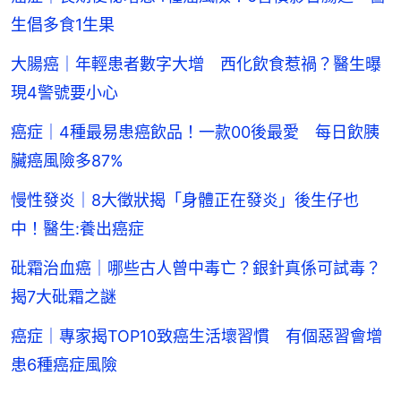
生倡多食1生果
大腸癌｜年輕患者數字大增 西化飲食惹禍？醫生曝
現4警號要小心
癌症｜4種最易患癌飲品！一款00後最愛 每日飲胰
臟癌風險多87%‌
慢性發炎｜8大徵狀揭「身體正在發炎」後生仔也
中！醫生:養出癌症
砒霜治血癌｜哪些古人曾中毒亡？銀針真係可試毒？
揭7大砒霜之謎
癌症｜專家揭TOP10致癌生活壞習慣 有個惡習會增
患6種癌症風險