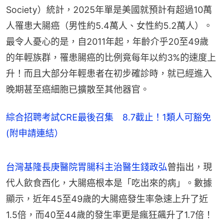
Society）統計，2025年單是美國就預計有超過10萬
人罹患大腸癌（男性約5.4萬人、女性約5.2萬人）。
最令人憂心的是，自2011年起，年齡介乎20至49歲
的年輕族群，罹患腸癌的比例竟每年以約3%的速度上
升！而且大部分年輕患者在初步確診時，就已經進入
晚期甚至癌細胞已擴散至其他器官。
綜合招聘考試CRE最後召集 8.7截止！1類人可豁免
(附申請連結）
台灣基隆長庚醫院胃腸科主治醫生錢政弘
曾指出，現
代人飲食西化，大腸癌根本是「吃出來的病」。數據
顯示，近年45至49歲的大腸癌發生率急速上升了近
1.5倍，而40至44歲的發生率更是瘋狂飆升了1.7倍！