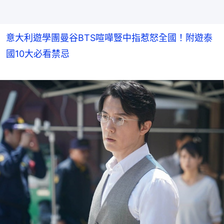
意大利遊學團曼谷BTS喧嘩豎中指惹怒全國！附遊泰
國10大必看禁忌