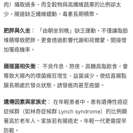
肉）攝取過多，而全穀物與高纖維蔬果的比例卻太
少，腸道缺乏纖維蠕動，毒素長期積聚。
肥胖與久坐
： 「由朝坐到晚」缺乏運動，不僅讓脂肪
堆積導致肥胖，更會透過影響代謝和荷爾蒙，間接增
加罹癌機率。
腸道菌相失衡
： 不良作息、熬夜、高糖高脂飲食，會
導致大腸內的壞菌瘋狂增生、益菌減少，使結直腸黏
膜長期處於發炎狀態，誘發瘜肉甚至癌變。
遺傳因素與家族史
： 在年輕患者中，患有遺傳性癌症
症候群（如林奇症候群 Lynch syndrome）的比例顯
著高於老年人。家族若有腸癌史，年輕一代更需提早
防範。