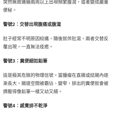
突然無故連續兩周以上出現頻繁腹瀉，或者變成嚴重
便秘。
警號2：交替出現腹痛或腹瀉
肚子經常不明原因絞痛，隨後就伴肚瀉，兩者交替反
覆出現，一直無法痊癒。
警號3：糞便細如鉛筆
這是極其危險的物理信號。當腫瘤在直腸或結腸內逐
漸長大，腸道空間被霸佔、變窄，排出的糞便就會被
擠壓得像鉛筆一樣又幼又細。
警號4：感覺排不乾淨