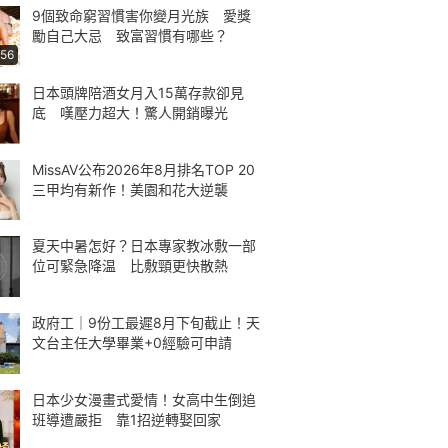
9個致命窮習慣害你變月光族 愛獎
勵自己大忌 致富習慣有哪些？
:56
日本頭牌陪酒女月入15萬存款卻見
底 嘆壓力超大！驚人開銷曝光
MissAV公布2026年8月排名TOP 20
三甲均有新作！美園和花大逆襲
夏天中暑怎好？日本專家教冰敷一部
位可緊急降温 比敷頸更快散熱
政府工｜9份工最遲8月下旬截止！天
文台主任大學畢業+0經驗可申請
日本少女漫畫式愛情！女高中生倒追
班導遭嚴拒 靠1招逆轉娶回家