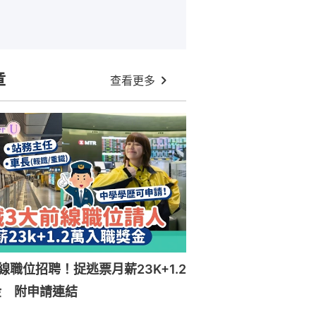
章
查看更多
線職位招聘！捉逃票月薪23K+1.2
金 附申請連結