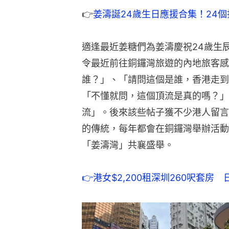
👉
姜濤誕24歲生日應援合集！24個打
適逢最近姜糖們為姜濤慶祝24歲生
令最近前往銅鑼灣旅遊的內地旅客感
誰？」、「請問這個是誰，香港走到
「不懂就問，這個頂流是真的嗎？」
流」。後來該些帖子獲不少港人留言
的傳統，每年都會在銅鑼灣舉辦活動
「姜濤灣」共襄盛舉。
👉
港女$2,200租深圳260呎套