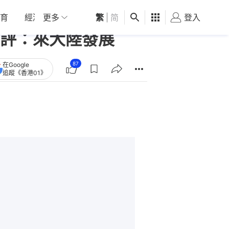
育
經濟
更多
01深圳
繁
觀點
|
简
健康
好食玩飛
登入
女
評：來大陸發展
87
在Google
追蹤《香港01》