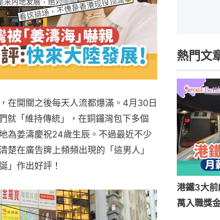
熱門文
，在開關之後每天人流都爆滿。4月30日
絲們就「維持傳統」，在銅鑼灣包下多個
地為姜濤慶祝24歲生辰。不過最近不少
清楚在廣告牌上頻頻出現的「這男人」
誕」作出好評！
港鐵3大前
萬入職獎