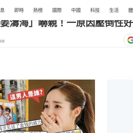
息
即時
熱榜
國際
中國
科技
生活
體
姜濤海」嚇親！一原因壓倒性好
:06