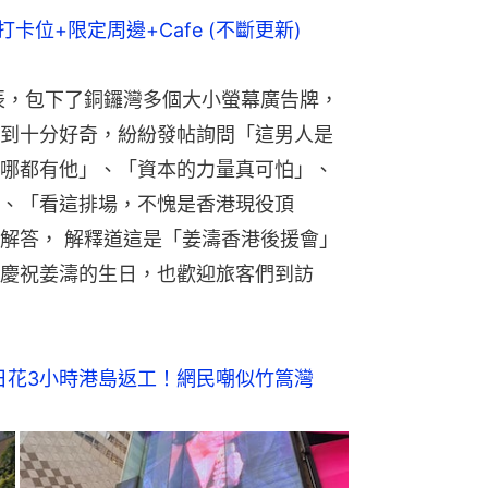
卡位+限定周邊+Cafe (不斷更新)
辰，包下了銅鑼灣多個大小螢幕廣告牌，
到十分好奇，紛紛發帖詢問「這男人是
哪都有他」、「資本的力量真可怕」、
、「看這排場，不愧是香港現役頂
解答， 解釋道這是「姜濤香港後援會」
慶祝姜濤的生日，也歡迎旅客們到訪
房　日花3小時港島返工！網民嘲似竹篙灣