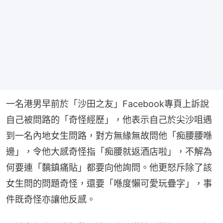
一名港男早前於「沙田之友」Facebook專頁上訴說
自己被問路的「奇怪經歷」，他表示自己於尖沙咀遇
到一名內地女生問路，對方無緣無故問他「痴腰腰喺
邊」，令他大感奇怪指「痴腰就返酒店啦」，不解為
何要連「黐鎮痛貼」都要向他詢問。他更怒斥除了該
女生問的問題奇怪，還要「喺度懶可愛玩疊字」，事
件既奇怪亦讓他反感。