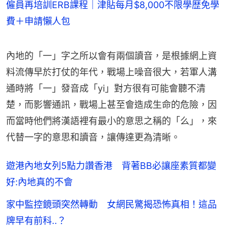
僱員再培訓ERB課程｜津貼每月$8,000不限學歴免學
費＋申請懶人包
內地的「一」字之所以會有兩個讀音，是根據網上資
料流傳早於打仗的年代，戰場上噪音很大，若軍人溝
通時將「一」發音成「yi」對方很有可能會聽不清
楚，而影響通訊，戰場上甚至會造成生命的危險，因
而當時他們將漢語裡有最小的意思之稱的「么」，來
代替一字的意思和讀音，讓傳達更為清晰。
遊港內地女列5點力讚香港 背著BB必讓座素質都變
好:內地真的不會
家中監控鏡頭突然轉動 女網民驚揭恐怖真相！這品
牌早有前科..？