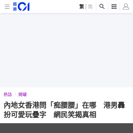
繁
|
简
熱話
開罐
內地女香港問「痴腰腰」在哪 港男轟
扮可愛玩疊字 網民笑揭真相