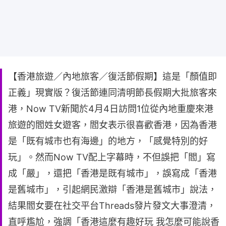
【香港旅遊／內地旅客／復活節假期】這是「顏值即
正義」現實版？復活節連同清明節長假期大批旅客來
港，Now TV新聞於4月4日訪問1位從內地重慶來港
旅遊的閻姓女遊客，閻女表示很喜歡香港，因為香港
是「既有城市也有海邊」的地方，「感覺特別的好
玩」。然而Now TV配上字幕時，不但誤把「閻」寫
成「嚴」，還把「香港是既有城市」，誤寫成「香港
是舊城市」，引起網民激辯「香港是舊城市」說法，
結果閻女要在社交平台Threads發片發文大事澄清，
直呼尷尬，強調「香港這麼有趣好玩 我怎麼可能說香