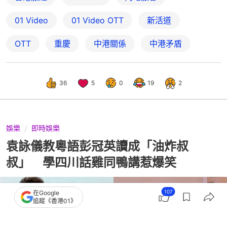
01 Video
01‌ ‌Video‌ ‌OTT
新活道
OTT
重慶
中港關係
中港矛盾
36
5
0
19
2
娛樂
即時娛樂
袁詠儀教粵語彭冠英讀成「油炸叔
叔」 學四川話雞同鴨講惹爆笑
107
在Google
追蹤《香港01》