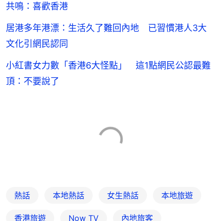
共鳴：喜歡香港
居港多年港漂：生活久了難回內地 已習慣港人3大
文化引網民認同
小紅書女力數「香港6大怪點」 這1點網民公認最難
頂：不要說了
熱話
本地熱話
女生熱話
本地旅遊
香港旅遊
Now TV
內地旅客