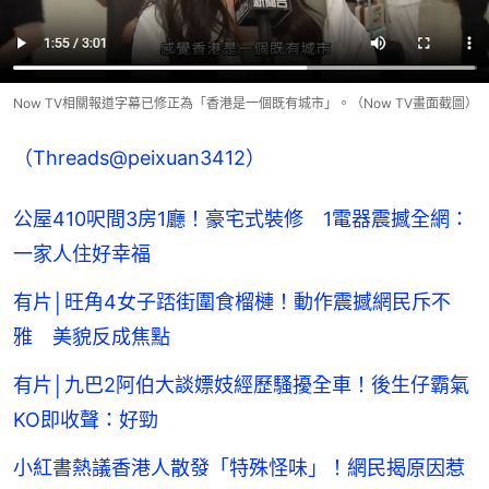
Now TV相關報道字幕已修正為「香港是一個既有城市」。（Now TV畫面截圖）
（Threads@peixuan3412）
公屋410呎間3房1廳！豪宅式裝修 1電器震撼全網：
一家人住好幸福
有片│旺角4女子踎街圍食榴槤！動作震撼網民斥不
雅 美貌反成焦點
有片│九巴2阿伯大談嫖妓經歷騷擾全車！後生仔霸氣
KO即收聲：好勁
小紅書熱議香港人散發「特殊怪味」！網民揭原因惹