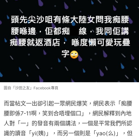
圖自「沙田之友」Facebook專頁
而當帖文一出卻引起一眾網民爆笑，網民表示「痴腰
腰即係7-11啊，笑到合唔埋個口」，網民解釋到內地
人對「一」的發音有兩個講法，一個是平常我們所認
識的讀音「yi(姨)」，而另一個則是「yao(么)」，但