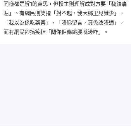
同樣都是解1的意思，但樓主則理解成對方要「黐鎮痛
貼」。有網民則笑指「對不起，我大鄉里見識少」，
「我以為係吃藥藥」，「唔睇留言，真係諗唔通」，
而有網民卻搞笑指「問你佢條纖腰喺邊咋」。