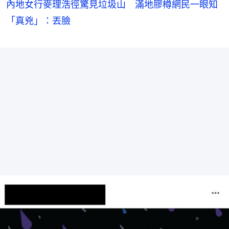
內地女行麥理浩徑驚見垃圾山 滿地膠樽網民一眼知
「真兇」：丟臉