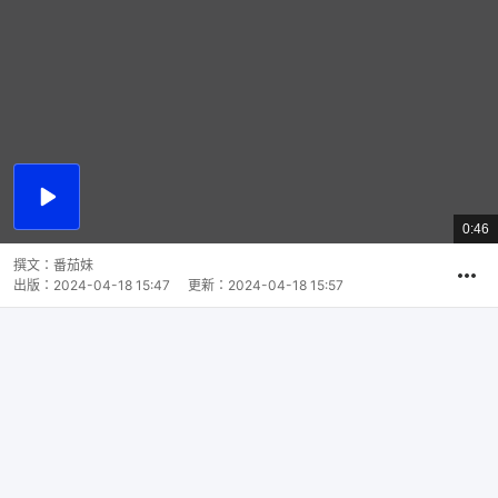
播
放
0:46
總
影
共
片
時
撰文：
番茄妹
間
出版：
2024-04-18 15:47
更新：
2024-04-18 15:57