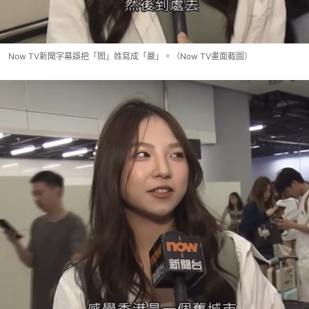
Now TV新聞字幕誤把「閻」姓寫成「嚴」。（Now TV畫面截圖）