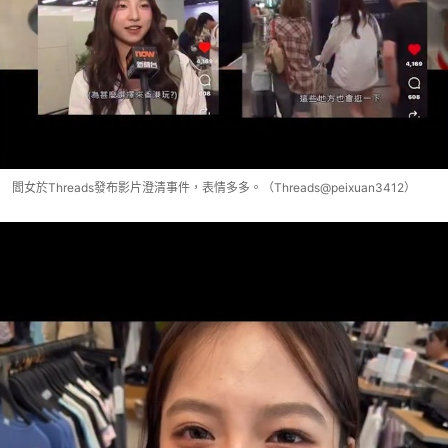
閻女於Threads發布影片澄清事件，表情多多。（Threads@peixuan3412）