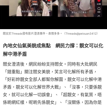
閻女於Threads發布影片澄清事件，表情多多。（Threads@peixuan3412）
內地女仙氣美貌成焦點 網民力撐：靚女可以化
解中港矛盾
閻女澄清後，網民紛紛支持閻女。同時有大批網民
「錯重點」關注閻女美貌，笑言可化解所有矛盾，
「好彩妳靚女全部人都幫你解圍，靚女可以化解中港
矛盾，靚女可以化解世界大戰」、「沒事，只要係靚
女，就可以化解一切誤會」、「超靚女，有氣質，唔
係啲網紅樣，呢啲先係靚女」、「沒關係，因為你是