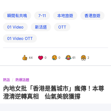
瞬間有共鳴
7-11
本地旅遊
香港旅遊
01 Video
新活道
OTT
01‌ ‌Video‌ ‌OTT
44
0
0
61
2
熱話
熱爆話題
內地女批「香港是舊城市」瘋傳！本尊
澄清逆轉真相 仙氣美貌獲撐