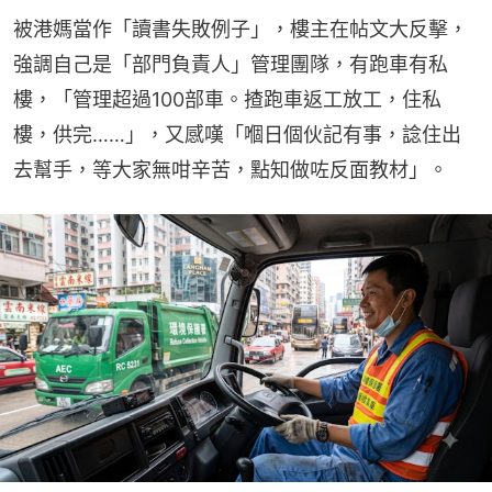
被港媽當作「讀書失敗例子」，樓主在帖文大反擊，
強調自己是「部門負責人」管理團隊，有跑車有私
樓，「管理超過100部車。揸跑車返工放工，住私
樓，供完……」，又感嘆「嗰日個伙記有事，諗住出
去幫手，等大家無咁辛苦，點知做咗反面教材」。