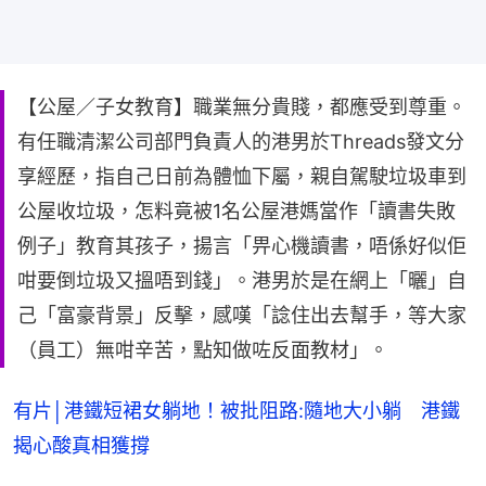
【公屋／子女教育】職業無分貴賤，都應受到尊重。
有任職清潔公司部門負責人的港男於Threads發文分
享經歷，指自己日前為體恤下屬，親自駕駛垃圾車到
公屋收垃圾，怎料竟被1名公屋港媽當作「讀書失敗
例子」教育其孩子，揚言「畀心機讀書，唔係好似佢
咁要倒垃圾又搵唔到錢」。港男於是在網上「曬」自
己「富豪背景」反擊，感嘆「諗住出去幫手，等大家
（員工）無咁辛苦，點知做咗反面教材」。
有片│港鐵短裙女躺地！被批阻路:隨地大小躺 港鐵
揭心酸真相獲撐