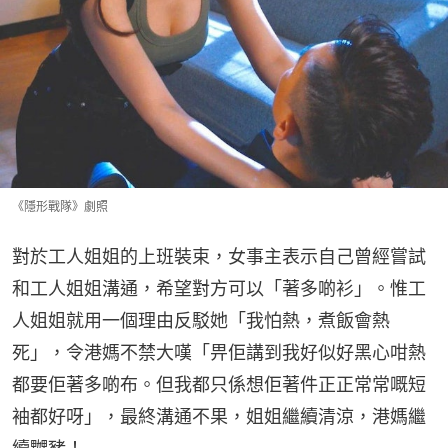
《隱形戰隊》劇照
對於工人姐姐的上班裝束，女事主表示自己曾經嘗試
和工人姐姐溝通，希望對方可以「著多啲衫」。惟工
人姐姐就用一個理由反駁她「我怕熱，煮飯會熱
死」，令港媽不禁大嘆「畀佢講到我好似好黑心咁熱
都要佢著多啲布。但我都只係想佢著件正正常常嘅短
袖都好呀」，最終溝通不果，姐姐繼續清涼，港媽繼