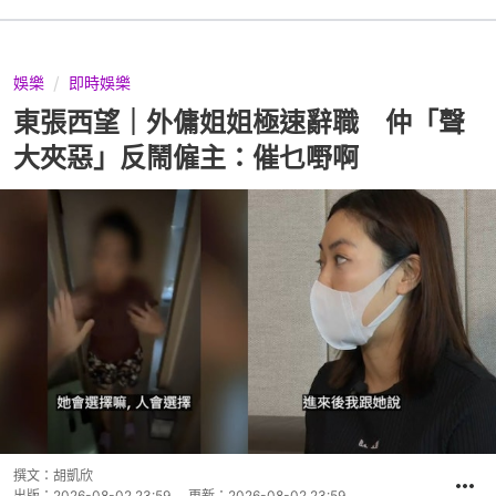
娛樂
即時娛樂
東張西望｜外傭姐姐極速辭職 仲「聲
大夾惡」反鬧僱主：催乜嘢啊
撰文：
胡凱欣
出版：
2026-08-02 23:59
更新：
2026-08-02 23:59