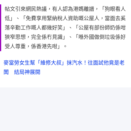
帖文引來網民熱議，有人認為港媽離譜，「狗眼看人
低」、「免費享用緊納稅人資助嘅公屋人，當面去奚
落辛勤工作嘅人都幾好笑」、「公屋有部份師奶係咁
狹窄思想，完全係冇見識」、「喺外國做倒垃圾係好
受人尊重，係香港先咁」。
麥當勞女生幫「維修大叔」抹汽水！往面試他竟是老
闆 結局神展開