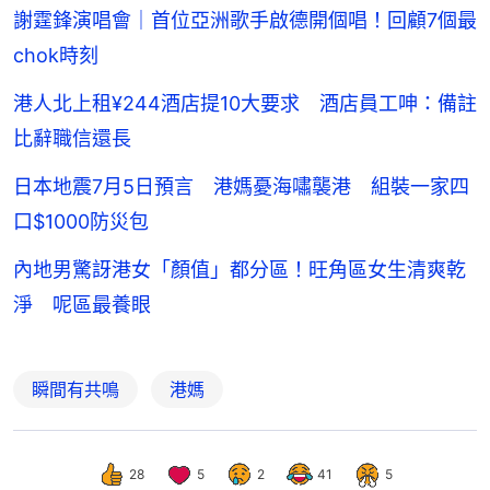
謝霆鋒演唱會｜首位亞洲歌手啟德開個唱！回顧7個最
chok時刻
港人北上租¥244酒店提10大要求 酒店員工呻：備註
比辭職信還長
日本地震7月5日預言 港媽憂海嘯襲港 組裝一家四
口$1000防災包
內地男驚訝港女「顏值」都分區！旺角區女生清爽乾
淨 呢區最養眼
瞬間有共鳴
港媽
28
5
2
41
5