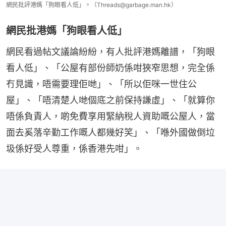
網民批評港媽「狗眼看人低」。（Threads@garbage.man.hk）
網民批港媽「狗眼看人低」
網民看過帖文議論紛紛，有人批評港媽離譜，「狗眼
看人低」、「公屋有部份師奶係咁狹窄思想，完全係
冇見識，唔需要理佢哋」、「所以佢咪一世住公
屋」、「唔清楚人哋個底之前保持謙虛」、「就算你
唔係負責人，啲免費享用緊納稅人資助嘅公屋人，當
面去奚落辛勤工作嘅人都幾好笑」、「喺外國做倒垃
圾係好受人尊重，係香港先咁」。