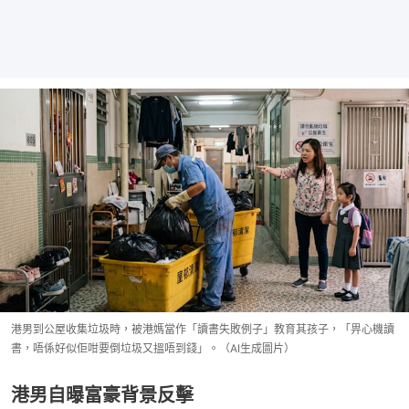
港男到公屋收集垃圾時，被港媽當作「讀書失敗例子」教育其孩子，「畀心機讀
書，唔係好似佢咁要倒垃圾又搵唔到錢」。（AI生成圖片）
港男自曝富豪背景反擊