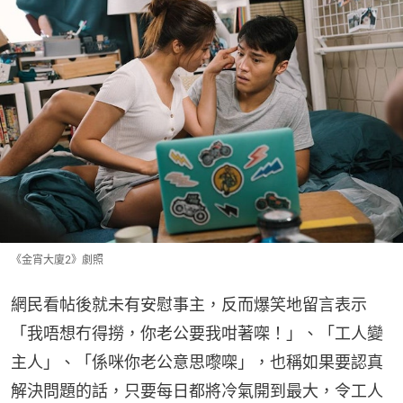
《金宵大廈2》劇照
網民看帖後就未有安慰事主，反而爆笑地留言表示
「我唔想冇得撈，你老公要我咁著㗎！」、「工人變
主人」、「係咪你老公意思嚟㗎」，也稱如果要認真
解決問題的話，只要每日都將冷氣開到最大，令工人