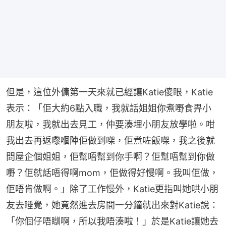
但是，這位外傭第一天來就已經讓Katie傻眼，Katie
表示：「佢大約6點入職，我就話姐姐你煮嘢食畀小
朋友啦，我就出去見工，仲要湊埋小朋友放學啦。咁
我出去再返嚟嗰陣佢做到㗎，佢煮咗飯㗎，我之後就
問屋企個姐姐，佢幫唔幫到你手啊？佢幫唔幫到你做
嘢？佢就話唔得啊mom，佢做得好慢啊。我叫佢做，
佢唔肯做啊。」除了工作慢外，Katie更指叫她哄小朋
友去睡覺，她竟然進去房間一分鐘就出來對Katie說：
「你個仔唔瞓啊，所以我唔湊啦！」於是Katie讓她去