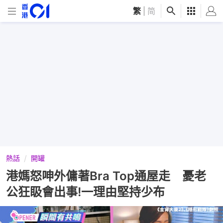
繁
|
简
熱話
開罐
港媽怒呻外傭著Bra Top通屋走 憂老
公狂𥄫會出事!一理由堅持少布