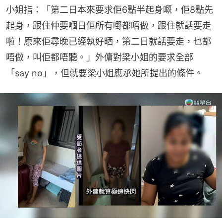
小姐指：「第二日本來要求佢6點半起身嘅，佢8點先
起身，跟住仲要嗰日佢所有嘢都唔做，跟住就話要走
啦！原來佢尋晚已經執好晒，第二日就話要走，乜都
唔做，叫佢都唔聽。」外傭對梁小姐的要求全部
「say no」，但就要梁小姐應承她所提出的條件。