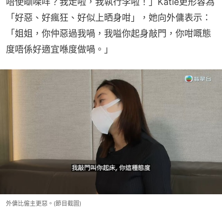
唔使瞓㗎咩？我走啦，我執行李啦！」Katie更形容為
「好惡、好瘋狂、好似上晒身咁」，她向外傭表示：
「姐姐，你仲惡過我喎，我嗌你起身敲門，你咁嘅態
度唔係好適宜喺度做喎。」
外傭比僱主更惡。(節目截圖)