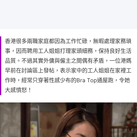
香港很多兩職家庭都因為工作忙碌，無暇處理家務瑣
事，因而聘用工人姐姐打理家頭細務，保持良好生活
品質。不過其實外傭與僱主之間偶有矛盾，一位港媽
早前在討論區上發帖，表示家中的工人姐姐在家裡工
作時，經常只穿著性感少布的Bra Top通屋跑，令她
大感憤怒！