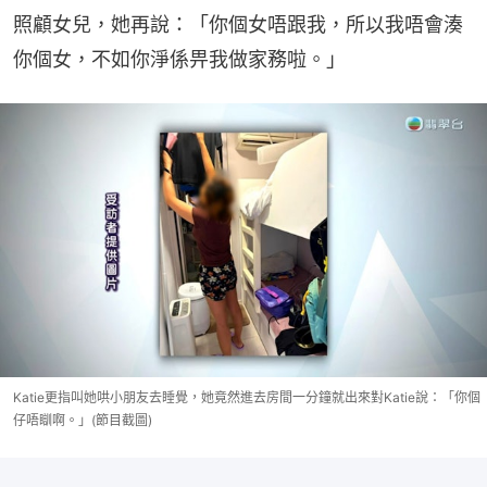
照顧女兒，她再說：「你個女唔跟我，所以我唔會湊
你個女，不如你淨係畀我做家務啦。」
Katie更指叫她哄小朋友去睡覺，她竟然進去房間一分鐘就出來對Katie說：「你個
仔唔瞓啊。」(節目截圖)