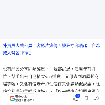
外賣員大戰公屋西客影片瘋傳！被狂寸睇唔起 自曝
驚人背景1句KO
也有網民分享同類經歷，「我都試過，農曆年前好
忙，幫手出去自己揸架van送貨，又係去到啲屋邨商
場等𨋢，又係有個老母拖住個仔又係講類似說話，除
咗笑都唔知畀咩反應好」、「以前唔少空姐同事跟我
81
在Google
呻過，話曾經聽住媽咪乘客當面咁教仔女『畀心機讀
追蹤《香港01》