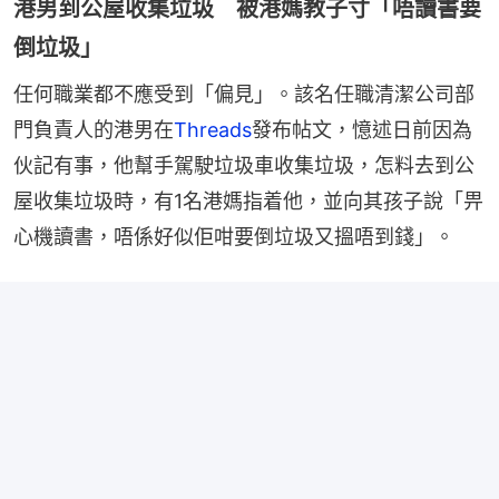
港男到公屋收集垃圾 被港媽教子寸「唔讀書要
倒垃圾」
任何職業都不應受到「偏見」。該名任職清潔公司部
門負責人的港男在
Threads
發布帖文，憶述日前因為
伙記有事，他幫手駕駛垃圾車收集垃圾，怎料去到公
屋收集垃圾時，有1名港媽指着他，並向其孩子說「畀
心機讀書，唔係好似佢咁要倒垃圾又搵唔到錢」。