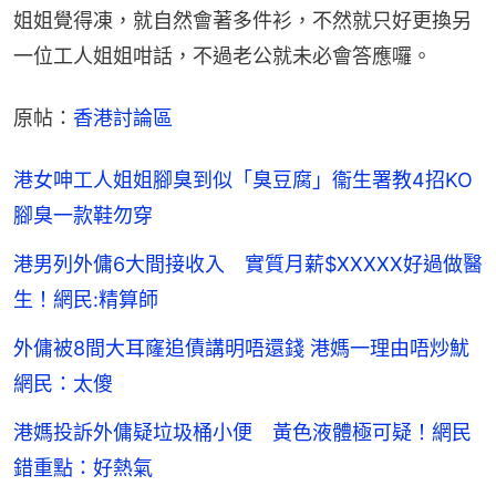
姐姐覺得凍，就自然會著多件衫，不然就只好更換另
一位工人姐姐咁話，不過老公就未必會答應囉。
原帖：
香港討論區
港女呻工人姐姐腳臭到似「臭豆腐」衞生署教4招KO
腳臭一款鞋勿穿
港男列外傭6大間接收入 實質月薪$XXXXX好過做醫
生！網民:精算師
外傭被8間大耳窿追債講明唔還錢 港媽一理由唔炒魷
網民：太傻
港媽投訴外傭疑垃圾桶小便 黃色液體極可疑！網民
錯重點：好熱氣