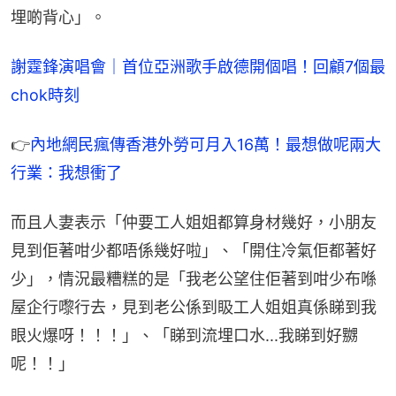
埋啲背心」。
謝霆鋒演唱會｜首位亞洲歌手啟德開個唱！回顧7個最
chok時刻
👉
內地網民瘋傳香港外勞可月入16萬！最想做呢兩大
行業：我想衝了
而且人妻表示「仲要工人姐姐都算身材幾好，小朋友
見到佢著咁少都唔係幾好啦」、「開住冷氣佢都著好
少」，情況最糟糕的是「我老公望住佢著到咁少布喺
屋企行嚟行去，見到老公係到𥄫工人姐姐真係睇到我
眼火爆呀！！！」、「睇到流埋口水...我睇到好嬲
呢！！」