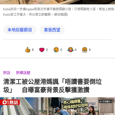
Katie的另一外傭Apple則表示外傭不願意照顧小孩，只想照顧老人家，再加上她指
Katie家工作量大，所以想立即離開。(節目截圖)
本地綜藝節目
東張西望
8
0
0
6
8
熱話
熱爆話題
清潔工被公屋港媽諷「唔讀書要倒垃
圾」 自曝富豪背景反擊獲激讚