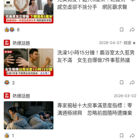
感空虛卻不捨分手 網民籲求醫
8
熱爆話題
2026-04-07
精選 ★
洗澡1小時15分鐘！霸浴室太久惹男
友不滿 女生自爆做7件事惹熱議
3
熱爆話題
2026-03-02
專家揭秘十大房事滿意度指標：零
溝通極掃興 忽略前戲隨時遭嫌棄
1