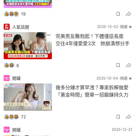
19
人氣話題
2025-12-02
精選 ★
完美男友難勃起！下體僅這長度
交往4年僅愛愛3次 她崩潰想分手
6
開罐
2025-10-04
精選 ★
幾多分鐘才算早洩？專家拆解做愛
「黃金時間」簡單一招鍛鍊持久力
72
開罐
2025-12-27