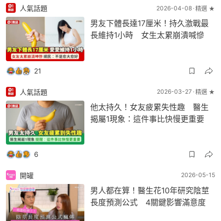
人氣話題
2026-04-08
精選 ★
男友下體長達17厘米！持久激戰最
長維持1小時 女生太累崩潰喊慘
21
人氣話題
2026-03-27
精選 ★
他太持久！女友疲累失性趣 醫生
揭屬1現象：這件事比快慢更重要
6
開罐
2026-05-15
男人都在算！醫生花10年研究陰莖
長度預測公式 4關鍵影響滿意度