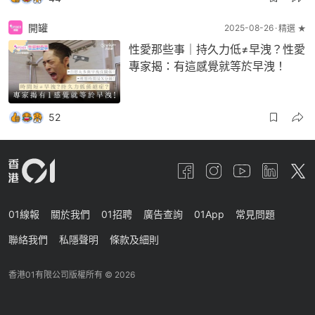
開罐
2025-08-26
精選 ★
性愛那些事｜持久力低≠早洩？性愛
專家揭：有這感覺就等於早洩！
52
01線報
關於我們
01招聘
廣告查詢
01App
常見問題
聯絡我們
私隱聲明
條款及細則
香港01有限公司版權所有 ©
2026