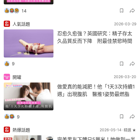
14
人氣話題
2026-03-29
忍愈久愈強？英國研究：精子存太
久品質反而下降 附最佳禁慾時間
9
開罐
2026-03-20
做愛真的能減肥！他「1天3次持續1
週」出現腹肌 醫推1姿勢最燃脂
9
熱爆話題
2026-05-14
精選 ★
完美男友下體只5厘米！她做到一半