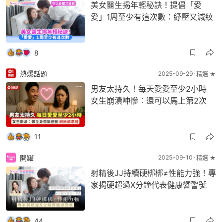
美女醫生揭年輕秘訣！提倡「愛
愛」1周至少有這次數：紓壓又減紋
8
熱爆話題
2025-09-29
精選 ★
男友太持久！每天愛愛至少2小時
女生崩潰呻慘︰還可以馬上第2次
11
開罐
2025-09-10
精選 ★
射精後JJ持續硬梆梆≠性能力強！專
家揭硬超過X分鐘代表健康響警號
44