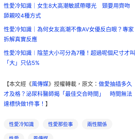
性愛冷知識｜女生8大高潮敏感帶曝光 頸要用齊吻
舔親咬4種方式
性愛冷知識｜為何女友高潮不像AV女優反白眼？專家
拆解真實反應
性愛冷知識︱陰莖大小可分為7種！超過呢個尺寸才叫
「大」只佔5%
【本文經《
風傳媒
》授權轉載，原文：
做愛抽插多久
才及格？泌尿科醫師揭「最佳交合時間」　時間無法
達標快做1件事！
】
性愛冷知識
性愛那些事
兩性關係
性愛
風傳媒