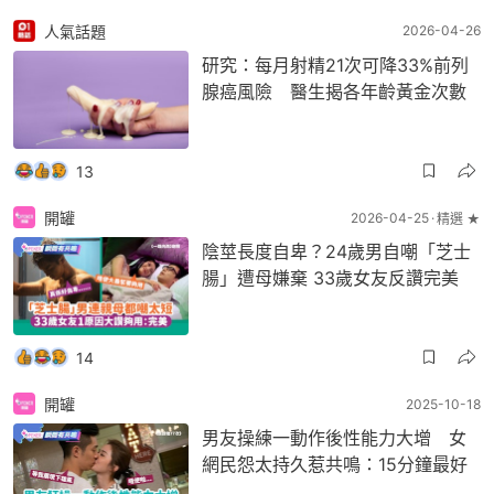
人氣話題
2026-04-26
研究：每月射精21次可降33%前列
腺癌風險 醫生揭各年齡黃金次數
13
開罐
2026-04-25
精選 ★
陰莖長度自卑？24歲男自嘲「芝士
腸」遭母嫌棄 33歲女友反讚完美
14
開罐
2025-10-18
男友操練一動作後性能力大增 女
網民怨太持久惹共鳴：15分鐘最好