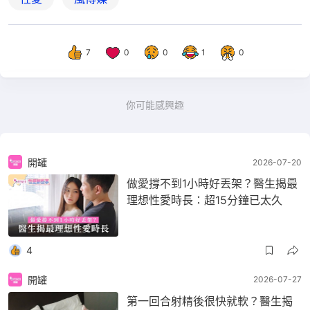
7
0
0
1
0
你可能感興趣
開罐
2026-07-20
做愛撐不到1小時好丟架？醫生揭最
理想性愛時長：超15分鐘已太久
4
開罐
2026-07-27
第一回合射精後很快就軟？醫生揭