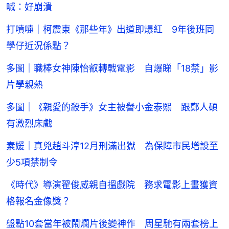
喊：好崩潰
打噴嚏｜柯震東《那些年》出道即爆紅 9年後班同
學仔近況係點？
多圖｜職棒女神陳怡叡轉戰電影 自爆睇「18禁」影
片學親熱
多圖｜《親愛的殺手》女主被譽小金泰熙 跟鄭人碩
有激烈床戲
素媛｜真兇趙斗淳12月刑滿出獄 為保障市民增設至
少5項禁制令
《時代》導演翟俊威親自搵戲院 務求電影上畫獲資
格報名金像獎？
盤點10套當年被鬧爛片後變神作 周星馳有兩套榜上