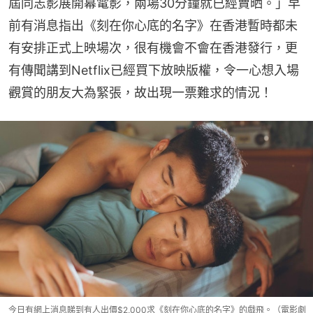
屆同志影展開幕電影，兩場30分鐘就已經賣晒。」早
前有消息指出《刻在你心底的名字》在香港暫時都未
有安排正式上映場次，很有機會不會在香港發行，更
有傳聞講到Netflix已經買下放映版權，令一心想入場
觀賞的朋友大為緊張，故出現一票難求的情況！
今日有網上消息睇到有人出價$2,000求《刻在你心底的名字》的戲飛。（電影劇