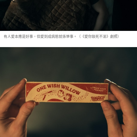
有人愛本應是好事，但愛到成病態就係慘事。（《愛你致死不渝》劇照）