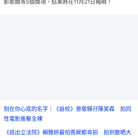
影歌曲等5個獎項，結果將在11月21日揭曉！
刻在你心底的名字｜《返校》曾敬驊孖陳昊森 拍同
性電影進擊全裸
《逃出立法院》賴雅妍最怕喪屍都肯拍 拍到散晒大