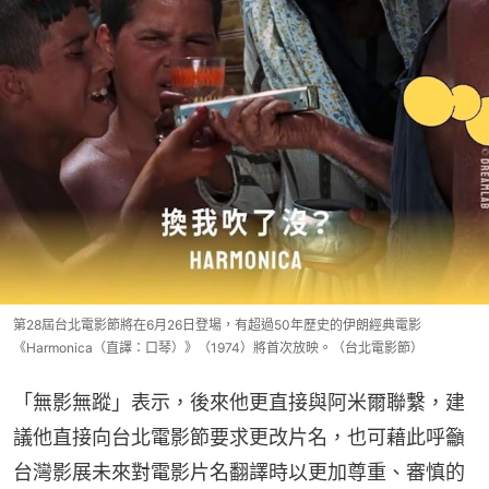
第28屆台北電影節將在6月26日登場，有超過50年歷史的伊朗經典電影
《Harmonica（直譯：口琴）》（1974）將首次放映。（台北電影節）
「無影無蹤」表示，後來他更直接與阿米爾聯繫，建
議他直接向台北電影節要求更改片名，也可藉此呼籲
台灣影展未來對電影片名翻譯時以更加尊重、審慎的