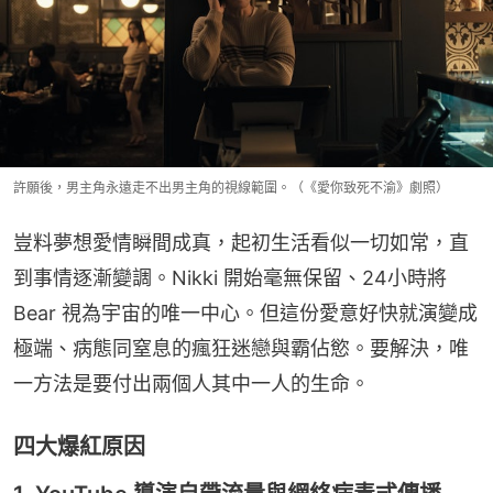
許願後，男主角永遠走不出男主角的視線範圍。（《愛你致死不渝》劇照）
豈料夢想愛情瞬間成真，起初生活看似一切如常，直
到事情逐漸變調。Nikki 開始毫無保留、24小時將 
Bear 視為宇宙的唯一中心。但這份愛意好快就演變成
極端、病態同窒息的瘋狂迷戀與霸佔慾。要解決，唯
一方法是要付出兩個人其中一人的生命。
四大爆紅原因