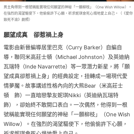
男主角得到一根號稱能實現任何願望的神秘「一願柳枝」（One Wish Willow）。
在強烈的渴望驅使下，他偷偷許下心願，祈求妮琪會死心塌地愛上自己。（《愛你
致死不渝》劇照）
願望成真 卻惹禍上身
電影由新晉編導居里巴克（Curry Barker）自編自
導，聯同米高莊士頓（Michael Johnston）及英迪納
瓦瑞特（Inde Navarrette）等一眾潛力新星，將「願
望成真卻惹禍上身」的經典設定，扭轉成一場現代愛
情夢魘。故事講述性格內向的大熊Bear（米高莊士
頓　飾）一直暗戀摯友妮琪Nikki（英迪納瓦瑞特　
飾），卻始終不敢開口表白。一次偶然，他得到一根
號稱能實現任何願望的神秘「一願柳枝」（One Wish 
Willow）。在強烈的渴望驅使下，他偷偷許下心願，
祈求妮琪會死心塌地愛上自己。