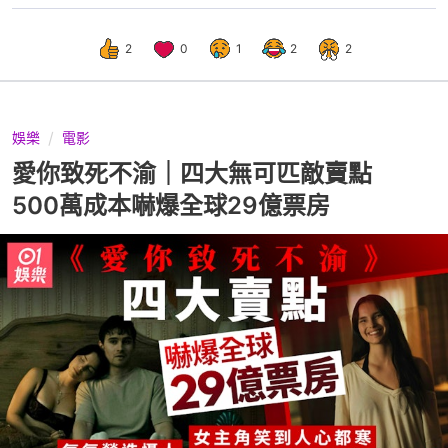
2
0
1
2
2
娛樂
電影
愛你致死不渝｜四大無可匹敵賣點
500萬成本嚇爆全球29億票房