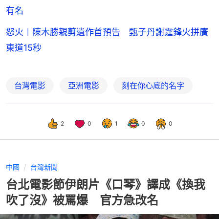
有名
怒火︱陳木勝親剪遺作首預告 甄子丹謝霆鋒火拼廣
東道15秒
台灣電影
亞洲電影
刻在你心底的名字
2
0
1
0
0
中國
台灣新聞
台北電影節伊朗片《口琴》譯成《換我
吹了沒》被罵爆 官方急改名