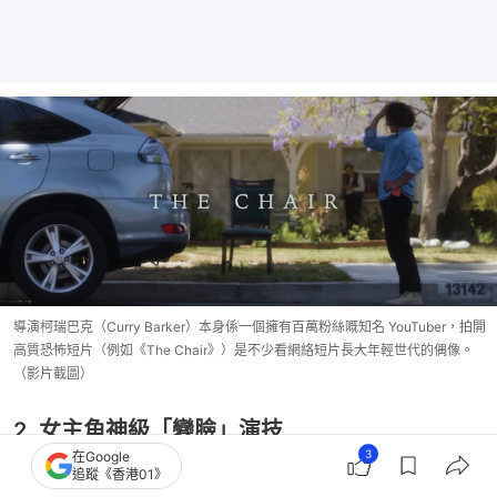
導演柯瑞巴克（Curry Barker）本身係一個擁有百萬粉絲嘅知名 YouTuber，拍開
高質恐怖短片（例如《The Chair》）是不少看網絡短片長大年輕世代的偶像。
（影片截圖）
2. 女主角神級「變臉」演技
3
在Google
飾演女主角 Nikki 的英迪納瓦瑞特（Inde 
追蹤《香港01》