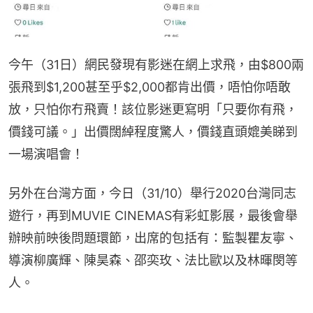
今午（31日）網民發現有影迷在網上求飛，由$800兩
張飛到$1,200甚至乎$2,000都肯出價，唔怕你唔敢
放，只怕你冇飛賣！該位影迷更寫明「只要你有飛，
價錢可議。」出價闊綽程度驚人，價錢直頭媲美睇到
一場演唱會！
另外在台灣方面，今日（31/10）舉行2020台灣同志
遊行，再到MUVIE CINEMAS有彩虹影展，最後會舉
辦映前映後問題環節，出席的包括有：監製瞿友寧、
導演柳廣輝、陳昊森、邵奕玫、法比歐以及林暉閔等
人。