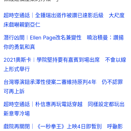
超時空通話｜全鍾瑞出道作被讚已達影后級 大尺度
床戲嚇親劉亞仁
潛行凶間︱Ellen Page改名兼變性 曉治積曼：讚揚
你的勇氣和真
2021奧斯卡︱學院堅持要有嘉賓到場出席 不會以線
上形式舉行
台灣導演鈕承澤性侵案二審維持原判4年 仍不認罪
可再上訴
超時空通話｜朴信惠再玩電話穿越 同樣設定都玩出
新意零冷場
戲院再關閉｜《一秒拳王》上映4日即暫別 呼籲影