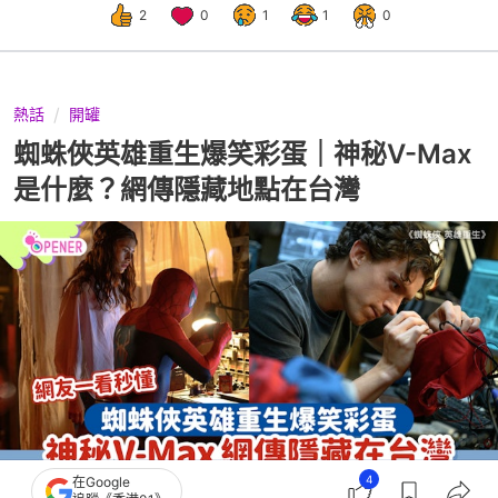
2
0
1
1
0
熱話
開罐
蜘蛛俠英雄重生爆笑彩蛋｜神秘V-Max
是什麼？網傳隱藏地點在台灣
4
在Google