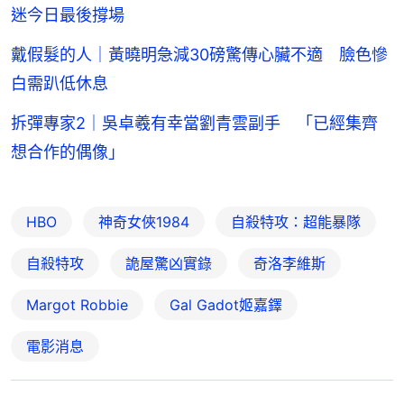
迷今日最後撐場
戴假髮的人｜黃曉明急減30磅驚傳心臟不適 臉色慘
白需趴低休息
拆彈專家2｜吳卓羲有幸當劉青雲副手 「已經集齊
想合作的偶像」
HBO
神奇女俠1984
自殺特攻：超能暴隊
自殺特攻
詭屋驚凶實錄
奇洛李維斯
Margot Robbie
Gal Gadot姬嘉鐸
電影消息