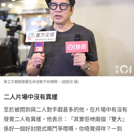
單立文親解滕麗名林淑敏不和傳聞。(胡凱欣 攝)
二人片場中沒有異樣
至於被問到與二人對手戲甚多的他，在片場中有沒有
發覺二人有異樣，他表示：「其實佢哋兩個『雙大』
係好一個好封閉式嘅鬥爭嚟嘅，你唔覺得咩？一到