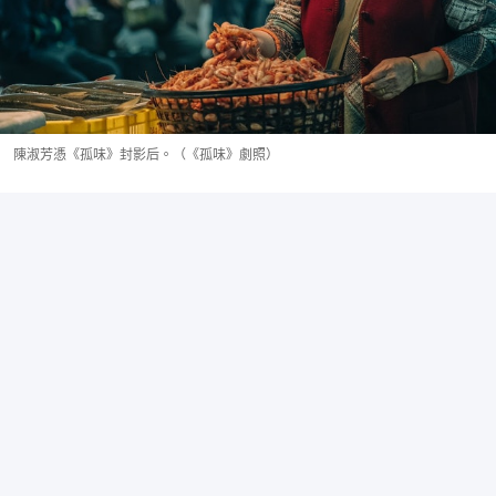
陳淑芳憑《孤味》封影后。（《孤味》劇照）