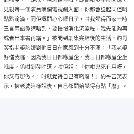
見親每一個演員喺個電視劇入面，你都會諗起同佢嘅
點點滴滴，同佢嘅開心心嘅日子，咁我覺得而家一時
三言兩語係講唔到，要慢慢消化沉澱咗，我先能夠再
或者出本書再講。」被問到劇集完結後的生活，豹哥
笑指老婆豹嫂對他日日在家感到十分不滿：「我老婆
好憎我囉，因為我日日都喺屋企，我日日都喺屋企坐
喺度，係咁到發吽逗。咁佢話：『你咁鬼死冇用呀，
你又冇嘢做。』咁就覺得自己有啲廢！」豹哥苦笑表
示，被老婆這樣說後，自己都開始覺得有點「廢」。