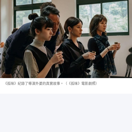
《孤味》紀錄了導演外婆的真實故事。（《孤味》電影劇照）