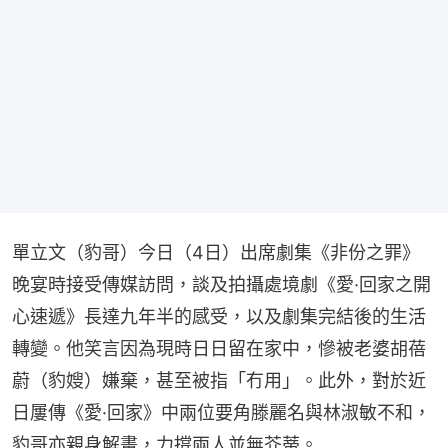
單立文（豹哥）今日（4日）出席劇集《非份之罪》
晚宴時接受傳媒訪問，談及拍攝處境劇《愛·回家之開
心速遞》長達九年半的感受，以及劇集完結後的生活
轉變。他笑言因為現時日日留在家中，慘被老婆胡蓓
蔚（豹嫂）嫌棄，甚至被指「冇用」。此外，對於近
日屢傳《愛·回家》中兩位要角滕麗名與林淑敏不和，
豹哥亦親身解畫，力撐兩人並無芥蒂。