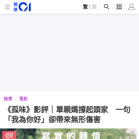
繁
|
简
娛樂
電影
《孤味》影評｜單親媽撐起頭家 一句
「我為你好」卻帶來無形傷害