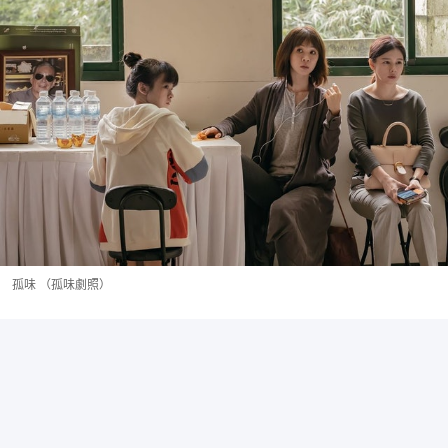
孤味 （孤味劇照）