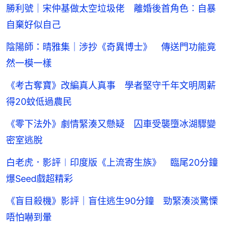
勝利號｜宋仲基做太空垃圾佬 離婚後首角色︰自暴
自棄好似自己
陰陽師：晴雅集｜涉抄《奇異博士》 傳送門功能竟
然一模一樣
《考古奪寶》改編真人真事 學者堅守千年文明周薪
得20蚊低過農民
《零下法外》劇情緊湊又懸疑 囚車受襲墮冰湖驟變
密室逃脫
白老虎．影評︱印度版《上流寄生族》 臨尾20分鐘
爆Seed戲超精彩
《盲目殺機》影評｜盲住逃生90分鐘 勁緊湊淡驚慄
唔怕嚇到暈