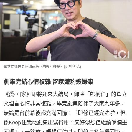
單立文慘被老婆胡蓓蔚（豹嫂）嫌棄。(胡凱欣 攝)
劇集完結心情複雜 留家遭豹嫂嫌棄
《愛·回家》即將迎來大結局，飾演「熊樹仁」的單立
文坦言心情非常複雜，畢竟劇集陪伴了大家九年多，
無論是台前幕後都充滿回憶：「即係已經完咗啦，但
係Keep住我哋劇集出緊街咁，又好似想佢繼續喺個畫
面嗰度，一路放，唔想佢停咁。即係咁多年嘅回憶，