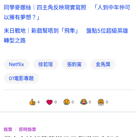
同學麥娜絲｜四主角反映現實寫照 「人到中年仲可
以擁有夢想？」
末日戰地｜新戲幫唔到「飛隼」 盤點5位超級英雄
轉型之路
Netflix
徐若瑄
張鈞甯
金馬獎
01電影專題
4
0
0
0
0
娛樂
即時娛樂