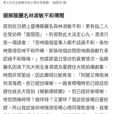
單立文坦言劇集完結心情非常複雜。(胡凱欣 攝)
親解滕麗名林淑敏不和傳聞
提到近日網上盛傳滕麗名與林淑敏不和，更有指二人
在受訪時「面阻阻」。豹哥對此大派定心丸，澄清只
是一場誤會：「佢哋兩個當事人都冇話過不和，係你
哋覺得佢哋不和咋嘛，即係咁個訪問佢哋兩個都冇承
認過不和㗎喎。」他還原當日受訪的真實情況，指滕
麗名因為下完大雨全身濕透及要趕往大陸拍攝劇集，
時間非常緊迫，因此顯得比較焦急：「阿滕又俾雨淋
到濕鬼晒，佢已經炆㗎喇，一路食嘢嗰時佢已經話佢
趕住返去大陸拍《模範律師團》。佢已經好急㗎喇，
咁佢問幾時呀？做咩呀？又要咩？我諗佢係嗰日要好
趕，所以我諗係你哋揣測佢嘅心情同埋態度啫，我覺