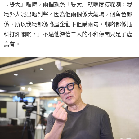
『雙大』嗰時，兩個就係『雙大』就喺度撐㗎喇，我
哋外人呢出唔到聲。因為佢兩個係大氣場，個角色都
係，所以我哋都係喺屋企勸下佢講兩句，嗰啲都係插
科打諢嗰啲。」不過他深信二人的不和傳聞只是子虛
烏有。