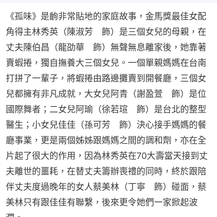
《孤味》是齣非常貼地的家庭故事，金馬獎最佳女配
角得主林秀英（陳淑芳　飾）是三個女兒的母親，在
丈夫陳伯昌（龍劭華　飾）無聲無息離家後，她靠著
賣蝦捲，獨自撫養大三個女兒。一個單親媽媽在台南
打拼了一輩子，將蝦捲由路邊攤賣到開餐廳，三個女
兒都擁有非凡成就，大女兒阿青（謝盈萱　飾）是位
國際舞者；二女兒阿瑜（徐若瑄　飾）是台北的整型
醫生；小女兒佳佳（孫可芳　飾）決心接手媽媽的餐
廳事業，更是兩個姊姊跟媽媽之間的調和劑，亦在全
片起了很大的作用，因為林秀英在70大壽當天接到丈
夫離世的噩耗，在替丈夫籌辦喪禮的同時，終於跟陪
伴丈夫度過晚年的女人蔡美林（丁寧　飾）碰面，蔡
美林只有跟佳佳有聯繫，後來更令她們一家掀起波