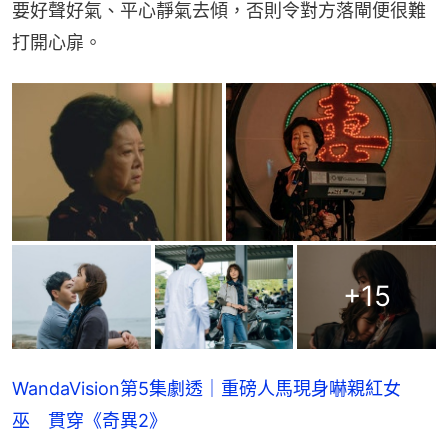
要好聲好氣、平心靜氣去傾，否則令對方落閘便很難
打開心扉。
+
15
WandaVision第5集劇透｜重磅人馬現身嚇親紅女
巫 貫穿《奇異2》