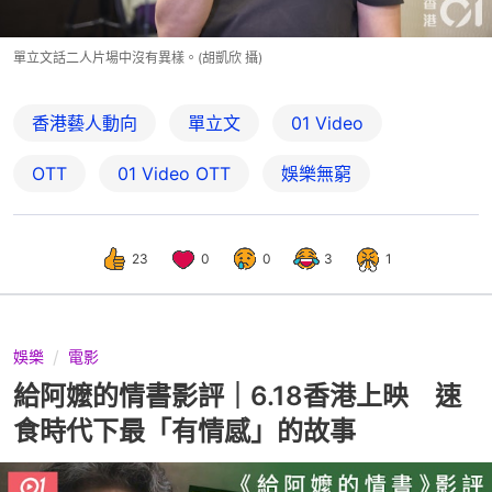
單立文話二人片場中沒有異樣。(胡凱欣 攝)
香港藝人動向
單立文
01 Video
OTT
01‌ ‌Video‌ ‌OTT
娛樂無窮
23
0
0
3
1
娛樂
電影
給阿嬤的情書影評｜6.18香港上映 速
食時代下最「有情感」的故事