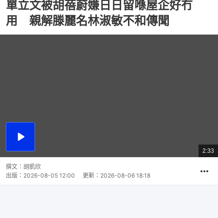
單立文被胡蓓蔚嫌日日留喺屋企好冇
用 親解滕麗名林淑敏不和傳聞
播
放
2:33
總
影
共
片
時
撰文：
胡凱欣
間
出版：
2026-08-05 12:00
更新：
2026-08-06 18:18