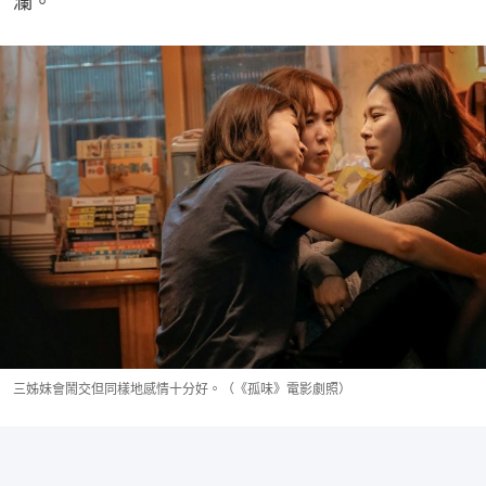
瀾。
三姊妹會鬧交但同樣地感情十分好。（《孤味》電影劇照）