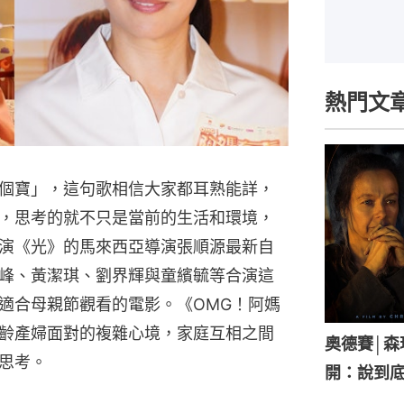
熱門文
個寶」，這句歌相信大家都耳熟能詳，
，思考的就不只是當前的生活和環境，
演《光》的馬來西亞導演張順源最新自
峰、黃潔琪、劉界輝與童繽毓等合演這
適合母親節觀看的電影。《OMG！阿媽
齡產婦面對的複雜心境，家庭互相之間
奧德賽│
思考。
開：說到底