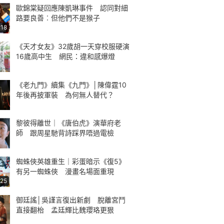
歐錦棠疑回應陳凱琳事件 認同對細
路要良善︰但他們不是猴子
:18
《天才女友》32歲胡一天穿校服硬演
16歲高中生 網民：違和感爆燈
《老九門》續集《九門》│陳偉霆10
年後再披軍裝 為何無人替代？
黎彼得離世｜《唐伯虎》演華府老
師 跟周星馳背詩踩界唔過電檢
蜘蛛俠英雄重生｜彩蛋暗示《復5》
有另一蜘蛛俠 漫畫名場面重現
:25
御廷謠│吳謹言復出新劇 脫離宮鬥
直接翻枱 孟廷輝比魏瓔珞更狠