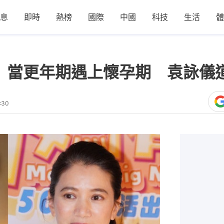
息
即時
熱榜
國際
中國
科技
生活
體
｜當更年期遇上懷孕期 袁詠儀
:30