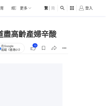
育
經濟
更多
01深圳
繁
觀點
|
简
健康
好食玩飛
登入
女
道盡高齡產婦辛酸
10
在Google
追蹤《香港01》