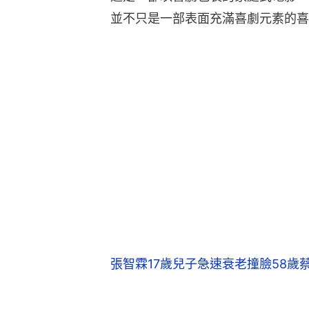
並不只是一部表面充滿喜劇元素的喜
張智霖17歲兒子急速衰老撞臉58歲