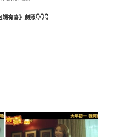
有喜》劇照👇👇👇