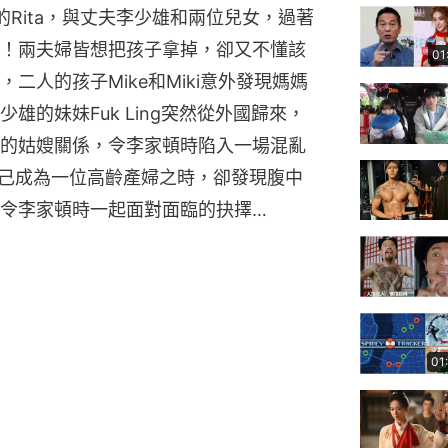
的Rita，與丈夫李少雄和兩位兒女，過著
！兩夫婦皆想把孩子拿掉，卻又不懂該
01
二人的孩子Mike和Miki意外發現媽媽
雄的妹妹Fuk Ling突然從外國歸來，
的姑嫂關係，令李家頓時陷入一場混亂
自己成為一位高齡產婦之時，卻發現腹中
令李家頓時一起面對面臨的抉擇…
01