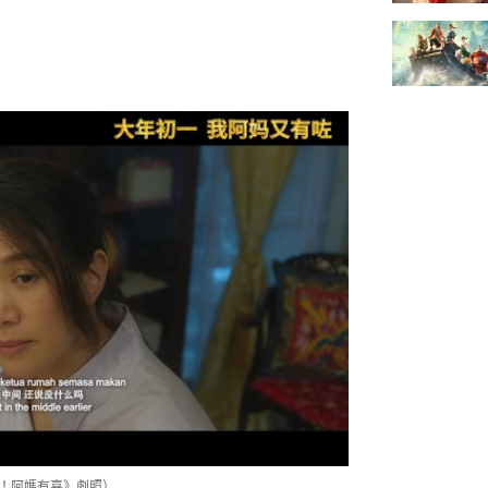
G！阿媽有喜》劇照）