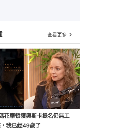
章
查看更多
森瑪花摩頓獲奧斯卡提名仍無工
，我已經49歲了