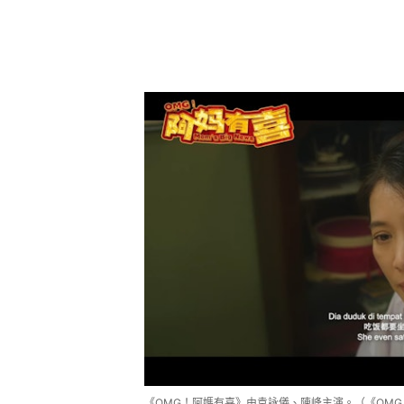
《OMG！阿媽有喜》由袁詠儀、陳峰主演。（《OM