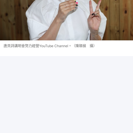
唐貝詩講明會努力經營YouTube Channel。（陳順禎 攝）