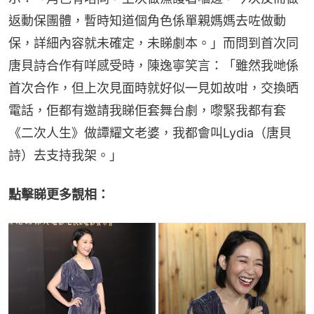
返動保團體，暫時知道個角色係單親媽媽去咗做動
保，詳細內容就未確定，未睇劇本。」而問到首次同
唐貝詩合作有咩感受時，陳逸寧笑言：「雖然我哋係
首次合作，但上次見面時就好似一見如故咁，交換晒
電話，佢都有邀請我睇佢套舞台劇，嚟緊我都有套
《二次人生》做譚耀文老婆，我都會叫Lydia（唐貝
詩）去支持我架。」
點擊睇更多靚相：