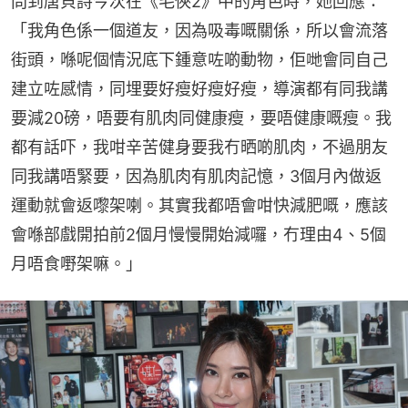
問到唐貝詩今次在《毛俠2》中的角色時，她回應：
「我角色係一個道友，因為吸毒嘅關係，所以會流落
街頭，喺呢個情況底下鍾意咗啲動物，佢哋會同自己
建立咗感情，同埋要好瘦好瘦好瘦，導演都有同我講
要減20磅，唔要有肌肉同健康瘦，要唔健康嘅瘦。我
都有話吓，我咁辛苦健身要我冇晒啲肌肉，不過朋友
同我講唔緊要，因為肌肉有肌肉記憶，3個月內做返
運動就會返嚟架喇。其實我都唔會咁快減肥嘅，應該
會喺部戲開拍前2個月慢慢開始減囉，冇理由4、5個
月唔食嘢架嘛。」