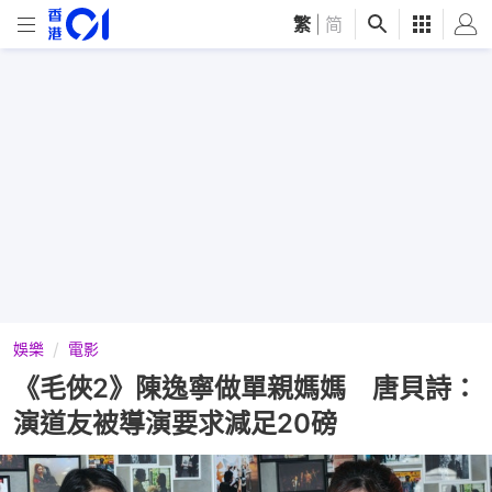
繁
|
简
娛樂
電影
《毛俠2》陳逸寧做單親媽媽 唐貝詩：
演道友被導演要求減足20磅