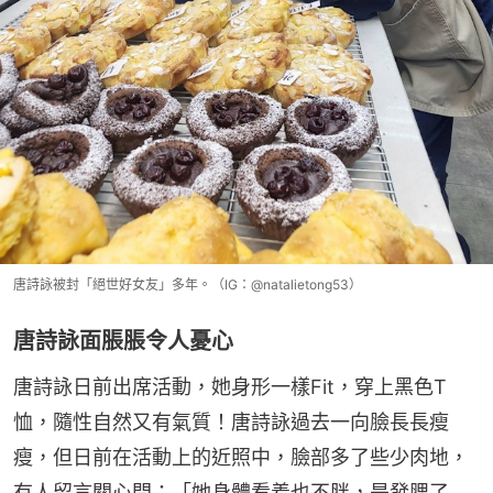
唐詩詠被封「絕世好女友」多年。（IG：@natalietong53）
唐詩詠面脹脹令人憂心
唐詩詠日前出席活動，她身形一樣Fit，穿上黑色T
恤，隨性自然又有氣質！唐詩詠過去一向臉長長瘦
瘦，但日前在活動上的近照中，臉部多了些少肉地，
有人留言關心問：「她身體看着也不胖，是發腮了