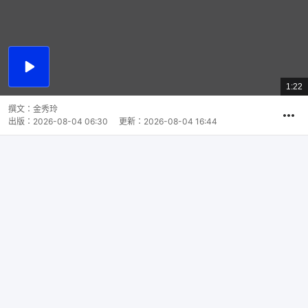
播
放
1:22
總
影
共
片
時
撰文：
金秀玲
間
出版：
2026-08-04 06:30
更新：
2026-08-04 16:44