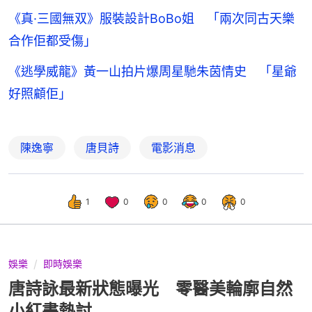
《真·三國無双》服裝設計BoBo姐 「兩次同古天樂
合作佢都受傷」
《逃學威龍》黃一山拍片爆周星馳朱茵情史 「星爺
好照顧佢」
陳逸寧
唐貝詩
電影消息
1
0
0
0
0
娛樂
即時娛樂
唐詩詠最新狀態曝光 零醫美輪廓自然
小紅書熱討