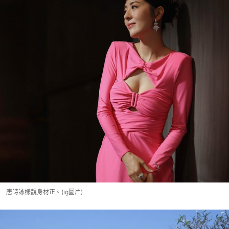
唐詩詠樣靚身材正。(ig圖片)