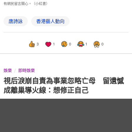
有網民留言關心。（小紅書）
唐詩詠
香港藝人動向
3
1
0
1
0
娛樂
即時娛樂
視后淚崩自責為事業忽略亡母 留遺憾
成離巢導火線：想修正自己