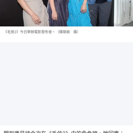
《毛俠2》今日舉辦電影發布會。（陳順禎 攝）