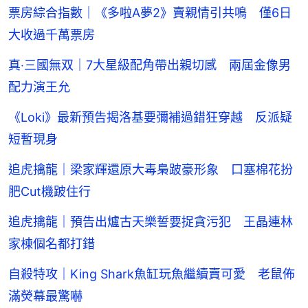
票房綜合指數｜《多啦A夢2》賣親情引共鳴 僅6日
大收過千萬票房
真‧三國無双｜7大星級配角帶出親切感 兩屆金像男
配力演王允
《Loki》最新預告揭洛基要彌補過錯狂穿越 反派疑
短暫現身
追虎擒龍｜梁家輝還原大毒梟跛豪形象 口塞棉花扮
肥Cut機跛住行
追虎擒龍｜預告出爐古天樂誓要捉貪污犯 王晶連林
家棟個名都打錯
自殺特攻｜King Shark魚缸玩魚繼續賣可愛 老鼠佈
滿熒幕最驚嚇