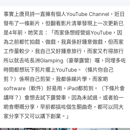
事實上唐貝詩一直擁有個人YouTube Channel，近日
發布了一條新片，但翻看影片清單發現上一次更新已
是4年前，她笑言：「而家係想經營返YouTube，因
為之前都忙拍戲、做戲，我真係好鍾意做戲，但而家
工作量較少，我自己又好鍾意旅行，而家又冇得旅行
所以就去咗長洲Glamping（豪華露營）囉，同埋多咗
時間都想玩下剪片擺上YouTube。（條片你自己
剪？）係啊自己剪架，我都係睇片學，而家啲
software（軟件）好易用，iPad都剪到。（下條片會
講咩？）會想去試下露營車，因為未試過，或者拍一
啲食嘢嘅分享，早前都搞咗個生酮曲奇，都可以同大
家分享下又可以講下創業。」