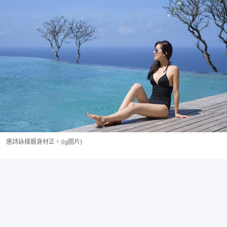
唐詩詠樣靚身材正。(ig圖片)