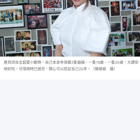
唐貝詩自言超愛小動物，自己本身有領養2隻貓貓，一隻19歲、一隻20歲，大讚佢
哋好叻，可惜現時已過世，開心可以陪足自己20年。（陳順禎 攝）