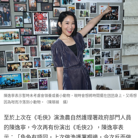
陳逸寧表示暫時未考慮會領養或養小動物，現時會想將時間擺在囝囝身上，又唔想
因為咁而冷落到小動物。（陳順禎 攝）
至於上次在《毛俠》演漁農自然護理署政府部門人員
的陳逸寧，今次再有份演出《毛俠2》，陳逸寧表
示：「角色有唔同，上次做漁護署嗰邊，今次反而做