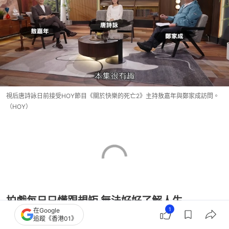
視后唐詩詠日前接受HOY節目《關於快樂的死亡2》主持敖嘉年與鄭家成訪問。
（HOY）
拍戲每日只懂跟規矩 無法好好了解人生
1
在Google
追蹤《香港01》
詩詠先從情緒話題切入，直認以前演戲對她而言如像