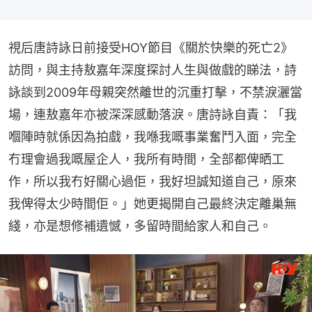
視后唐詩詠日前接受HOY節目《關於快樂的死亡2》
訪問，與主持敖嘉年深度探討人生與做戲的睇法，詩
詠談到2009年母親突然離世的沉重打擊，不禁淚灑當
場，連敖嘉年亦被深深感動落淚。唐詩詠自責：「我
嗰陣時就係因為拍戲，我喺我嘅事業奮鬥入面，完全
冇理會過我嘅屋企人，我所有時間，全部都俾晒工
作，所以我冇好關心過佢，我好坦誠知道自己，原來
我俾得太少時間佢。」她更揭開自己最終決定離巢無
綫，亦是想修補遺憾，多留時間給家人和自己。