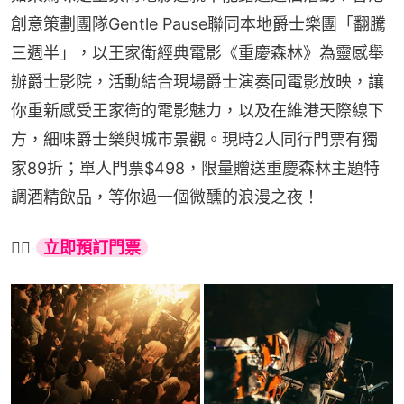
創意策劃團隊Gentle Pause聯同本地爵士樂團「翻騰
三週半」，以王家衛經典電影《重慶森林》為靈感舉
辦爵士影院，活動結合現場爵士演奏同電影放映，讓
你重新感受王家衛的電影魅力，以及在維港天際線下
方，細味爵士樂與城市景觀。現時2人同行門票有獨
家89折；單人門票$498，限量贈送重慶森林主題特
調酒精飲品，等你過一個微醺的浪漫之夜！
👉🏻 
立即預訂門票