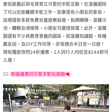
薈低碳農莊與毛茸茸又可愛的羊駝互動！在菠蘿園除
了可以近距離餵羊駝之外，如果是有小朋友的家長，
這裡還有多款免費兒童遊樂設施，如網繩陣、菠蘿沙
池、韆鞦及滑梯等，小朋友可盡情放電！此外，菠蘿
園還有不少具教育意義的園區，如菠蘿知識館、有機
農友田，及DIY工作坊等，非常適合半日至一日遊！
現有獨家快閃24折優惠，2人同行人均低至$244即可
入場！
👉🏻
即搶優惠同可愛羊駝玩遊戲🦙