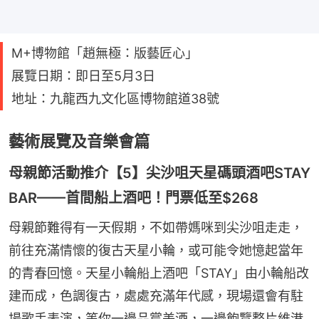
M+博物館「趙無極：版藝匠心」
展覽日期：即日至5月3日
地址：九龍西九文化區博物館道38號
藝術展覽及音樂會篇
母親節活動推介【5】尖沙咀天星碼頭酒吧STAY
BAR——首間船上酒吧！門票低至$268
母親節難得有一天假期，不如帶媽咪到尖沙咀走走，
前往充滿情懷的復古天星小輪，或可能令她憶起當年
的青春回憶。天星小輪船上酒吧「STAY」由小輪船改
建而成，色調復古，處處充滿年代感，現場還會有駐
場歌手表演，等你一邊品嘗美酒，一邊飽覽整片維港