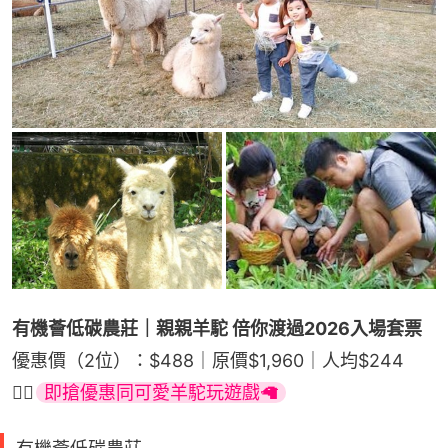
有機薈低碳農莊｜親親羊駝 倍你渡過2026入場套票
優惠價（2位）：$488｜原價$1,960｜人均$244
👉🏻
即搶優惠同可愛羊駝玩遊戲🦙