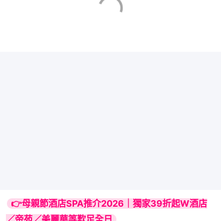
👉母親節酒店SPA推介2026｜獨家39折起W酒店
／帝苑／美麗華等歎足全日