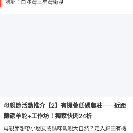
地址：白沙灣三星灣街渡
母親節活動推介【2】有機薈低碳農莊——近距
離餵羊駝+工作坊！獨家快閃24折
母親節想帶小朋友或媽咪親親大自然？走入錦田有機