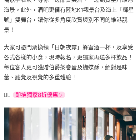
海景。此外，酒吧更備有陸地K1觀景台及海上「輝星
號」雙舞台，讓你從多角度欣賞與別不同的維港靚
景！
大家可憑門票換領「日朝夜霧」蜂蜜酒一杯，及享受
各式各樣的小食，現時報名，更獨家再送多杯飲品！
每位客人更可獲贈伯爵茶卷蛋及蝴蝶酥，絕對是味
蕾、聽覺及視覺的多重體驗！
👉🏻 
即搶獨家8折優惠✨