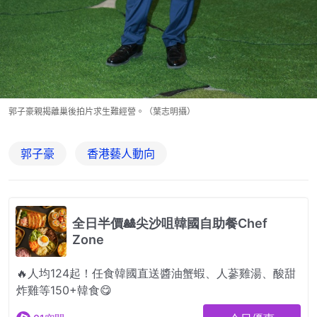
郭子豪親揭離巢後拍片求生難經營。（葉志明攝）
郭子豪
香港藝人動向