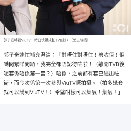
郭子豪轉戰ViuTV一時口快講成拍TVB劇。（葉志明攝）
郭子豪連忙補充澄清：「對唔住對唔住！剪咗佢！佢
哋問緊咩問題，我完全都唔記得咗啦！（離開TVB後
呢套係唔係第一套？）唔係，之前都有套已經出咗
街，而今次係第一次參與ViuTV嘅拍攝。（拍多幾套
就可以講到ViuTV！）希望咁樣可以集氣！集氣！」