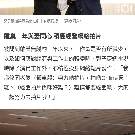
郭子豪遇與練美娟在劇中有感情線。（葉志明攝）
離巢一年與妻同心 積極經營網絡拍片
被問到離巢無綫約一年以來，工作量是否有所減少，
以及如何應對經濟與工作上的轉變時，郭子豪透露現
時除了演員工作外，亦積極投身網絡短片製作：「我
都係同老婆（鄧卓殷）努力啲拍片，拍啲Online嘅片
囉。（經營拍片係咪好難？）難搞都要經營嘅，大家
一起努力去拍片啦！」