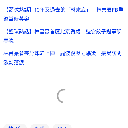
【籃球熱話】10年又過去的「林來瘋」 林書豪FB重
溫當時英姿
【籃球熱話】林書豪首度北京賀歲 邊食餃子邊等睇
春晚
林書豪著零分球鞋上陣 贏波後壓力爆煲 接受訪問
激動落淚