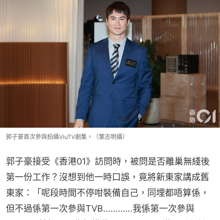
郭子豪首次參與拍攝ViuTV劇集。（葉志明攝）
郭子豪接受《香港01》訪問時，被問是否離巢無綫後
第一份工作？沒想到他一時口誤，竟將新東家講成舊
東家：「呢段時間不停咁裝備自己，同埋都唔算係，
但不過係第一次參與TVB…………我係第一次參與