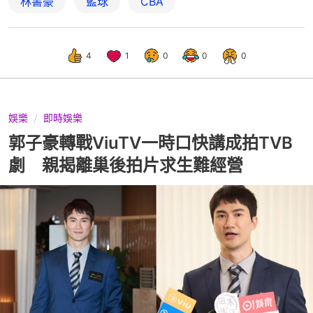
林書豪
籃球
CBA
4
1
0
0
0
娛樂
即時娛樂
郭子豪轉戰ViuTV一時口快講成拍TVB
劇 親揭離巢後拍片求生難經營