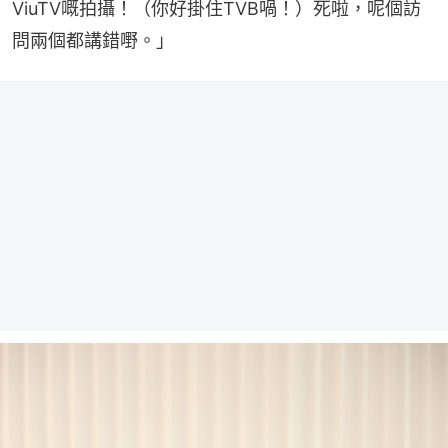
ViuTV嘅拍攝！（你好掛住TVB喎！）死啦，呢個訪
問兩個都講錯嘢。」