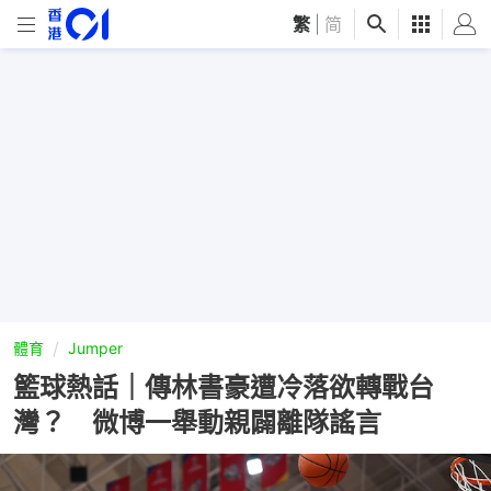
繁
|
简
體育
Jumper
籃球熱話｜傳林書豪遭冷落欲轉戰台
灣？ 微博一舉動親闢離隊謠言