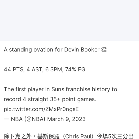
A standing ovation for Devin Booker 👏
44 PTS, 4 AST, 6 3PM, 74% FG
The first player in Suns franchise history to
record 4 straight 35+ point games.
pic.twitter.com/ZMxPr0ngsE
— NBA (@NBA)
March 9, 2023
除卜克之外，基斯保羅（Chris Paul）今場5次三分出