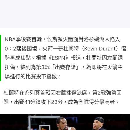
NBA季後賽首輪，侯斯頓火箭面對洛杉磯湖人陷入
0：2落後困境，火箭一哥杜蘭特（Kevin Durant）傷
勢再成焦點。根據《ESPN》報道，杜蘭特因左腳踝
扭傷，被列為第3戰「出賽存疑」，為即將在火箭主
場進行的比賽投下變數。
杜蘭特在系列賽首戰因右膝挫傷缺席，第2戰強勢回
歸，出賽41分鐘攻下23分，成為全隊得分最高者。