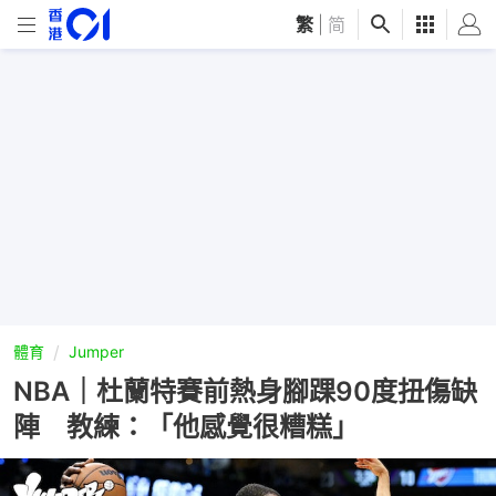
繁
|
简
體育
Jumper
NBA｜杜蘭特賽前熱身腳踝90度扭傷缺
陣 教練：「他感覺很糟糕」