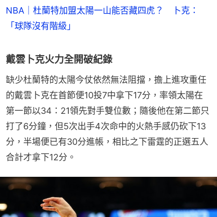
NBA｜杜蘭特加盟太陽一山能否藏四虎？ 卜克：
「球隊沒有階級」
戴雲卜克火力全開破紀錄
缺少杜蘭特的太陽今仗依然無法阻擋，擔上進攻重任
的戴雲卜克在首節便10投7中拿下17分，率領太陽在
第一節以34：21領先對手雙位數；隨後他在第二節只
打了6分鐘，但5次出手4次命中的火熱手感仍砍下13
分，半場便已有30分進帳，相比之下雷霆的正選五人
合計才拿下12分。