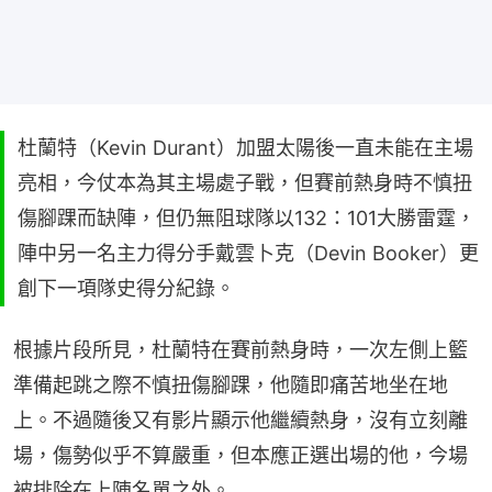
杜蘭特（Kevin Durant）加盟太陽後一直未能在主場
亮相，今仗本為其主場處子戰，但賽前熱身時不慎扭
傷腳踝而缺陣，但仍無阻球隊以132：101大勝雷霆，
陣中另一名主力得分手戴雲卜克（Devin Booker）更
創下一項隊史得分紀錄。
根據片段所見，杜蘭特在賽前熱身時，一次左側上籃
準備起跳之際不慎扭傷腳踝，他隨即痛苦地坐在地
上。不過隨後又有影片顯示他繼續熱身，沒有立刻離
場，傷勢似乎不算嚴重，但本應正選出場的他，今場
被排除在上陣名單之外。