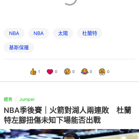
NBA
NBA
太陽
杜蘭特
基斯保羅
1
0
0
0
0
體育
Jumper
NBA季後賽｜火箭對湖人兩連敗 杜蘭
特左腳扭傷未知下場能否出戰