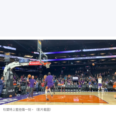
杜蘭特上籃扭傷一刻。（影片截圖）