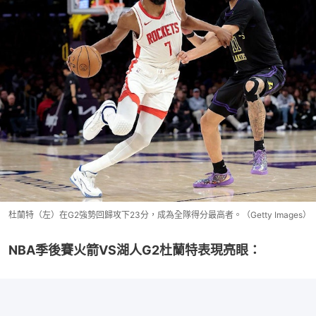
杜蘭特（左）在G2強勢回歸攻下23分，成為全隊得分最高者。（Getty Images）
NBA季後賽火箭VS湖人G2杜蘭特表現亮眼：