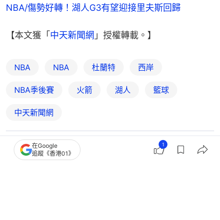
NBA/傷勢好轉！湖人G3有望迎接里夫斯回歸
【本文獲「
中天新聞網
」授權轉載。】
NBA
NBA
杜蘭特
西岸
NBA季後賽
火箭
湖人
籃球
中天新聞網
1
在Google
2
0
0
0
0
追蹤《香港01》
體育
Jumper
NBA季後賽｜杜蘭特缺陣外線發神威