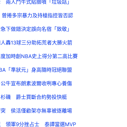
釁 兩人鬥牛式貼臉噴「垃圾話」
槍 曾捲多宗暴力及持槍指控皆否認
情急下做錯決定誤向名宿「致敬」
個人轟13球三分助拓荒者大勝火箭
兩度加時創NBA史上得分第二高比賽
BA「準狀元」身高隨時冠絕聯盟
 公牛宣布朗素波爾收咧專心養傷
洛杉磯 爵士買斷合約勢投快艇
衝突 侯活僅勸架亦無辜被逐離場
 領軍9分挫占士 泰譚當選MVP