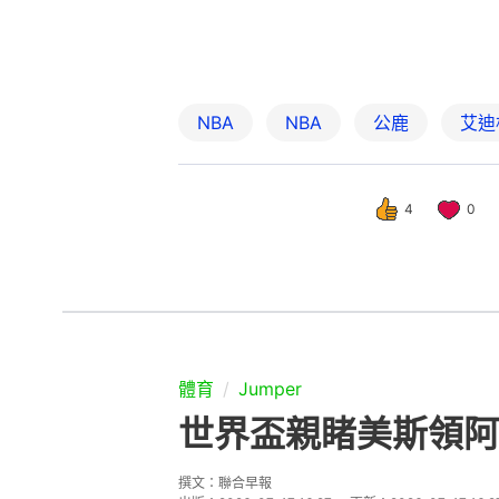
NBA
NBA
公鹿
艾迪
4
0
體育
Jumper
世界盃親睹美斯領阿
撰文：
聯合早報