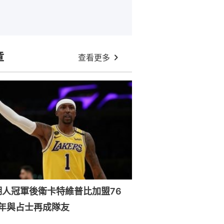
章
查看更多
湖人冠軍後衛卡特維普比加盟76
年與占士再成隊友