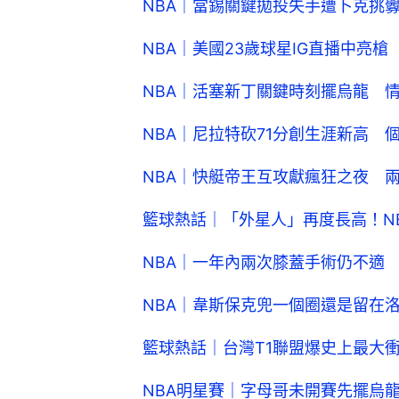
NBA｜當錫關鍵拋投失手遭卜克挑
NBA｜美國23歲球星IG直播中亮
NBA｜活塞新丁關鍵時刻擺烏龍 
NBA｜尼拉特砍71分創生涯新高 
NBA｜快艇帝王互攻獻瘋狂之夜 
籃球熱話｜「外星人」再度長高！N
NBA｜一年內兩次膝蓋手術仍不適
NBA｜韋斯保克兜一個圈還是留在
籃球熱話｜台灣T1聯盟爆史上最大
NBA明星賽｜字母哥未開賽先擺烏龍