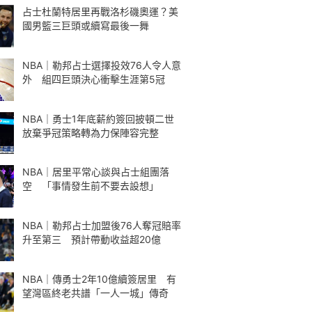
占士杜蘭特居里再戰洛杉磯奧運？美
國男籃三巨頭或續寫最後一舞
NBA｜勒邦占士選擇投效76人令人意
外 組四巨頭決心衝擊生涯第5冠
NBA｜勇士1年底薪約簽回披頓二世
放棄爭冠策略轉為力保陣容完整
NBA｜居里平常心談與占士組團落
空 「事情發生前不要去設想」
NBA｜勒邦占士加盟後76人奪冠賠率
升至第三 預計帶動收益超20億
NBA｜傳勇士2年10億續簽居里 有
望灣區終老共譜「一人一城」傳奇