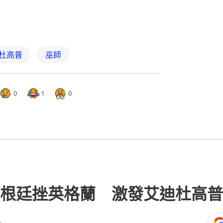
杜高普
巫師
0
1
0
根廷挫英格蘭 激發艾迪杜高普