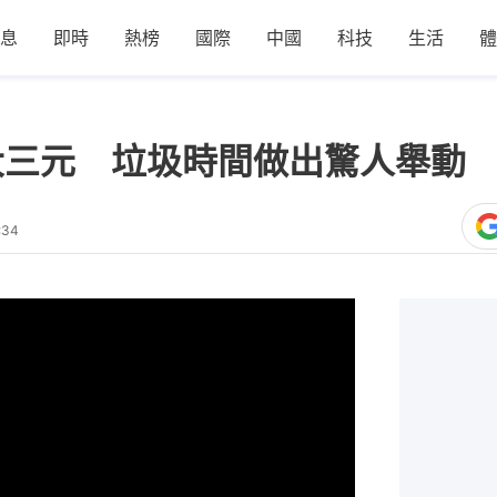
息
即時
熱榜
國際
中國
科技
生活
體
大三元 垃圾時間做出驚人舉動
:34