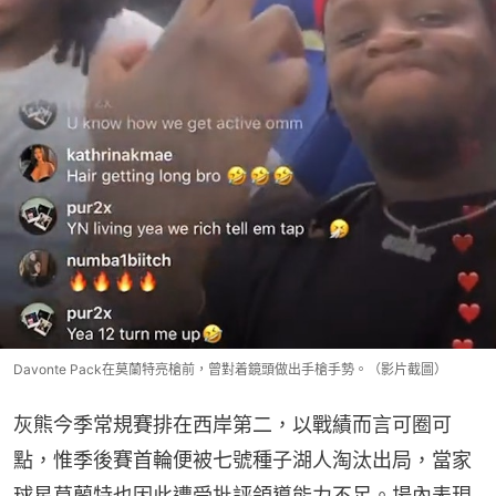
Davonte Pack在莫蘭特亮槍前，曾對着鏡頭做出手槍手勢。（影片截圖）
灰熊今季常規賽排在西岸第二，以戰績而言可圈可
點，惟季後賽首輪便被七號種子湖人淘汰出局，當家
球星莫蘭特也因此遭受批評領導能力不足。場內表現