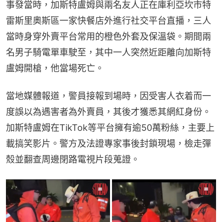
事發當時，加斯特盧姆與兩名友人正在庫利亞坎市特
雷斯里奧斯區一家快餐店外進行社交平台直播，三人
當時身穿外賣平台常用的橙色外套及保溫袋。期間兩
名男子騎電單車駛至，其中一人突然近距離向加斯特
盧姆開槍，他當場死亡。
當地媒體報道，警員接報到場時，因受害人衣着而一
度誤以為遇害者為外賣員，其後才獲悉其網紅身份。
加斯特盧姆在TikTok等平台擁有逾50萬粉絲，主要上
載搞笑影片。警方及法證專家事後封鎖現場，檢走彈
殼並翻查周邊閉路電視片段蒐證。