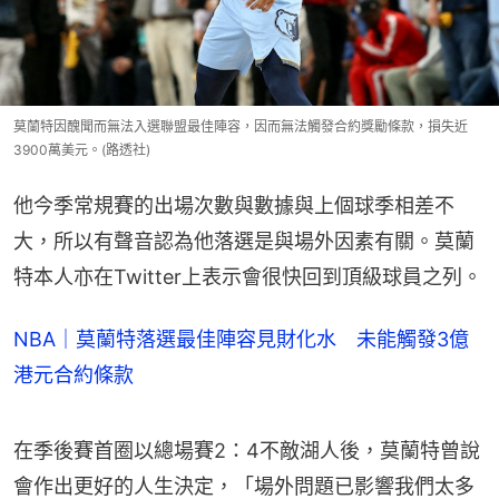
莫蘭特因醜聞而無法入選聯盟最佳陣容，因而無法觸發合約獎勵條款，損失近
3900萬美元。(路透社)
他今季常規賽的出場次數與數據與上個球季相差不
大，所以有聲音認為他落選是與場外因素有關。莫蘭
特本人亦在Twitter上表示會很快回到頂級球員之列。
NBA｜莫蘭特落選最佳陣容見財化水 未能觸發3億
港元合約條款
在季後賽首圈以總場賽2：4不敵湖人後，莫蘭特曾說
會作出更好的人生決定，「場外問題已影響我們太多