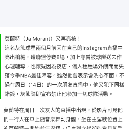
莫蘭特（Ja Morant）又再亮槍！
這名灰熊球星兩個月前因在自己的Instagram直播中
亮出槍械，遭聯盟停賽8場，加上亦曾被球隊送去作
心理輔導，也懷疑因為夜店、傷人種種場外醜聞而失
落今季NBA最佳陣容。雖然他曾表示會洗心革面，不
過在周日（14日）的一次朋友直播中，他又犯下同樣
錯誤，灰熊隨即宣布禁止他參加一切球隊活動。
莫蘭特在周日一次友人的直播中出現，從影片可見他
們一行人在車上隨音樂舞動身體，坐在主駕駛位置上
的莫蘭特一開始並無異樣，但片刻之後卻能看見其手