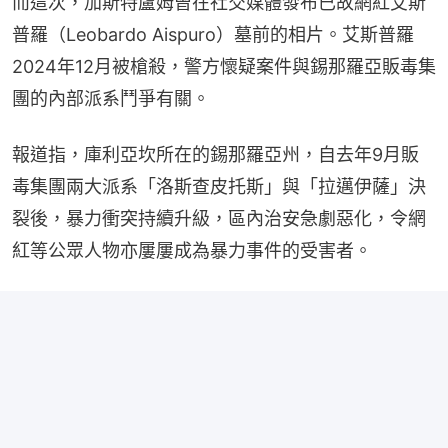
而這次，加斯特盧姆曾在社交媒體發布已故網紅艾斯
普羅（Leobardo Aispuro）墓前的相片。艾斯普羅
2024年12月被槍殺，警方懷疑案件與錫那羅亞販毒集
團的內部派系鬥爭有關。
報道指，庫利亞坎所在的錫那羅亞州，自去年9月販
毒集團兩大派系「洛斯查皮托斯」與「拉邁伊薩」決
裂後，暴力衝突持續升級，區內治安急劇惡化，令網
紅等公眾人物亦屢屢成為暴力事件的受害者。