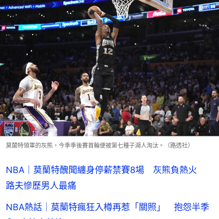
莫蘭特領軍的灰熊，今季季後賽首輪便被第七種子湖人淘汰。（路透社）
NBA｜莫蘭特醜聞纏身停薪禁賽8場 灰熊負熱火
路夫慘歷男人最痛
NBA熱話｜莫蘭特瘋狂入樽再惹「關照」 抱怨半季