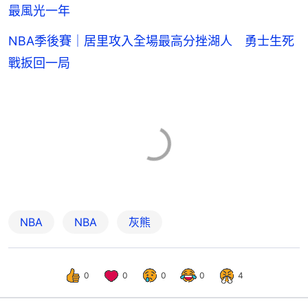
最風光一年
NBA季後賽｜居里攻入全場最高分挫湖人 勇士生死
戰扳回一局
NBA
NBA
灰熊
0
0
0
0
4