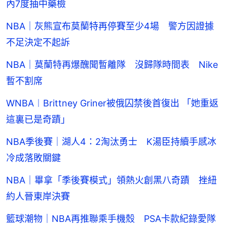
內7度抽中藥檢
NBA｜灰熊宣布莫蘭特再停賽至少4場 警方因證據
不足決定不起訴
NBA｜莫蘭特再爆醜聞暫離隊 沒歸隊時間表 Nike
暫不割席
WNBA︱Brittney Griner被俄囚禁後首復出 「她重返
這裏已是奇蹟」
NBA季後賽｜湖人4：2淘汰勇士 K湯臣持續手感冰
冷成落敗關鍵
NBA｜畢拿「季後賽模式」領熱火創黑八奇蹟 挫紐
約人晉東岸決賽
籃球潮物｜NBA再推聯乘手機殼 PSA卡款紀錄愛隊