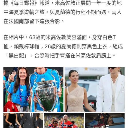
據《每日郵報》報道，米高佐敦正展開一年一度的地
中海夏季遊輪之旅，與夏蘭德的行程不期而遇，兩人
在法國南部留下這張合影。
在相片中，63歲的米高佐敦笑容滿面，身穿白色T
恤，頭戴棒球帽；26歲的夏蘭德則穿黑色上衣，組成
「黑白配」，合照時把手臂搭在米高佐敦肩膀上。
+
5