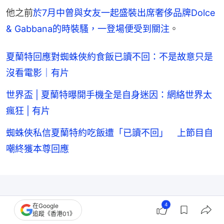
他之前
於7月中曾與女友一起盛裝出席奢侈品牌Dolce 
& Gabbana的時裝騷，一登場便受到關注
。
夏蘭特回應對蜘蛛俠約食飯已讀不回：不是故意只是
沒看電影｜有片
世界盃 | 夏蘭特曝開手機全是自身迷因：網絡世界太
瘋狂 | 有片
蜘蛛俠私信夏蘭特約吃飯遭「已讀不回」 上節目自
嘲終獲本尊回應
4
在Google
追蹤《香港01》