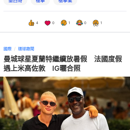
墨西哥
槍擊
槍擊案
4
0
1
0
1
國際
環球趣聞
曼城球星夏蘭特繼續放暑假 法國度假
遇上米高佐敦 IG曬合照