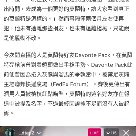
出時間，去成為一個更好的莫蘭特，讓大家看到真正
的莫蘭特是怎樣的。」然而事隔僅兩個月左右便再
犯，他未有遠離那些損友，也未有遠離槍械，只能說
是他屢勸不改。
今次開直播的人是莫蘭特好友Davonte Pack，在莫蘭
特亮槍前曾對着鏡頭做出手槍手勢。Davonte Pack此
前便曾因為捲入灰熊與溜馬的爭執當中，被禁足灰熊
主場聯邦快遞廣場（FedEx Forum）。賽後更傳出有
溜馬人員被槍枝紅點瞄準，莫蘭特的這名好友亦在報
道中被提及名字，不過最終因證據不足而沒有人被起
訴。