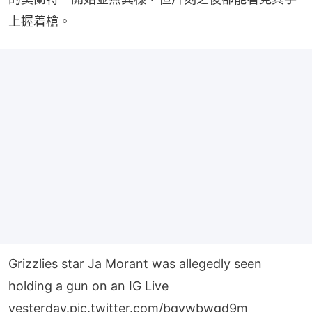
上握着槍。
Grizzlies star Ja Morant was allegedly seen
holding a gun on an IG Live
yesterday.
pic.twitter.com/bqvwbwgd9m