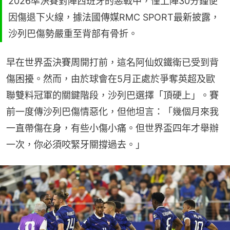
2026凖決賽對陣西班牙的惡戰中，僅上陣30分鐘便
因傷退下火線，據法國傳媒RMC SPORT最新披露，
沙列巴傷勢嚴重至背部有骨折。
早在世界盃決賽周開打前，這名阿仙奴鐵衛已受到背
傷困擾。然而，由於球會在5月正處於爭奪英超及歐
聯雙料冠軍的關鍵階段，沙列巴選擇「頂硬上」。賽
前一度傳沙列巴傷情惡化，但他坦言：「幾個月來我
一直帶傷在身，有些小傷小痛。但世界盃四年才舉辦
一次，你必須咬緊牙關撐過去。」