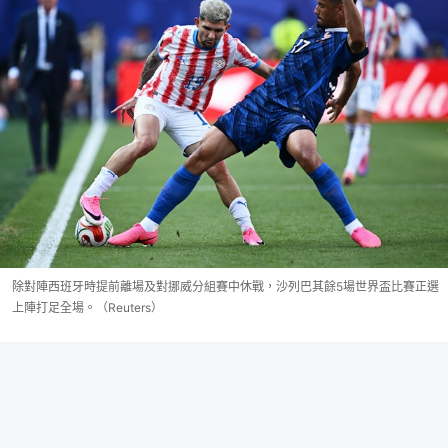
除對陣西班牙時提前離場及對挪威分組賽中休戰，沙列巴其餘5場世界盃比賽正選
上陣打足全場。（Reuters）