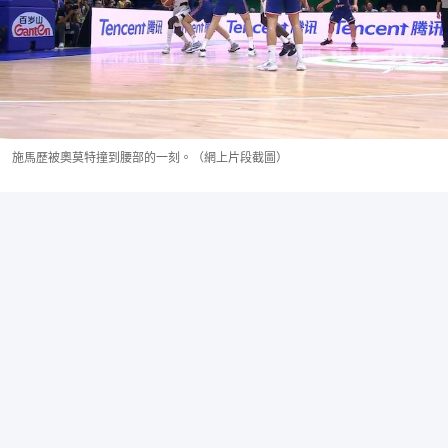
施馬歷被奧莫特撞到腰部的一刻。（網上片段截圖）