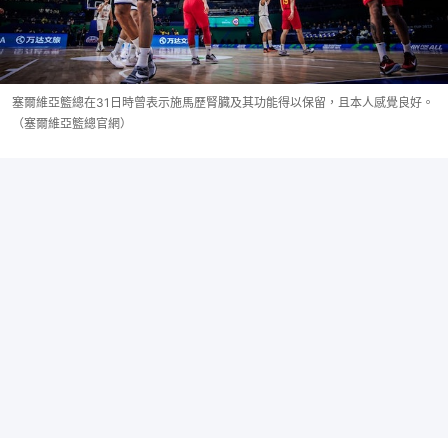
塞爾維亞籃總在31日時曾表示施馬歷腎臓及其功能得以保留，且本人感覺良好。
（塞爾維亞籃總官網）