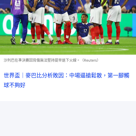
沙列巴在凖決賽因背傷無法堅持提早退下火線。（Reuters）
世界盃｜麥巴比分析敗因：中場逼搶鬆散，第一腳觸
球不夠好