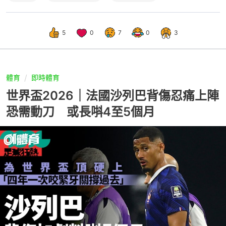
5
0
7
0
3
體育
即時體育
世界盃2026｜法國沙列巴背傷忍痛上陣
恐需動刀 或長唞4至5個月