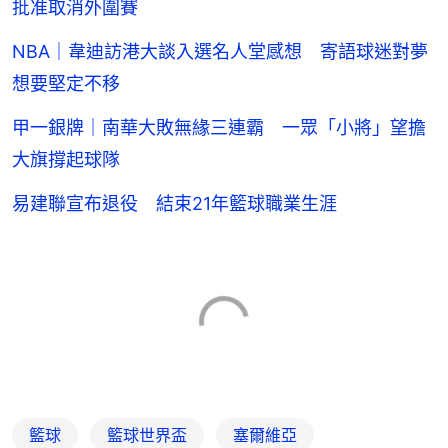
批准取消外圍賽
NBA｜韋迪訪港大談入選名人堂感想 寄語球迷對夢
想要堅定不移
甲一銀牌｜南華大敗無緣三連霸 一眾「小將」望擔
大旗撐起球隊
易建聯宣布退役 結束21年籃球職業生涯
籃球
籃球世界盃
塞爾維亞