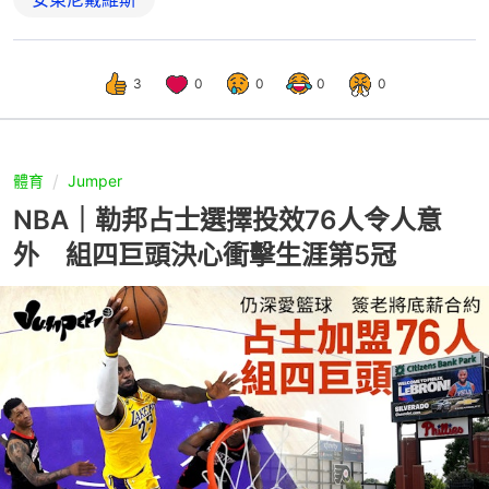
3
0
0
0
0
體育
Jumper
NBA｜勒邦占士選擇投效76人令人意
外 組四巨頭決心衝擊生涯第5冠