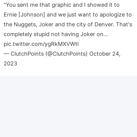
"You sent me that graphic and I showed it to
Ernie [Johnson] and we just want to apologize to
the Nuggets, Joker and the city of Denver. That's
completely stupid not having Joker on…
pic.twitter.com/ygRkMXVWtl
— ClutchPoints (@ClutchPoints)
October 24,
2023