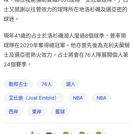
士又感謝以往曾效力的球隊所在地洛杉磯及邁亞密的
球迷。
現年41歲的占士於洛杉磯湖人度過8個球季，曾率領
球隊在2020年奪得總冠軍。他亦曾先後為克利夫蘭騎
士及邁亞密熱火效力。占士將會在76人隊展開個人第
24個賽季。
勒邦占士
76人
湖人
艾比迪（Joel Embiid）
NBA
NBA
西岸
東岸
籃球