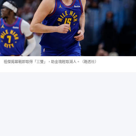
祖傑揭幕戰即取得「三雙」，助金塊輕取湖人。（路透社）