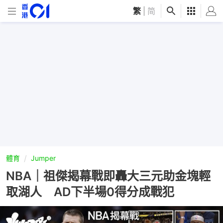
繁
|
简
體育
Jumper
NBA｜祖傑揭幕戰即轟大三元助金塊輕
取湖人 AD下半場0得分成戰犯