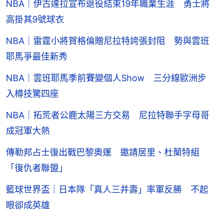
NBA｜伊古達拉宣布退役結束19年職業生涯 勇士將
高掛其9號球衣
NBA｜雷霆小將賀格倫贈尼拉特誇張封阻 勢與雲班
耶馬爭最佳新秀
NBA｜雲班耶馬季前賽變個人Show 三分線歐洲步
入樽技驚四座
NBA｜拓荒者公鹿太陽三方交易 尼拉特聯手字母哥
成冠軍大熱
傳勒邦占士復出戰巴黎奧運 邀請居里、杜蘭特組
「復仇者聯盟」
籃球世界盃｜日本隊「真人三井壽」率軍反勝 不起
眼卻成英雄