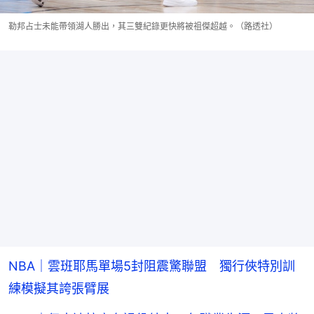
勒邦占士未能帶領湖人勝出，其三雙紀錄更快將被祖傑超越。（路透社）
NBA｜雲班耶馬單場5封阻震驚聯盟 獨行俠特別訓
練模擬其誇張臂展