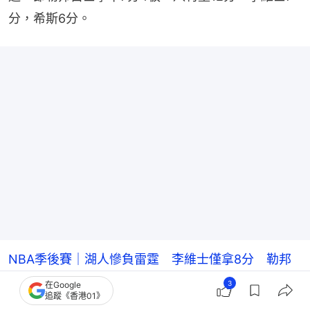
分，希斯6分。
NBA季後賽｜湖人慘負雷霆 李維士僅拿8分 勒邦
占士：因當錫不在
3
在Google
追蹤《香港01》