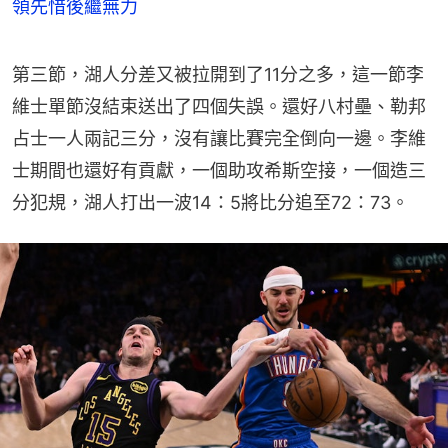
領先惜後繼無力
第三節，湖人分差又被拉開到了11分之多，這一節李
維士單節沒結束送出了四個失誤。還好八村壘、勒邦
占士一人兩記三分，沒有讓比賽完全倒向一邊。李維
士期間也還好有貢獻，一個助攻希斯空接，一個造三
分犯規，湖人打出一波14：5將比分追至72：73。