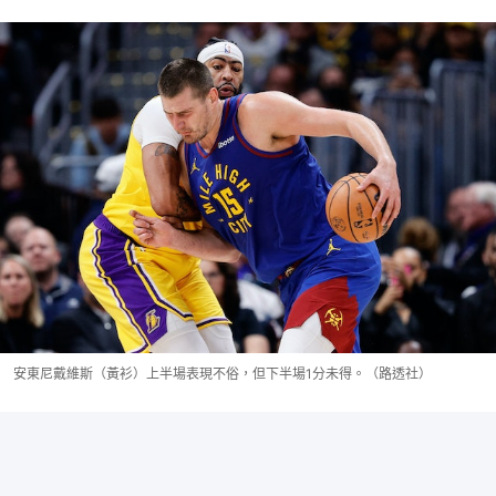
安東尼戴維斯（黃衫）上半場表現不俗，但下半場1分未得。（路透社）