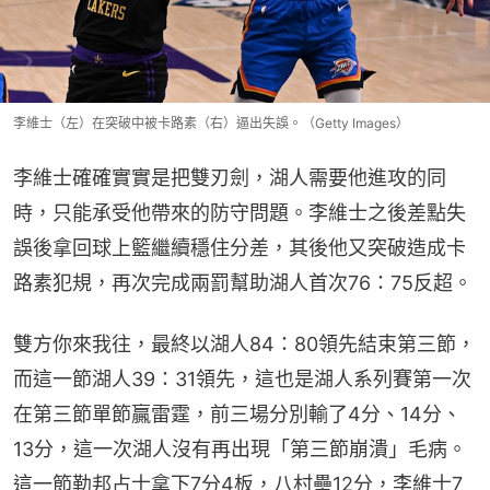
李維士（左）在突破中被卡路素（右）逼出失誤。（Getty Images）
李維士確確實實是把雙刃劍，湖人需要他進攻的同
時，只能承受他帶來的防守問題。李維士之後差點失
誤後拿回球上籃繼續穩住分差，其後他又突破造成卡
路素犯規，再次完成兩罰幫助湖人首次76：75反超。
雙方你來我往，最終以湖人84：80領先結束第三節，
而這一節湖人39：31領先，這也是湖人系列賽第一次
在第三節單節贏雷霆，前三場分別輸了4分、14分、
13分，這一次湖人沒有再出現「第三節崩潰」毛病。
這一節勒邦占士拿下7分4板，八村壘12分，李維士7