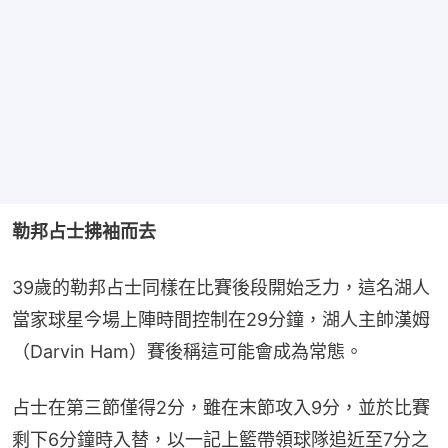
勒邦占士拂袖而去
39歲的勒邦占士同樣在比賽後段開始乏力，這名湖人
當家球星今場上陣時間控制在29分鐘，湖人主帥漢姆
（Darvin Ham）賽後稱這可能會成為常態。
占士在第三節僅得2分，雖在末節攻入9分，並於比賽
剩下6分鐘時入替，以一記上籃帶領球隊追近至7分之