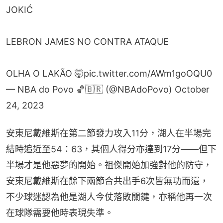
JOKIĆ
LEBRON JAMES NO CONTRA ATAQUE
OLHA O LAKÃO 🤯
pic.twitter.com/AWm1goOQU0
— NBA do Povo 🏀🇧🇷 (@NBAdoPovo)
October
24, 2023
安東尼戴維斯在第二節發力攻入11分，湖人在半場完
結時追近至54：63，其個人得分亦達到17分——但下
半場才是他惡夢的開始。祖傑開始加強對他的防守，
安東尼戴維斯在餘下兩節合共出手6次皆無功而還，
不少球迷認為他是湖人今仗落敗關鍵，亦稱他再一次
在球隊需要他時表現失準。