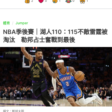
2
0
1
0
1
體育
Jumper
NBA季後賽｜湖人110：115不敵雷霆被
淘汰 勒邦占士奮戰到最後
撰文：
籃球大圖