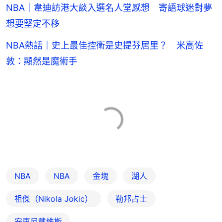
NBA｜韋迪訪港大談入選名人堂感想 寄語球迷對夢
想要堅定不移
NBA熱話｜史上最佳控衛是史提芬居里？ 米高佐
敦：顯然是魔術手
NBA
NBA
金塊
湖人
祖傑（Nikola Jokic）
勒邦占士
安東尼戴維斯