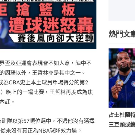
熱門文
界盃及亞運會表現皆不如人意，陣中不
的周琦以外，王哲林亦是其中之一。
成為CBA史上本土球員單場得分的第2
日）晚上的一場比賽，王哲林再度成為焦
內訌。
占士杜蘭
灰熊隊以第57順位選中，不過他沒有選擇
三巨頭或
也從來沒有真正為NBA球隊效力過。