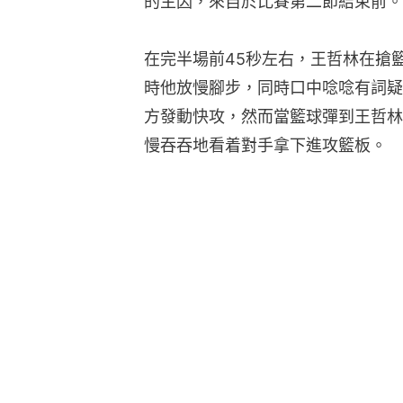
的主因，來自於比賽第二節結束前。
在完半場前45秒左右，王哲林在搶
時他放慢腳步，同時口中唸唸有詞疑
方發動快攻，然而當籃球彈到王哲林
慢吞吞地看着對手拿下進攻籃板。