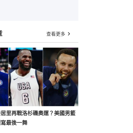
章
查看更多
特居里再戰洛杉磯奧運？美國男籃
續寫最後一舞