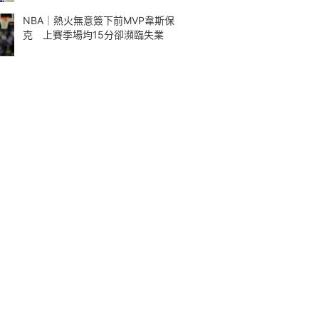
NBA｜熱火無意簽下前MVP韋斯保
克 上賽季場均15分卻瀕臨失業