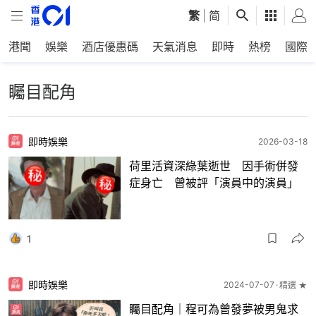
繁
|
简
港聞
娛樂
酒店優惠碼
天氣消息
即時
熱榜
國際
矚目配角
即時娛樂
2026-03-18
荷里活資深綠葉逝世 因手術併發
症身亡 曾被評「演員中的演員」
1
即時娛樂
2024-07-07
精選 ★
矚目配角｜程可為曾發夢被男鬼求