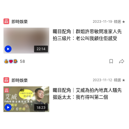
即時娛樂
2023-11-19
精選 ★
矚目配角｜群姐許思敏問准家人先
拍三級片：老公叫我顧住佢感受
22:14
58
即時娛樂
2023-11-12
精選 ★
矚目配角｜艾威為拍內地真人騷先
揾返太太：我冇得叫第二個
18:23
19