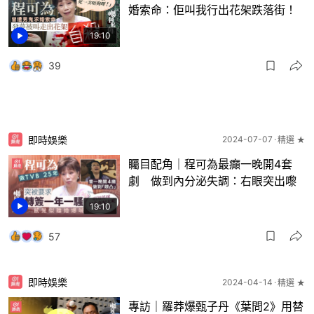
婚索命：佢叫我行出花架跌落街！
19:10
39
即時娛樂
2024-07-07
精選 ★
矚目配角｜程可為最癲一晚開4套
劇 做到內分泌失調：右眼突出嚟
19:10
57
即時娛樂
2024-04-14
精選 ★
專訪｜羅莽爆甄子丹《葉問2》用替