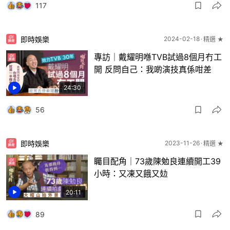
117
即時娛樂
2024-02-18
精選 ★
專訪｜戴耀明喺TVB試過8個月冇工
開 反問自己：我啲演技真係咁差
24:30
56
即時娛樂
2023-11-26
精選 ★
矚目配角｜73歲陳勉良連續開工39
小時：又凍又餓又攰
20:11
89