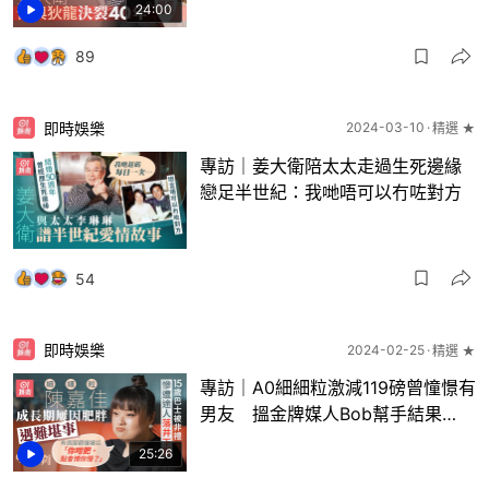
24:00
89
即時娛樂
2024-03-10
精選 ★
專訪｜姜大衛陪太太走過生死邊緣
戀足半世紀：我哋唔可以冇咗對方
54
即時娛樂
2024-02-25
精選 ★
專訪｜A0細細粒激減119磅曾憧憬有
男友 搵金牌媒人Bob幫手結果…
25:26