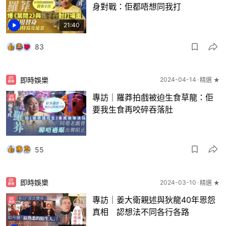
身對戰：佢都唔想同我打
21:40
83
即時娛樂
2024-04-14
精選 ★
專訪｜羅莽拍戲被迫生食草龍：佢
要我生食再咬碎吞落肚
55
即時娛樂
2024-03-10
精選 ★
專訪｜姜大衛親述與狄龍40年恩怨
真相 認想法不同各行各路