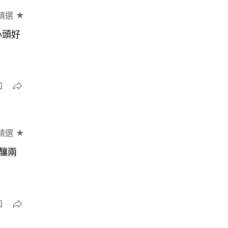
精選 ★
心頭好
精選 ★
釀兩