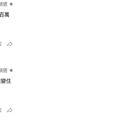
精選 ★
百萬
精選 ★
建變住