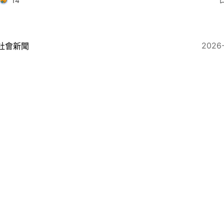
14
2026
社會新聞
鞍山滑翔傘墮坡天津女乘客粉碎性骨折 調查揭警員教練
16
2026
地產樓市
成交期出事！馬鞍山雲海撻大訂別墅重售 較7年前賣平逾