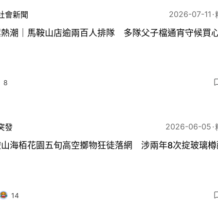
2026-07-11
社會新聞
螺熱潮｜馬鞍山店逾兩百人排隊 多隊父子檔通宵守候買
8
2026-06-05
突發
鞍山海栢花園五旬高空擲物狂徒落網 涉兩年8次掟玻璃樽
14