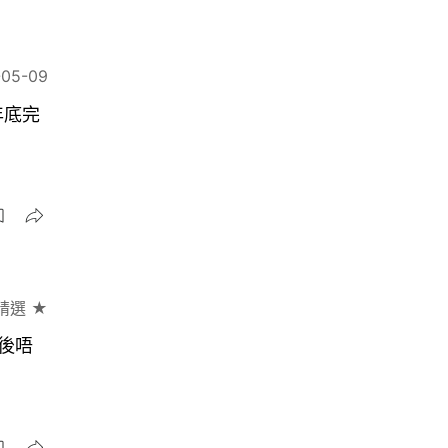
-05-09
年底完
精選 ★
後唔