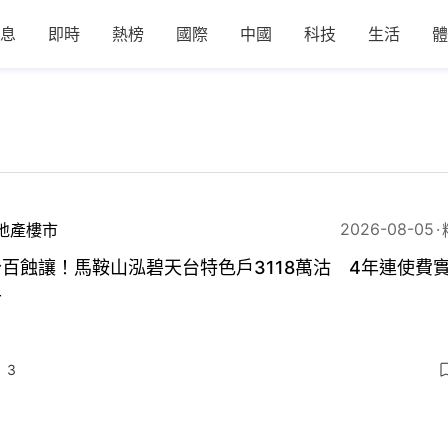
息
即時
熱榜
國際
中國
科技
生活
體
2026-08-05
地產樓市
百蝕讓！馬鞍山泓碧天台特色戶3118萬沽 4年連使費實
半
3