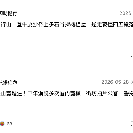
2026
即時體育
田行山｜登牛皮沙脊上多石脊探機槍堡 逆走麥徑四五段
2026-05-28
熱爆話題
鞍山露體狂！中年漢疑多次區內露械 街坊拍片公審 警拘
68