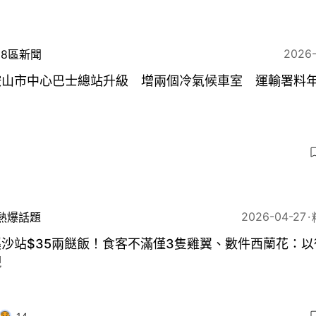
2026
18區新聞
鞍山市中心巴士總站升級 增兩個冷氣候車室 運輸署料
2026-04-27
熱爆話題
沙站$35兩餸飯！食客不滿僅3隻雞翼、數件西蘭花：以
襯