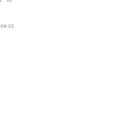
-04-23
兩大失
-03-09
137