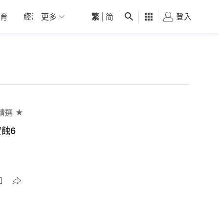
育
經濟
更多
01深圳
繁
觀點
|
简
健康
好食玩飛
登入
女
精選 ★
蝕6