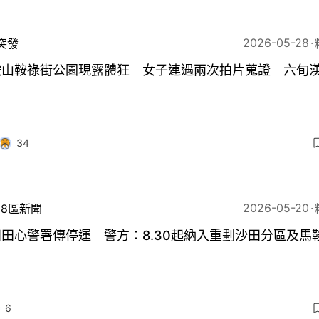
2026-05-28
突發
鞍山鞍祿街公園現露體狂 女子連遇兩次拍片蒐證 六旬
34
2026-05-20
18區新聞
田心警署傳停運 警方：8.30起納入重劃沙田分區及馬
6