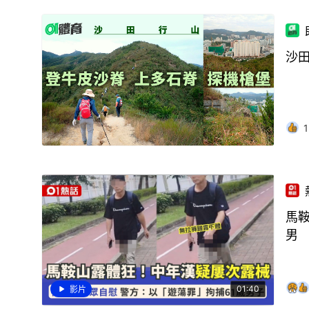
沙
1
馬
男
01:40
影片