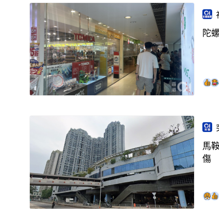
陀
馬
傷