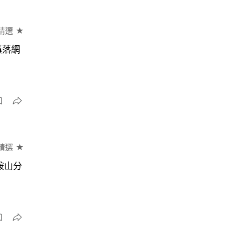
精選 ★
漢落網
精選 ★
鞍山分