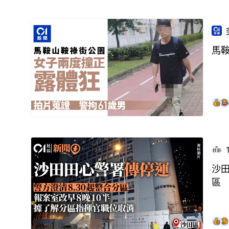
馬
沙田
區