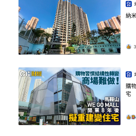
納
購物
宅