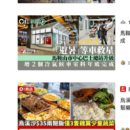
馬
成
2
烏溪
幫