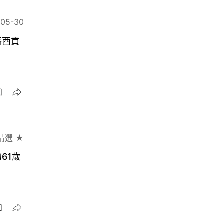
-05-30
落西貢
精選 ★
61歲