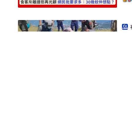
馬
誤
超長
萬