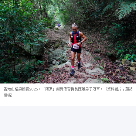
香港山路錦標賽2025，「阿歹」謝覺偉奪得長距離男子冠軍。（資料圖片；顏銘
輝攝）