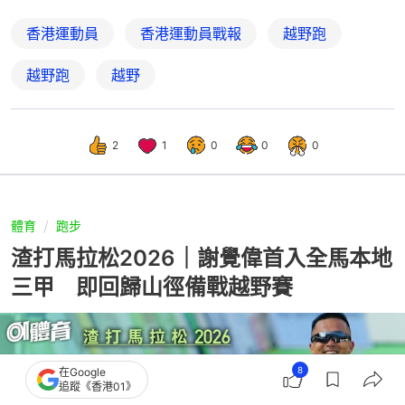
香港運動員
香港運動員戰報
越野跑
越野跑
越野
2
1
0
0
0
體育
跑步
渣打馬拉松2026｜謝覺偉首入全馬本地
三甲 即回歸山徑備戰越野賽
8
在Google
追蹤《香港01》