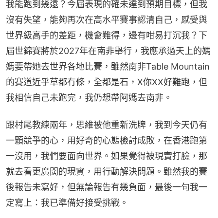
我能跑到幾遠？今屆表現的確未達到預期目標，但我
沒有失望，能夠再次在高水平賽事認清自己，感受與
世界級高手的差距，機會難得，邊有咁易打沉我？下
屆世錦賽將於2027年在南非舉行，我應承過天上的媽
媽要帶她去世界各地比賽，雖然南非Table Mountain
的賽道近乎草都冇條，全都是石，X你XX好難跑，但
我相信自己未跑完，我仍想帶阿媽去南非。
跟村尾教練兩年，思維被他重新洗牌，我到今天仍有
一顆競爭的心，用好奇的心態檢討成敗，在香港跑第
一沒用，我們要面向世界。如果覺得被現實打臉，那
就去看更廣闊的現實，用行動解決問題。雖然我的賽
後報告未寫好，但無論報告有幾負面，最後一句我一
定寫上：我已準備好接受挑戰。