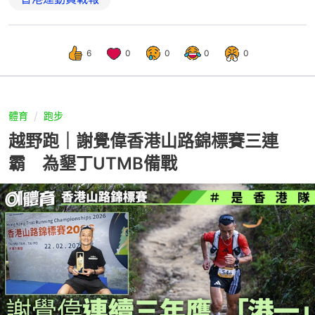
6
0
0
0
0
體育
跑步
越野跑｜謝覺偉香港山路錦標賽三連
霸 為墾丁UTMB備戰