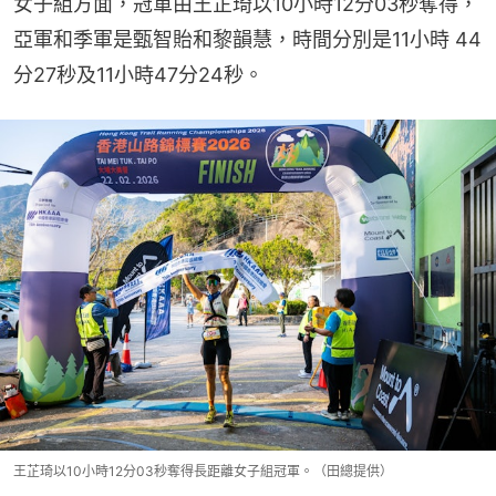
女子組方面，冠軍由王芷琦以10小時12分03秒奪得，
亞軍和季軍是甄智貽和黎韻慧，時間分別是11小時 44 
分27秒及11小時47分24秒。
王芷琦以10小時12分03秒奪得長距離女子組冠軍。（田總提供）