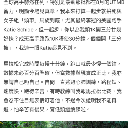
全球高手赫然在列，特別是最勁那批都在8月的UTMB
留力，明顯今場見真章。我本來打算一起步就拚死與
女子組「頭車」周旋到底，尤其最終奪冠的美國跑手
Katie Schide，但一起步，你以為我頭1K開三分廿幾
好快？成班高手路跑10K唔使30分鐘，個個開「三分
披」，我連一眼Katie都見不到。
馬拉松完成時間每慢十分鐘，跑山就最少慢一個鐘，
數據未必百分百準確，但當數據與現實成正比，我亦
無謂自己呃自己。自問一直逃避心肺訓練，路程短、
速度快，跑得辛苦，有時教練叫我報馬拉松比賽，我
會忍不住目無表情盯着他，不過今次證明我不能再
避，怕辛苦有後果，耷低頭繼續練啦。