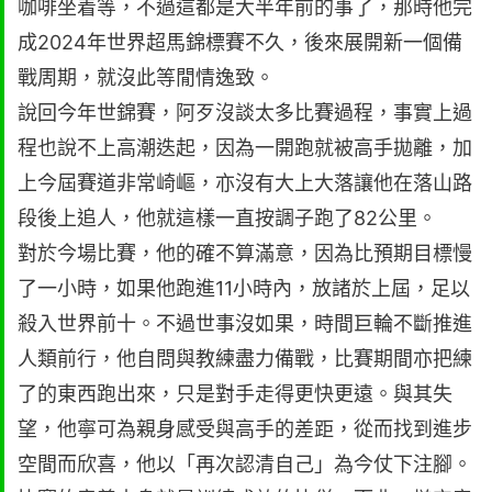
咖啡坐着等，不過這都是大半年前的事了，那時他完
成2024年世界超馬錦標賽不久，後來展開新一個備
戰周期，就沒此等閒情逸致。
說回今年世錦賽，阿歹沒談太多比賽過程，事實上過
程也說不上高潮迭起，因為一開跑就被高手拋離，加
上今屆賽道非常崎嶇，亦沒有大上大落讓他在落山路
段後上追人，他就這樣一直按調子跑了82公里。
對於今場比賽，他的確不算滿意，因為比預期目標慢
了一小時，如果他跑進11小時內，放諸於上屆，足以
殺入世界前十。不過世事沒如果，時間巨輪不斷推進
人類前行，他自問與教練盡力備戰，比賽期間亦把練
了的東西跑出來，只是對手走得更快更遠。與其失
望，他寧可為親身感受與高手的差距，從而找到進步
空間而欣喜，他以「再次認清自己」為今仗下注腳。