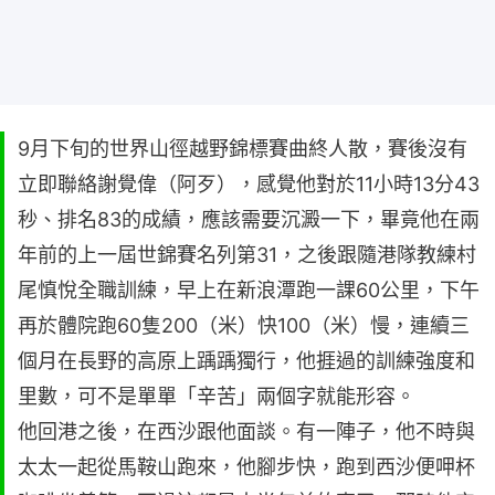
9月下旬的世界山徑越野錦標賽曲終人散，賽後沒有
立即聯絡謝覺偉（阿歹），感覺他對於11小時13分43
秒、排名83的成績，應該需要沉澱一下，畢竟他在兩
年前的上一屆世錦賽名列第31，之後跟隨港隊教練村
尾慎悅全職訓練，早上在新浪潭跑一課60公里，下午
再於體院跑60隻200（米）快100（米）慢，連續三
個月在長野的高原上踽踽獨行，他捱過的訓練強度和
里數，可不是單單「辛苦」兩個字就能形容。
他回港之後，在西沙跟他面談。有一陣子，他不時與
太太一起從馬鞍山跑來，他腳步快，跑到西沙便呷杯