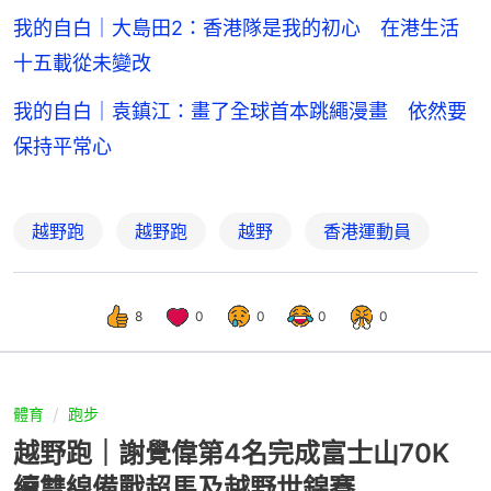
我的自白｜大島田2：香港隊是我的初心 在港生活
十五載從未變改
我的自白｜袁鎮江：畫了全球首本跳繩漫畫 依然要
保持平常心
越野跑
越野跑
越野
香港運動員
8
0
0
0
0
體育
跑步
越野跑｜謝覺偉第4名完成富士山70K
續雙線備戰超馬及越野世錦賽