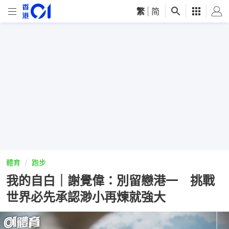
繁
|
简
體育
跑步
我的自白｜謝覺偉：別留戀港一 挑戰
世界必先承認渺小再煉就強大