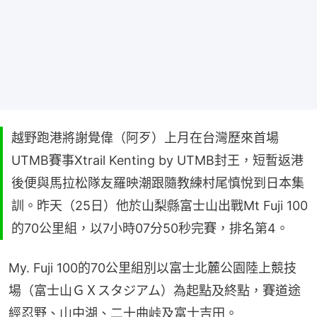
越野跑港將謝覺偉（阿歹）上月在台灣歷來首場
UTMB賽事Xtrail Kenting by UTMB封王，短暫返港
後便與馬拉松隊友羅映潮跟隨教練村尾慎悅到日本集
訓。昨天（25日）他於山梨縣富士山出戰Mt Fuji 100
的70公里組，以7小時07分50秒完賽，排名第4。
My. Fuji 100的70公里組別以富士北麓公園陸上競技
場（富士山ＧＸスタジアム）為起點及終點，賽道途
經忍野、山中湖、二十曲峠及富士吉田。