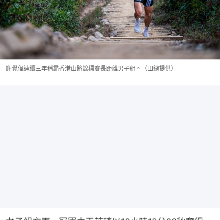
謝覺偉連續三年稱霸香港山路錦標賽長距離男子組。（田總提供）