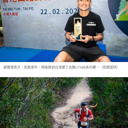
謝覺偉表示，如無意外，稍後將到台灣墾丁出戰UTMB系列賽。（田總提供）