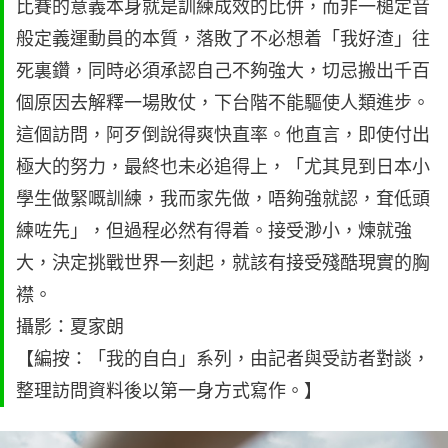
比賽的意義本身就是訓練成效的比併，而非一槌定音
般定義運動員的本質，落敗了不必想着「我好渣」往
死裏鑽，同時必須承認自己不夠強大，切忌搬出千百
個原因去解釋一場敗仗，下台階不能驅使人類進步。
這個訪問，阿歹倒說得爽快直率。他直言，即使付出
極大的努力，最終也未必追得上，「尤其見到日本小
學生做緊嘅訓練，我而家先做，唔夠強就認，耷低頭
練咗先」，但過程必然有得着。接受渺小，煉就強
大，決定挑戰世界一刻起，就該有接受殘酷現實的胸
襟。
攝影：夏家朗
【編按：「我的自白」系列，由記者與受訪者對談，
整理訪問資料後以第一身方式寫作。】