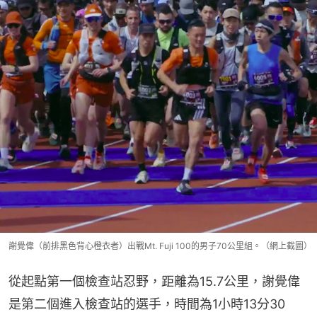
謝覺偉（前排黑色背心橙衣者）出戰Mt. Fuji 100的男子70公里組。（網上截圖）
從起點第一個檢查站忍野，距離為15.7公里，謝覺偉
是第二個進入檢查站的選手，時間為1小時13分30