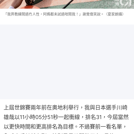
「我畀教練鬧過冇人性，阿媽都未試過咁鬧我！」謝覺偉笑說。（夏家朗攝）
上屆世錦賽兩年前在奧地利舉行，我與日本選手川崎
雄哉以11小時05分51秒一起衝線，排名31，今屆當然
以更快時間和更高排名為目標。不過賽前一看名單，