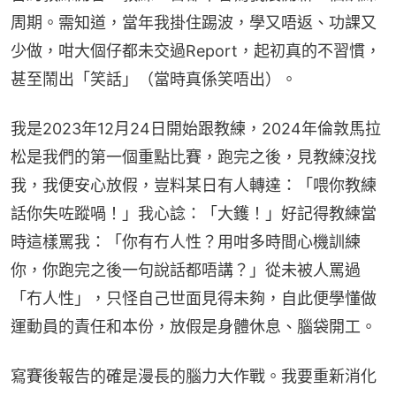
周期。需知道，當年我掛住踢波，學又唔返、功課又
少做，咁大個仔都未交過Report，起初真的不習慣，
甚至鬧出「笑話」（當時真係笑唔出）。
我是2023年12月24日開始跟教練，2024年倫敦馬拉
松是我們的第一個重點比賽，跑完之後，見教練沒找
我，我便安心放假，豈料某日有人轉達：「喂你教練
話你失咗蹤喎！」我心諗：「大鑊！」好記得教練當
時這樣罵我：「你有冇人性？用咁多時間心機訓練
你，你跑完之後一句說話都唔講？」從未被人罵過
「冇人性」，只怪自己世面見得未夠，自此便學懂做
運動員的責任和本份，放假是身體休息、腦袋開工。
寫賽後報告的確是漫長的腦力大作戰。我要重新消化