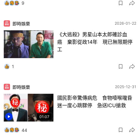
9
即時娛樂
2026-01-22
《大逃殺》男星山本太郎確診血
癌 棄影從政14年 現已無限期停
工
1
即時娛樂
2025-12-31
國民影帝驚傳病危 食物噎喉嚨昏
迷一度心跳驟停 急送ICU搶救
01:07
44