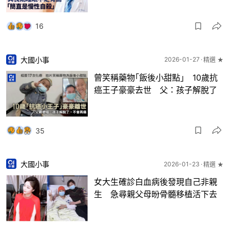
16
大國小事
2026-01-27
精選 ★
曾笑稱藥物｢飯後小甜點｣ 10歲抗
癌王子豪豪去世 父：孩子解脫了
35
大國小事
2026-01-23
精選 ★
女大生確診白血病後發現自己非親
生 急尋親父母昐骨髓移植活下去