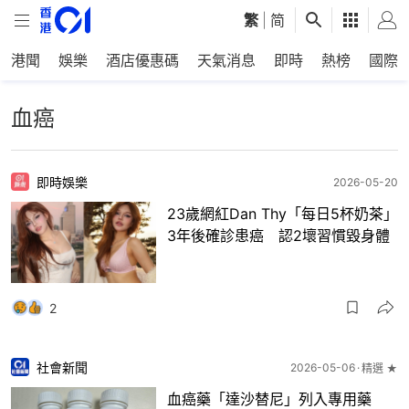
繁
|
简
港聞
娛樂
酒店優惠碼
天氣消息
即時
熱榜
國際
血癌
即時娛樂
2026-05-20
23歲網紅Dan Thy「每日5杯奶茶」
3年後確診患癌 認2壞習慣毀身體
2
社會新聞
2026-05-06
精選 ★
血癌藥「達沙替尼」列入專用藥