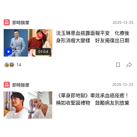
即時娛樂
2025-12-25
沈玉琳患血癌露面報平安 化療後
身形消瘦大變樣 好友揭復出日期
01:04
14
即時娛樂
2025-12-23
《單身即地獄》車炫承血癌痊癒！
稱如收聖誕禮物 鼓勵病友別放棄
12