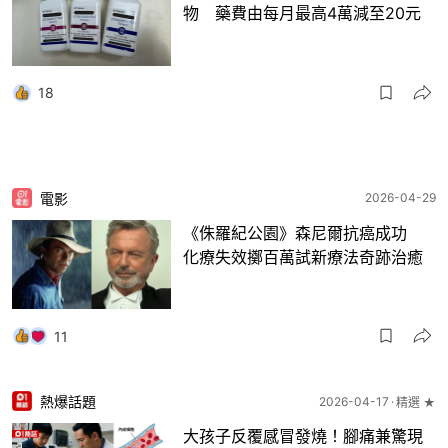
物 藥費由每月最高4萬減至20元
18
電影
2026-04-29
《侏羅紀公園》森尼爾抗癌成功
化療失效擲百萬試新療法奇跡治癒
11
熱爆話題
2026-04-17
精選 ★
大孩子反覆感冒發燒！腳痛兼驚現