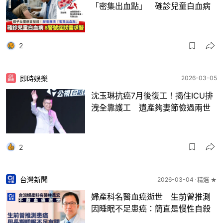
「密集出血點」 確診兒童白血病
2
即時娛樂
2026-03-05
沈玉琳抗癌7月後復工！揭住ICU排
洩全靠護工 遺產夠妻節儉過兩世
2
台灣新聞
2026-03-04
精選 ★
婦產科名醫血癌逝世 生前曾推測
因睡眠不足患癌：簡直是慢性自殺