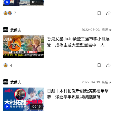
01:00
7
武備志
2022-05-03
精選 ★
香港女星JuJu榮登三藩市李小龍展
覽 成為主題大型壁畫當中一人
4
武備志
2022-04-19
精選 ★
日劇｜木村拓哉新劇激演高校拳擊
夢 淺談拳手剋星視網膜脫落
00:16