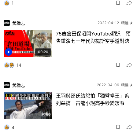
1
武備志
2022-04-12
精選 ★
75歲倉田保昭開YouTube頻道 預
告重演七十年代與楊斯空手道對決
00:20
14
武備志
2022-04-06
精選 ★
王羽與邵氏結怨拍「獨臂拳王」系
列惡搞 古龍小說高手秒變嘍囉
4