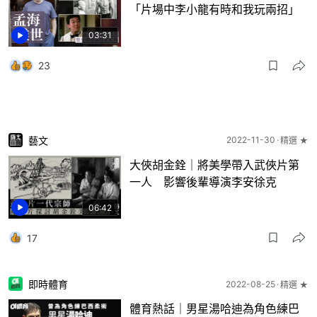
「片場中李小龍有時和我玩兩招」
03:31
23
藝文
2022-11-30
精選 ★
大俠胡金銓｜將美學帶入武俠片第
一人 影響後輩導演李安徐克
06:42
17
即時體育
2022-08-25
精選 ★
體育熱話｜男星湯哈迪為角色練巴