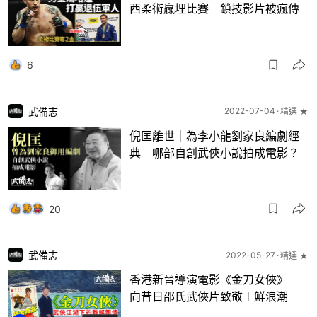
西柔術贏埋比賽 鎖技影片被瘋傳
6
武備志
2022-07-04
精選 ★
倪匡離世｜為李小龍劉家良編劇經
典 哪部自創武俠小說拍成電影？
20
武備志
2022-05-27
精選 ★
香港新晉導演電影《金刀女俠》
向昔日邵氏武俠片致敬︱鮮浪潮