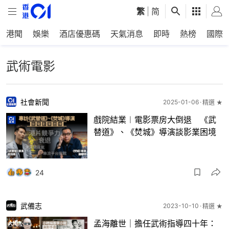
繁
|
简
港聞
娛樂
酒店優惠碼
天氣消息
即時
熱榜
國際
武術電影
社會新聞
2025-01-06
精選 ★
戲院結業︱電影票房大倒退 《武
替道》、《焚城》導演談影業困境
24
武備志
2023-10-10
精選 ★
孟海離世｜擔任武術指導四十年：