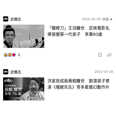
武備志
2022-04-05
精選 ★
「獨臂刀」王羽離世 武俠電影名
導張徹第一代弟子 享壽80歲
8
武備志
2022-03-28
洪家班成員黃蝦離世 劉湛弟子曾
演《殭屍先生》等多套靈幻動作片
46