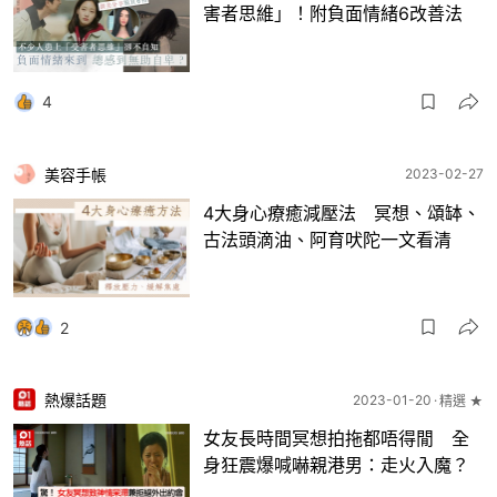
害者思維」！附負面情緒6改善法
4
美容手帳
2023-02-27
4大身心療癒減壓法 冥想、頌缽、
古法頭滴油、阿育吠陀一文看清
2
熱爆話題
2023-01-20
精選 ★
女友長時間冥想拍拖都唔得閒 全
身狂震爆喊嚇親港男：走火入魔？