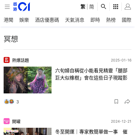
繁
|
简
港聞
娛樂
酒店優惠碼
天氣消息
即時
熱榜
國際
冥想
熱爆話題
2025-01-16
六旬婦自稱從小能看見精靈「腿部
巨大似橡樹」會在這些日子現蹤影
3
開罐
2024-12-21
冬至開運｜專家教簡單做一事 催