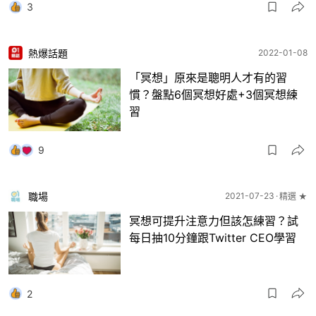
3
熱爆話題
2022-01-08
「冥想」原來是聰明人才有的習
慣？盤點6個冥想好處+3個冥想練
習
9
職場
2021-07-23
精選 ★
冥想可提升注意力但該怎練習？試
每日抽10分鐘跟Twitter CEO學習
2