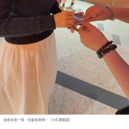
由原本簽一張，到最後簽晒。（小紅書截圖）