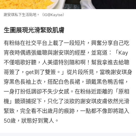
謝安琪私下生活貼地。（IG@Kaytse）
生圖展現光滑緊致肌膚
有粉絲在社交平台上載了一段短片，興奮分享自己吃
宵夜時偶遇張繼聰與謝安琪的經歷，並寫道：「Kay
不僅唱歌好聽，人美還特別隨和啊！幫我拿進去給聰
哥簽了，get到了雙簽。」從片段所見，當晚謝安琪身
穿黑色長袖上衣，搭配白色長裙，頭戴黑色鴨舌帽，
一身打扮低調卻不失少女感。在粉絲近距離的「原相
機」鏡頭捕捉下，只化了淡妝的謝安琪皮膚依然光滑
緊致，完全看不出歲月的痕跡，一點都不像即將踏入
50歲，狀態好到驚人。