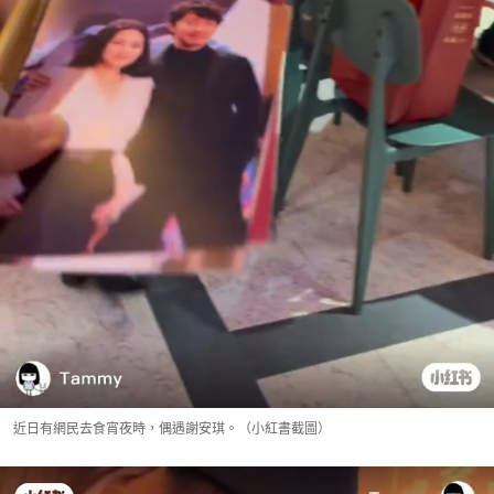
近日有網民去食宵夜時，偶遇謝安琪。（小紅書截圖）