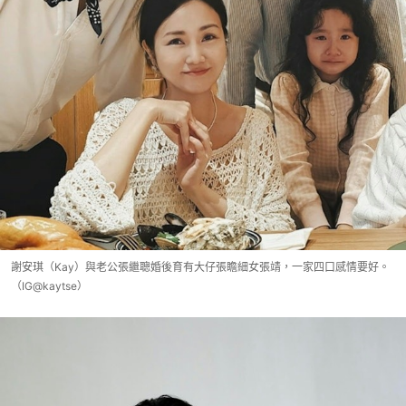
謝安琪（Kay）與老公張繼聰婚後育有大仔張瞻細女張靖，一家四口感情要好。
（IG@kaytse）