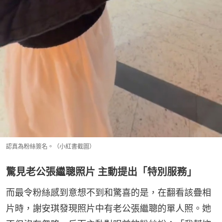
認真為粉絲簽名。（小紅書截圖）
驚見老公張繼聰照片 主動提出「特別服務」
而最令粉絲感到意想不到和驚喜的是，在翻看該疊相
片時，謝安琪發現照片中有老公張繼聰的單人照。她