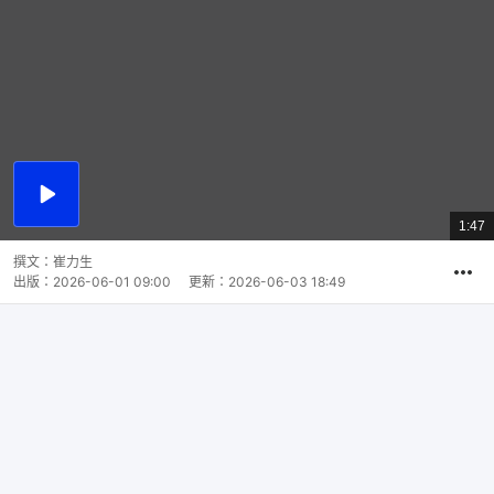
播
放
1:47
總
影
共
片
時
撰文：
崔力生
間
出版：
2026-06-01 09:00
更新：
2026-06-03 18:49