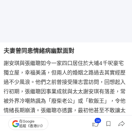
夫妻曾同患情緒病幽默面對
謝安琪與張繼聰如今一家四口居住於大埔4千呎豪宅
獨立屋，幸福美滿，但兩人的婚姻之路過去其實經歷
過不少風浪。他們之前曾接受陳志雲訪問，回想起入
行初期，張繼聰因事業成就與太太謝安琪有落差，常
被外界冷嘲熱諷為「廢柴老公」或「軟飯王」，令他
情緒長期崩潰。張繼聰亦透露，最初他甚至不敢讓太
太知道自己需要服藥，沒想到兩人竟是「同病相
24
在Google
追蹤《香港01》
憐」。謝安琪在訪問中憶述，兩人都患上情緒病，在