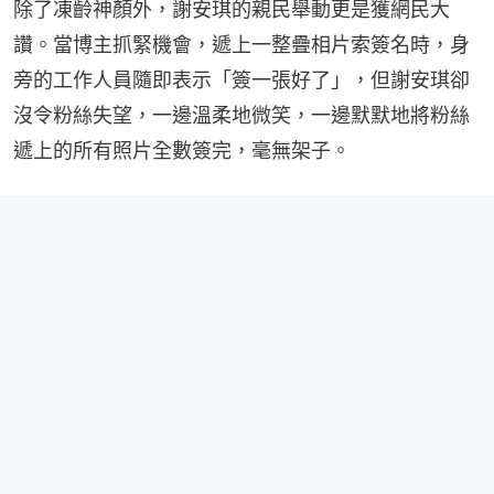
除了凍齡神顏外，謝安琪的親民舉動更是獲網民大
讚。當博主抓緊機會，遞上一整疊相片索簽名時，身
旁的工作人員隨即表示「簽一張好了」，但謝安琪卻
沒令粉絲失望，一邊溫柔地微笑，一邊默默地將粉絲
遞上的所有照片全數簽完，毫無架子。