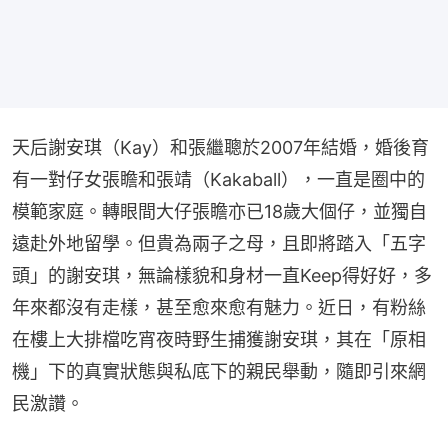
天后謝安琪（Kay）和張繼聰於2007年結婚，婚後育
有一對仔女張瞻和張靖（Kakaball），一直是圈中的
模範家庭。轉眼間大仔張瞻亦已18歲大個仔，並獨自
遠赴外地留學。但貴為兩子之母，且即將踏入「五字
頭」的謝安琪，無論樣貌和身材一直Keep得好好，多
年來都沒有走樣，甚至愈來愈有魅力。近日，有粉絲
在樓上大排檔吃宵夜時野生捕獲謝安琪，其在「原相
機」下的真實狀態與私底下的親民舉動，隨即引來網
民激讚。