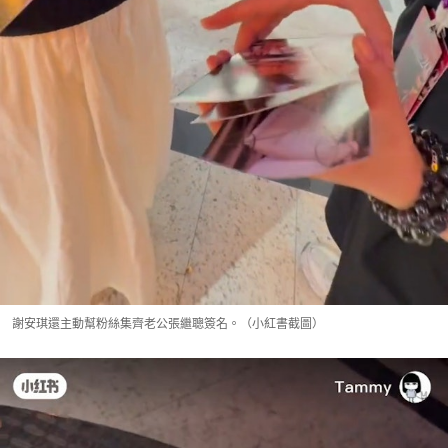
謝安琪還主動幫粉絲集齊老公張繼聰簽名。（小紅書截圖）