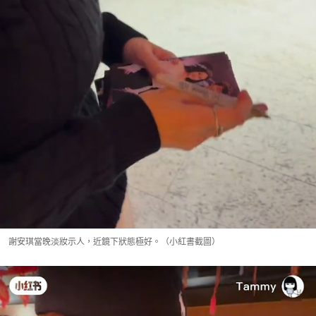
謝安琪當晚淡妝示人，近鏡下狀態極好。（小紅書截圖）