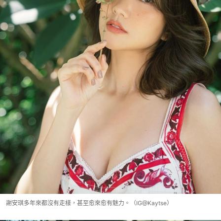
謝安琪多年來都沒有走樣，甚至愈來愈有魅力。（IG@Kaytse）