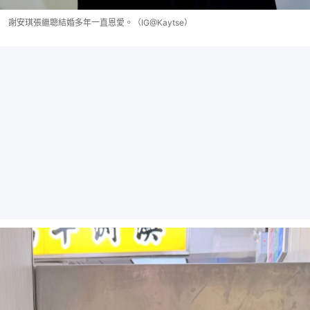
謝安琪張繼聰結婚多年一直恩愛。（IG@Kaytse）