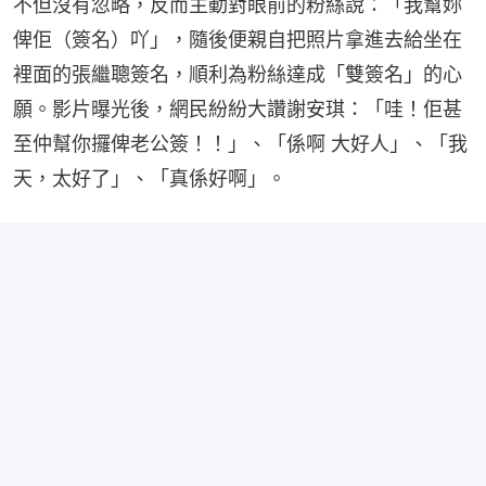
不但沒有忽略，反而主動對眼前的粉絲說：「我幫妳
俾佢（簽名）吖」，隨後便親自把照片拿進去給坐在
裡面的張繼聰簽名，順利為粉絲達成「雙簽名」的心
願。影片曝光後，網民紛紛大讚謝安琪：「哇！佢甚
至仲幫你攞俾老公簽！！」、「係啊 大好人」、「我
天，太好了」、「真係好啊」。