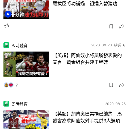
羅拔臣將功補過 祖達入替建功
即時體育
2020-09-20
精選 ★
【英超】阿仙奴小將奠勝發表愛的
宣言 黃金組合共建里程碑
7
即時體育
2020-08-26
【英超】網傳奧巴美揚已續約 馬
體會為求阿仙奴射手提供3人選項