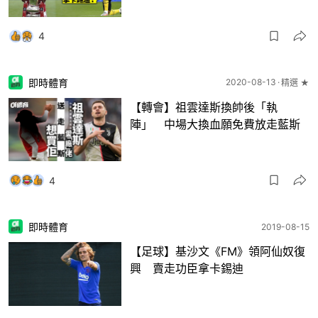
4
即時體育
2020-08-13
精選 ★
【轉會】祖雲達斯換帥後「執
陣」 中場大換血願免費放走藍斯
4
即時體育
2019-08-15
【足球】基沙文《FM》領阿仙奴復
興 賣走功臣拿卡錫迪