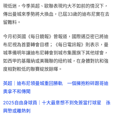
現低迷，今季英超、歐聯表現均大不如前的情況下，
傳出曼城來季勢將大換血，已屆33歲的迪布尼實在去
留難料。
今月初英國《每日鏡報》曾報道，國際邁亞密已將迪
布尼視為首要轉會目標；《每日電訊報》則表示，曼
城準備明年讓迪布尼轉會到城市集團旗下其他球會，
如西甲的基羅納或美職聯的紐約城，在身體對抗和強
度相對較低的聯賽綻放餘暉。
英超｜迪布尼領曼城重回勝軌 一個擁抱粉碎跟哥迪
奧拿不和傳聞
2025自由身球員｜十大最意想不到免簽當打球星 孫
興慜或離熱刺