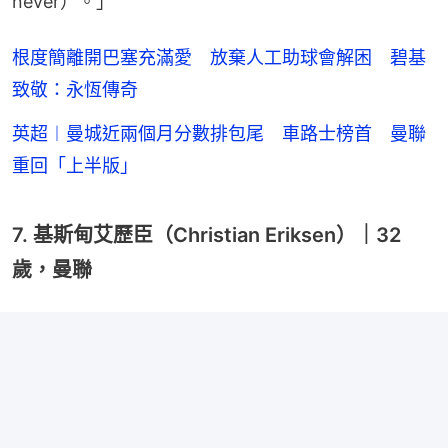
never）。」
根度簡離開巴塞充滿愛 放棄人工助球會解困 碧基
致敬：永恆傳奇
英超︱曼城近兩個月分數排包尾 車路士榜首 曼聯
重回「上半版」
7. 基斯甸艾歷臣（Christian Eriksen）｜32
歲，曼聯