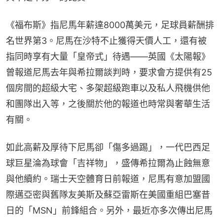
《福布斯》指尼馬年薪達8000萬美元，足球員薪酬排
名世界第3。尼馬在沙特不止獲得天價人工，還有被
指同時享有大量「皇帝式」待遇——英國《太陽報》
曾報道尼馬去年與希拉爾談判時，要求會方提供有25
個房間的超級大宅、多架超級跑車以及私人飛機供他
和團隊出入等，之後關於他的報道也時常與奢華生活
有關。
如此高薪及厚待下尼馬卻「傷多過踢」，一代巴西足
球巨星淪為球會「吉祥物」，盛傳希拉爾為止蝕無意
與他續約。瑞士天空體育日前報道，尼馬有意加盟國
際邁亞密與舊隊友美斯及蘇亞雷斯在美國重組巴塞昔
日的「MSN」前鋒組合。另外，最近亦多次傳出尼馬