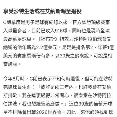
享受沙特生活或在艾納斯踢至退役
C朗拿度是男子足球有紀錄以來，官方認證頂級賽事
入球最多者，目前已攻入916球，同時也是現時全球
最高薪足球員。《福布斯》指效力沙特阿拉伯球會艾
納斯的他年薪為2.2億美元，足足是排名第2、年薪1億
美元的賓施馬兩倍有多，以39歲之齡來說，可說是相
當誇張。
今年8月時，C朗曾表示不知何時退役，但可能在沙特
完結球員生涯：「或許是兩三年內，也許我會在艾納
斯掛靴，我在這裏過得非常開心，很樂意在沙特阿拉
伯踢波，我也想繼續這麼做。」這位39歲的葡萄牙球
星不排除會出戰2026世界盃，如此一來他必須找到球