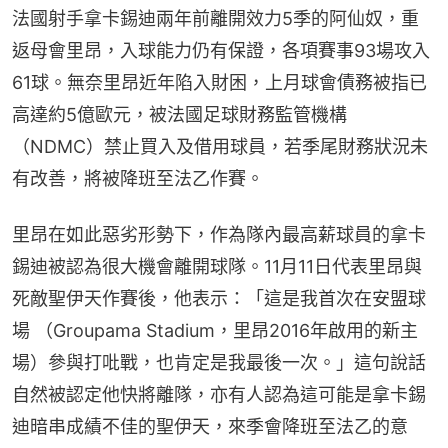
法國射手拿卡錫迪兩年前離開效力5季的阿仙奴，重
返母會里昂，入球能力仍有保證，各項賽事93場攻入
61球。無奈里昂近年陷入財困，上月球會債務被指已
高達約5億歐元，被法國足球財務監管機構
（NDMC）禁止買入及借用球員，若季尾財務狀況未
有改善，將被降班至法乙作賽。
里昂在如此惡劣形勢下，作為隊內最高薪球員的拿卡
錫迪被認為很大機會離開球隊。11月11日代表里昂與
死敵聖伊天作賽後，他表示：「這是我首次在安盟球
場 （Groupama Stadium，里昂2016年啟用的新主
場）參與打吡戰，也肯定是我最後一次。」這句說話
自然被認定他快將離隊，亦有人認為這可能是拿卡錫
迪暗串成績不佳的聖伊天，來季會降班至法乙的意