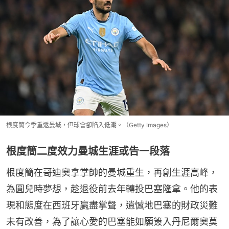
根度簡今季重返曼城，但球會卻陷入低潮。（Getty Images）
根度簡二度效力曼城生涯或告一段落
根度簡在哥迪奧拿掌帥的曼城重生，再創生涯高峰，
為圓兒時夢想，趁退役前去年轉投巴塞隆拿。他的表
現和態度在西班牙贏盡掌聲，遺憾地巴塞的財政災難
未有改善，為了讓心愛的巴塞能如願簽入丹尼爾奧莫