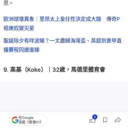
思。
歐洲球壇異象｜里昂太上皇任性決定成大錯 傳奇P
祖連奴變災星
聖誕除夕有咩波睇？一文盡睇海灣盃、英超到意甲直
播賽程同邊度睇
9. 高基（Koke）｜32歲，馬德里體育會
5
在Google
追蹤《香港01》