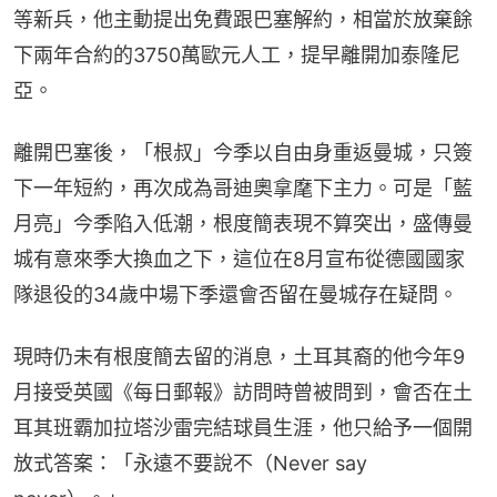
等新兵，他主動提出免費跟巴塞解約，相當於放棄餘
下兩年合約的3750萬歐元人工，提早離開加泰隆尼
亞。
離開巴塞後，「根叔」今季以自由身重返曼城，只簽
下一年短約，再次成為哥迪奧拿麾下主力。可是「藍
月亮」今季陷入低潮，根度簡表現不算突出，盛傳曼
城有意來季大換血之下，這位在8月宣布從德國國家
隊退役的34歲中場下季還會否留在曼城存在疑問。
現時仍未有根度簡去留的消息，土耳其裔的他今年9
月接受英國《每日郵報》訪問時曾被問到，會否在土
耳其班霸加拉塔沙雷完結球員生涯，他只給予一個開
放式答案：「永遠不要說不（Never say 