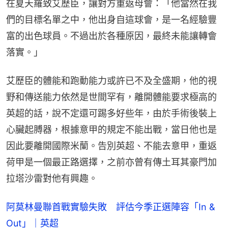
在夏天羅致艾歷臣，讓對方重返母會：「他當然在我
們的目標名單之中，他出身自這球會，是一名經驗豐
富的出色球員。不過出於各種原因，最終未能讓轉會
落實。」
艾歷臣的體能和跑動能力或許已不及全盛期，他的視
野和傳送能力依然是世間罕有，離開體能要求極高的
英超的話，說不定還可踢多好些年，由於手術後裝上
心臟起膊器，根據意甲的規定不能出戰，當日他也是
因此要離開國際米蘭。告別英超、不能去意甲，重返
荷甲是一個最正路選擇，之前亦曾有傳土耳其豪門加
拉塔沙雷對他有興趣。
阿莫林曼聯首戰實驗失敗 評估今季正選陣容「In &
Out」｜英超