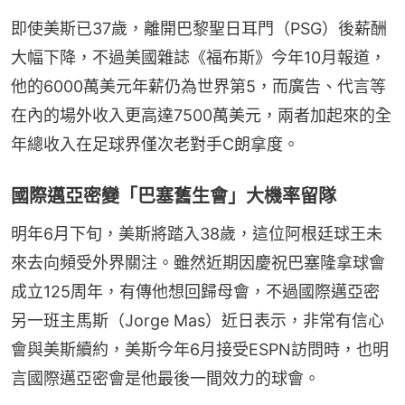
即使美斯已37歲，離開巴黎聖日耳門（PSG）後薪酬
大幅下降，不過美國雜誌《福布斯》今年10月報道，
他的6000萬美元年薪仍為世界第5，而廣告、代言等
在內的場外收入更高達7500萬美元，兩者加起來的全
年總收入在足球界僅次老對手C朗拿度。
國際邁亞密變「巴塞舊生會」大機率留隊
明年6月下旬，美斯將踏入38歲，這位阿根廷球王未
來去向頻受外界關注。雖然近期因慶祝巴塞隆拿球會
成立125周年，有傳他想回歸母會，不過國際邁亞密
另一班主馬斯（Jorge Mas）近日表示，非常有信心
會與美斯續約，美斯今年6月接受ESPN訪問時，也明
言國際邁亞密會是他最後一間效力的球會。