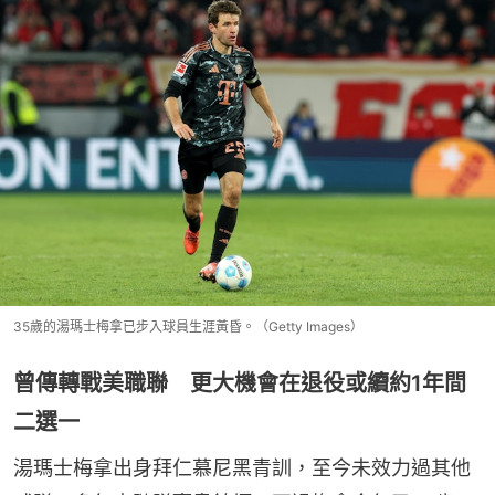
35歲的湯瑪士梅拿已步入球員生涯黃昏。（Getty Images）
曾傳轉戰美職聯 更大機會在退役或續約1年間
二選一
湯瑪士梅拿出身拜仁慕尼黑青訓，至今未效力過其他