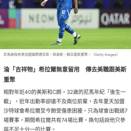
尼馬被指有意加盟國際邁亞密，與美斯、蘇亞雷斯重聚。（Getty Images）
淪「吉祥物」希拉爾無意留用 傳去美職跟美斯
重聚
相對年近40的美斯和C朗，32歲的尼馬年紀「後生一
截」，近年出勤率卻遠不及兩位前輩，去年夏天加盟
沙特球會希拉爾至今飽受傷患困擾，只為球會出戰過7
場賽事，期間希拉爾共有74場比賽，換句話說他只參
與不足十分一的比賽。