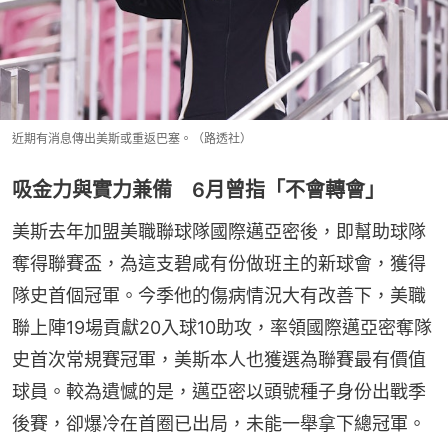
近期有消息傳出美斯或重返巴塞。（路透社）
吸金力與實力兼備 6月曾指「不會轉會」
美斯去年加盟美職聯球隊國際邁亞密後，即幫助球隊
奪得聯賽盃，為這支碧咸有份做班主的新球會，獲得
隊史首個冠軍。今季他的傷病情況大有改善下，美職
聯上陣19場貢獻20入球10助攻，率領國際邁亞密奪隊
史首次常規賽冠軍，美斯本人也獲選為聯賽最有價值
球員。較為遺憾的是，邁亞密以頭號種子身份出戰季
後賽，卻爆冷在首圈已出局，未能一舉拿下總冠軍。