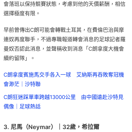
會落班以保持競賽狀態，考慮到他的天價薪酬，相信
選擇極度有限。
早前曾傳出C朗可能會轉戰土耳其，在費倫巴治與摩
連奴再度聯手，不過專職報道轉會消息的足球記者羅
曼奴否認此消息，並聲稱收到消息「C朗拿度大機會
續約留隊」。
C朗拿度賓施馬交手各入一球 艾納斯再吞敗奪冠機
會渺茫｜沙特聯
C朗狂迷踩單車跨越13000公里 由中國遠赴沙特見
偶像｜足球熱話
3. 尼馬（Neymar）｜32歲，希拉爾