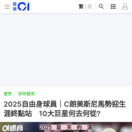
繁
|
简
體育
即時體育
2025自由身球員｜C朗美斯尼馬勢迎生
涯終點站 10大巨星何去何從?