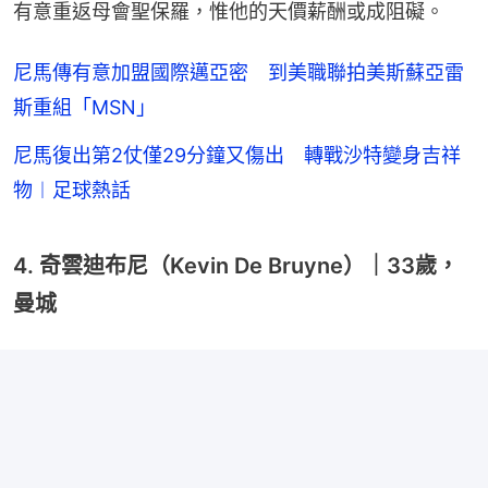
有意重返母會聖保羅，惟他的天價薪酬或成阻礙。
尼馬傳有意加盟國際邁亞密 到美職聯拍美斯蘇亞雷
斯重組「MSN」
尼馬復出第2仗僅29分鐘又傷出 轉戰沙特變身吉祥
物︱足球熱話
4. 奇雲迪布尼（Kevin De Bruyne）｜33歲，
曼城