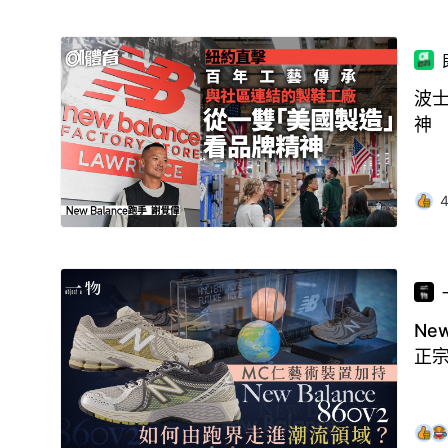
波士
神
Ne
正