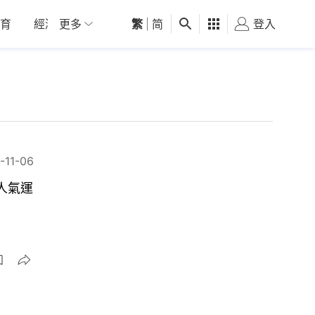
育
經濟
更多
01深圳
繁
觀點
|
简
健康
好食玩飛
登入
女
-11-06
雙人氣運