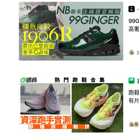
99
高
跑鞋
有