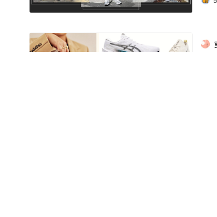
5對
吸
2
總統
好