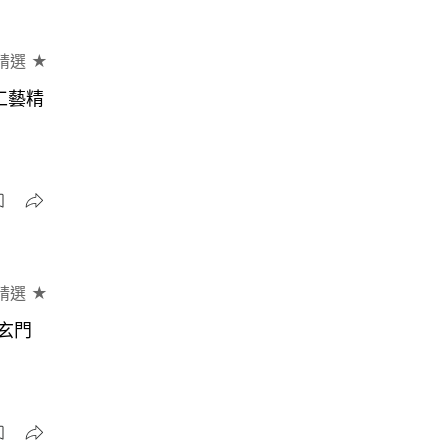
精選 ★
工藝精
精選 ★
潮玄門