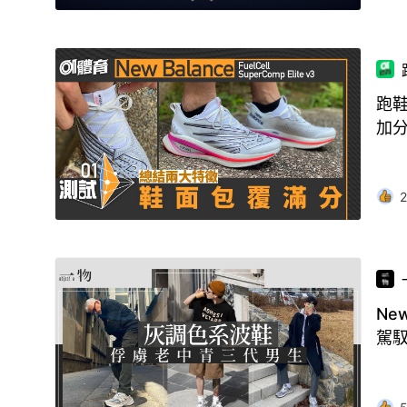
跑鞋
加
2
Ne
駕