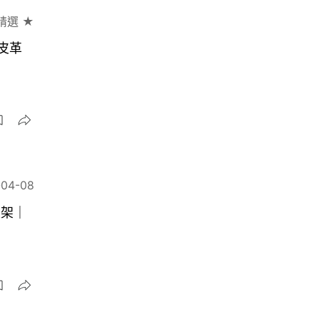
精選 ★
魚皮革
-04-08
上架｜