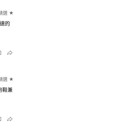
精選 ★
提速的
精選 ★
跑鞋兼