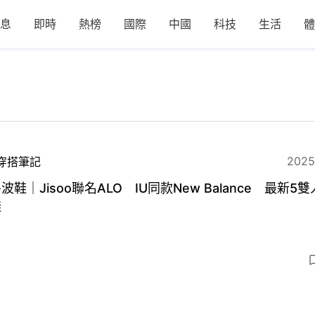
息
即時
熱榜
國際
中國
科技
生活
體
2025
穿搭筆記
波鞋｜Jisoo聯名ALO IU同款New Balance 最新5
鞋