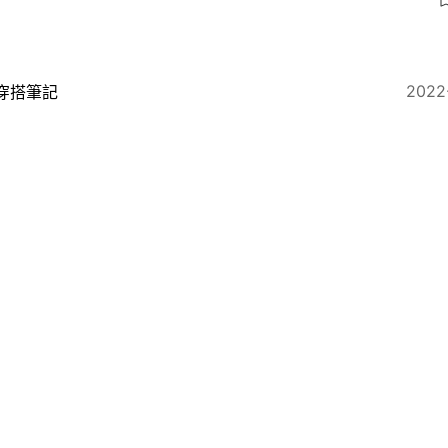
5
2022
穿搭筆記
米白色波鞋推薦 NIKE、adidas超百搭 ASICS漸變色
睛
2022-10-22
一物
澤連斯基腳上波鞋大有來頭？美製NB x JJJJound反映