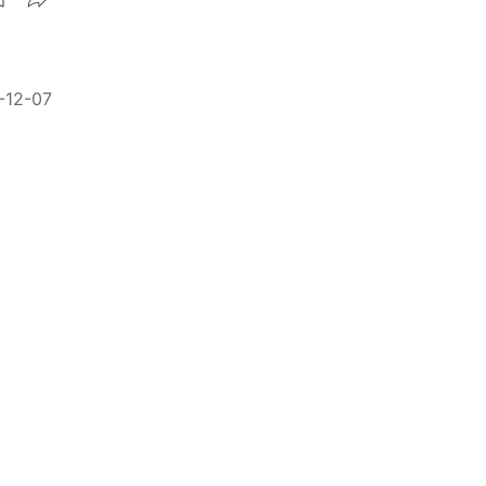
-12-07
鞋底超
精選 ★
美烏友