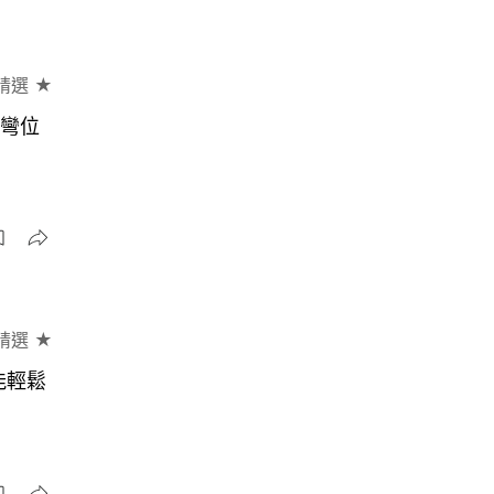
精選 ★
跑彎位
精選 ★
能輕鬆