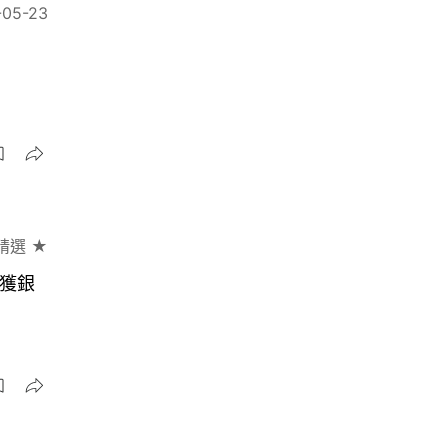
-05-23
精選 ★
s獲銀