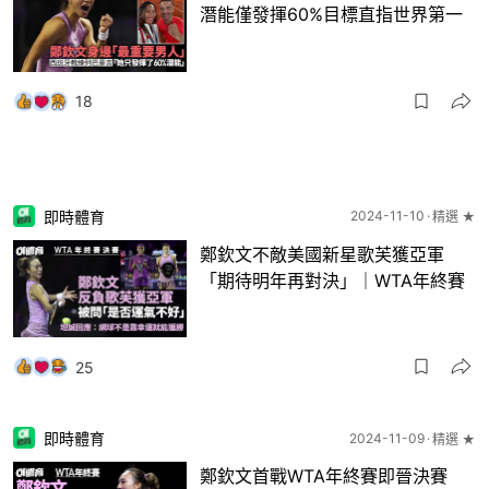
潛能僅發揮60%目標直指世界第一
18
即時體育
2024-11-10
精選 ★
鄭欽文不敵美國新星歌芙獲亞軍
「期待明年再對決」｜WTA年終賽
25
即時體育
2024-11-09
精選 ★
鄭欽文首戰WTA年終賽即晉決賽